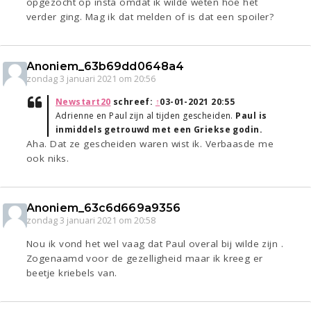
opgezocht op insta omdat ik wilde weten hoe het
verder ging. Mag ik dat melden of is dat een spoiler?
Anoniem_63b69dd0648a4
zondag 3 januari 2021 om 20:56
Newstart20
schreef:
↑
03-01-2021 20:55
Adrienne en Paul zijn al tijden gescheiden.
Paul is
inmiddels getrouwd met een Griekse godin.
Aha. Dat ze gescheiden waren wist ik. Verbaasde me
ook niks.
Anoniem_63c6d669a9356
zondag 3 januari 2021 om 20:58
Nou ik vond het wel vaag dat Paul overal bij wilde zijn .
Zogenaamd voor de gezelligheid maar ik kreeg er
beetje kriebels van.