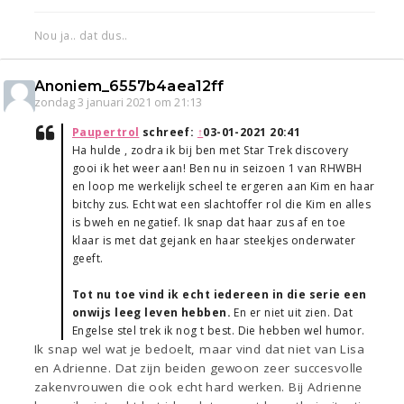
Nou ja.. dat dus..
Anoniem_6557b4aea12ff
zondag 3 januari 2021 om 21:13
Paupertrol
schreef:
↑
03-01-2021 20:41
Ha hulde , zodra ik bij ben met Star Trek discovery
gooi ik het weer aan! Ben nu in seizoen 1 van RHWBH
en loop me werkelijk scheel te ergeren aan Kim en haar
bitchy zus. Echt wat een slachtoffer rol die Kim en alles
is bweh en negatief. Ik snap dat haar zus af en toe
klaar is met dat gejank en haar steekjes onderwater
geeft.
Tot nu toe vind ik echt iedereen in die serie een
onwijs leeg leven hebben.
En er niet uit zien. Dat
Engelse stel trek ik nog t best. Die hebben wel humor.
Ik snap wel wat je bedoelt, maar vind dat niet van Lisa
en Adrienne. Dat zijn beiden gewoon zeer succesvolle
zakenvrouwen die ook echt hard werken. Bij Adrienne