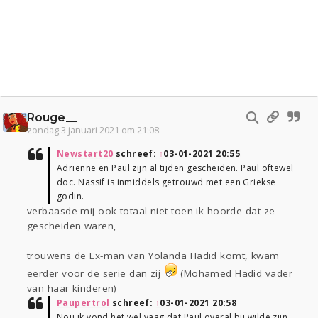
Rouge__
zondag 3 januari 2021 om 21:08
Newstart20
schreef:
↑
03-01-2021 20:55
Adrienne en Paul zijn al tijden gescheiden. Paul oftewel
doc. Nassif is inmiddels getrouwd met een Griekse
godin.
verbaasde mij ook totaal niet toen ik hoorde dat ze
gescheiden waren,
trouwens de Ex-man van Yolanda Hadid komt, kwam
eerder voor de serie dan zij
(Mohamed Hadid vader
van haar kinderen)
Paupertrol
schreef:
↑
03-01-2021 20:58
Nou ik vond het wel vaag dat Paul overal bij wilde zijn .