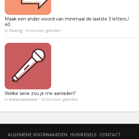
Maak een ander woord van minimaal de laatste 3 letters /
40
in
Overig
-
9 minuten geleden
Welke serie zou je me aanraden?
in
Entertainment
-
10 minuten geleden
ALGEMENE VOORWAARDEN
HUISREGELS
CONTACT