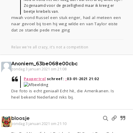
Zogenaamd voor de gezelligheid maar ik kreeg er
beetje kriebels van.
mwah vond Russel een stuk enger, had al meteen een
naar gevoel bij toen hij weg wilde en van Taylor eiste
dat ze stande pede mee ging
Relax we're all crazy, it's not a competition
Anoniem_63be068e00cbc
zondag 3 januari 2021 om 21:08
Paupertrol
schreef:
↑
03-01-2021 21:02
Die foto is echt geniaal! Echt hè, die Amerikanen. Is
heel bekend Nederland niks bij.
bloosje
zondag 3 januari 2021 om 21:10