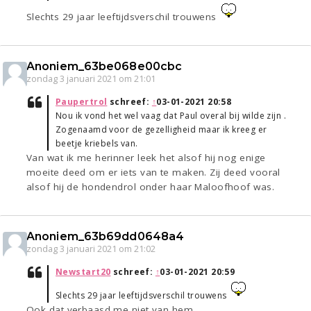
Slechts 29 jaar leeftijdsverschil trouwens
Anoniem_63be068e00cbc
zondag 3 januari 2021 om 21:01
Paupertrol
schreef:
↑
03-01-2021 20:58
Nou ik vond het wel vaag dat Paul overal bij wilde zijn .
Zogenaamd voor de gezelligheid maar ik kreeg er
beetje kriebels van.
Van wat ik me herinner leek het alsof hij nog enige
moeite deed om er iets van te maken. Zij deed vooral
alsof hij de hondendrol onder haar Maloofhoof was.
Anoniem_63b69dd0648a4
zondag 3 januari 2021 om 21:02
Newstart20
schreef:
↑
03-01-2021 20:59
Slechts 29 jaar leeftijdsverschil trouwens
Ook dat verbaasd me niet van hem.