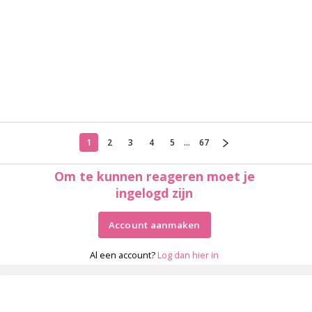
1
2
3
4
5
...
67
Om te kunnen reageren moet je
ingelogd zijn
Account aanmaken
Al een account?
Log dan hier in