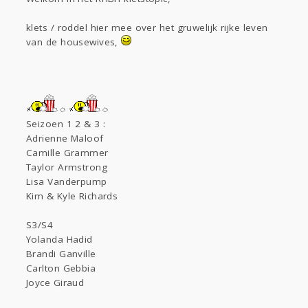
Sport
Contact
Viva zoekt
Aangeboden
Gevraagd
Horen
Doen
Zien
klets / roddel hier mee over het gruwelijk rijke leven
van de housewives,
Lezen
Seizoen 1 2 & 3 :
Adrienne Maloof
Camille Grammer
Taylor Armstrong
Lisa Vanderpump
Kim & Kyle Richards
S3/S4
Yolanda Hadid
Brandi Ganville
Carlton Gebbia
Joyce Giraud