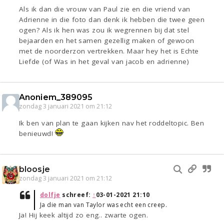
Als ik dan die vrouw van Paul zie en die vriend van
Adrienne in die foto dan denk ik hebben die twee geen
ogen? Als ik hen was zou ik wegrennen bij dat stel
bejaarden en het samen gezellig maken of gewoon
met de noorderzon vertrekken. Maar hey het is Echte
Liefde (of Was in het geval van jacob en adrienne)
Anoniem_389095
zondag 3 januari 2021 om 21:12
Ik ben van plan te gaan kijken nav het roddeltopic. Ben
benieuwd!
bloosje
zondag 3 januari 2021 om 21:12
dolfje
schreef:
↑
03-01-2021 21:10
Ja die man van Taylor was echt een creep.
Ja! Hij keek altijd zo eng.. zwarte ogen.