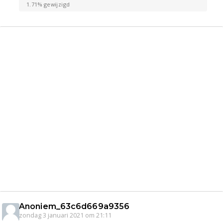
1.71% gewijzigd
Anoniem_63c6d669a9356
zondag 3 januari 2021 om 21:11