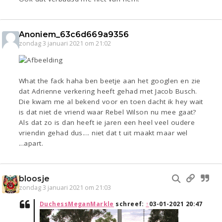
Anoniem_63c6d669a9356
zondag 3 januari 2021 om 21:02
What the fack haha ben beetje aan het googlen en zie
dat Adrienne verkering heeft gehad met Jacob Busch.
Die kwam me al bekend voor en toen dacht ik hey wait
is dat niet de vriend waar Rebel Wilson nu mee gaat?
Als dat zo is dan heeft ie jaren een heel veel oudere
vriendin gehad dus.... niet dat t uit maakt maar wel
...apart.
bloosje
zondag 3 januari 2021 om 21:03
DuchessMeganMarkle
schreef:
↑
03-01-2021 20:47