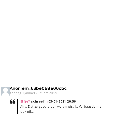
Anoniem_63be068e00cbc
zondag 3 januari 2021 om 20:59
Elfje*
schreef:
↑
03-01-2021 20:56
Aha. Dat ze gescheiden waren wist ik. Verbaasde me
ook niks.