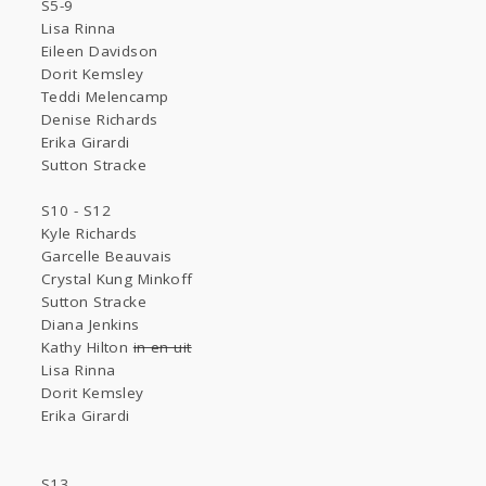
S5-9
Lisa Rinna
Eileen Davidson
Dorit Kemsley
Teddi Melencamp
Denise Richards
Erika Girardi
Sutton Stracke
S10 - S12
Kyle Richards
Garcelle Beauvais
Crystal Kung Minkoff
Sutton Stracke
Diana Jenkins
Kathy Hilton
in en uit
Lisa Rinna
Dorit Kemsley
Erika Girardi
S13