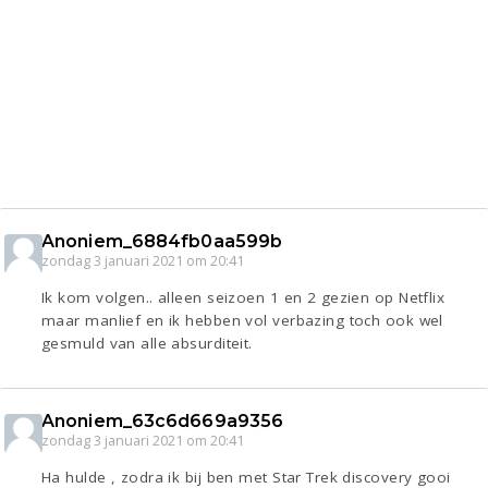
Anoniem_6884fb0aa599b
zondag 3 januari 2021 om 20:41
Ik kom volgen.. alleen seizoen 1 en 2 gezien op Netflix
maar manlief en ik hebben vol verbazing toch ook wel
gesmuld van alle absurditeit.
Anoniem_63c6d669a9356
zondag 3 januari 2021 om 20:41
Ha hulde , zodra ik bij ben met Star Trek discovery gooi