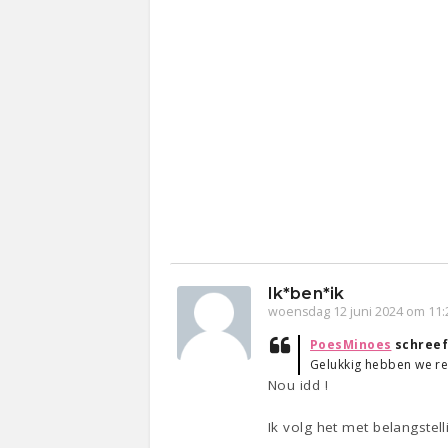
Ik*ben*ik
woensdag 12 juni 2024 om 11:
PoesMinoes
schreef
Gelukkig hebben we re
Nou idd !
Ik volg het met belangstell