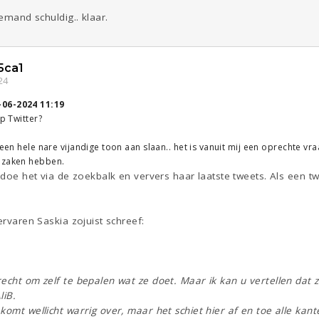
iemand schuldig.. klaar.
5ca1
24
-06-2024 11:19
op Twitter?
t een hele nare vijandige toon aan slaan.. het is vanuit mij een oprechte v
 zaken hebben.
k doe het via de zoekbalk en ververs haar laatste tweets. Als een tw
ervaren Saskia zojuist schreef:
echt om zelf te bepalen wat ze doet. Maar ik kan u vertellen dat z
liB.
komt wellicht warrig over, maar het schiet hier af en toe alle kant