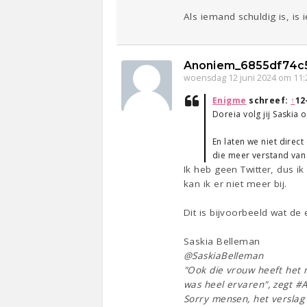
Als iemand schuldig is, is 
Anoniem_6855df74c
woensdag 12 juni 2024 om 11:
Enigme
schreef:
↑
12
Doreia volg jij Saskia 
En laten we niet direc
die meer verstand van
Ik heb geen Twitter, dus i
kan ik er niet meer bij.
Dit is bijvoorbeeld wat de 
Saskia Belleman
@SaskiaBelleman
"Ook die vrouw heeft het r
was heel ervaren", zegt #A
Sorry mensen, het verslag 