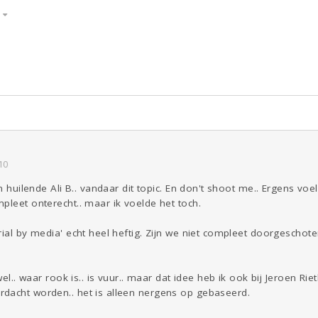
S
ld & Recht
Reizen
Seks
Gezondheid
Coronavirus
Overig
COVID-19
Kinderen
Digi
Eten
Mode &
Zwanger
Psyche
Beauty
Viva zoekt
Aangeboden
Gevraagd
Horen
Doen
Zien
10
en huilende Ali B.. vandaar dit topic. En don't shoot me.. Ergens voe
pleet onterecht.. maar ik voelde het toch.
rial by media' echt heel heftig. Zijn we niet compleet doorgescho
 wel.. waar rook is.. is vuur.. maar dat idee heb ik ook bij Jeroen R
dacht worden.. het is alleen nergens op gebaseerd.