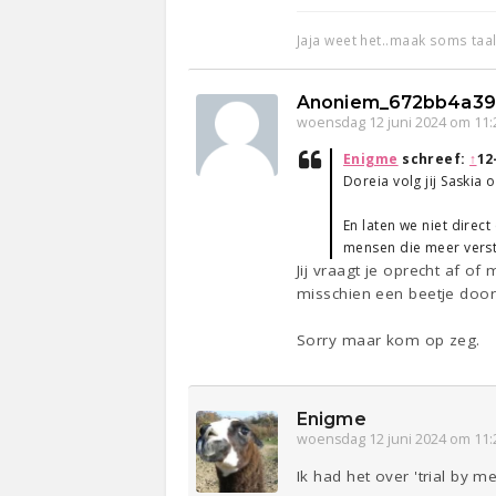
Jaja weet het..maak soms taalf
Anoniem_672bb4a39
woensdag 12 juni 2024 om 11:
Enigme
schreef:
↑
12
Doreia volg jij Saskia 
En laten we niet direct
mensen die meer vers
Jij vraagt je oprecht af o
misschien een beetje door
Sorry maar kom op zeg.
Enigme
woensdag 12 juni 2024 om 11:
Ik had het over 'trial by me