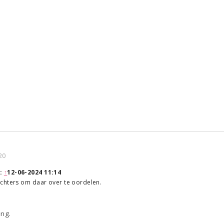
20
:
↑
12-06-2024 11:14
chters om daar over te oordelen.
ing.