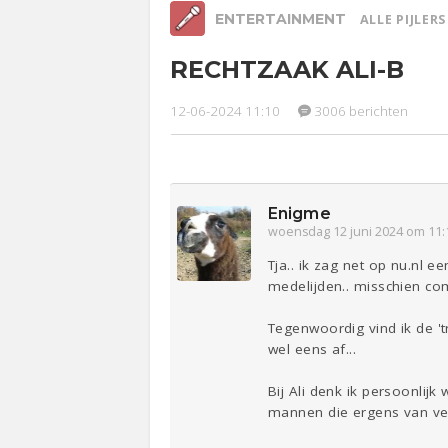
ENTERTAINMENT
ALLE PIJLER
RECHTZAAK ALI-B
Relaties
Werk &
Ge
Studie
12-06-2024 11:10
3006 berichten
Lijf & Lijn
Entertainment
Sport
Contact
Enigme
woensdag 12 juni 2024 om 11:
Tja.. ik zag net op nu.nl e
medelijden.. misschien com
Tegenwoordig vind ik de 't
wel eens af...
Bij Ali denk ik persoonlijk
mannen die ergens van ver