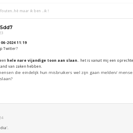
outen..hè maar ik ben ..ik !
5dd7
23
-06-2024 11:19
op Twitter?
 een
hele nare vijandige toon aan slaan
.. het is vanuit mij een oprech
tand van zaken hebben.
f mensen die eindelijk hun misbruikers wel zijn gaan melden/ mense
slaan?
24
dia'.