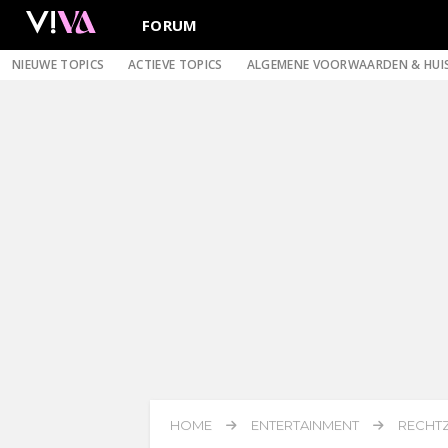
FORUM
NIEUWE TOPICS
ACTIEVE TOPICS
ALGEMENE VOORWAARDEN & HUI
HOME
ENTERTAINMENT
RECHTZ