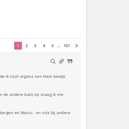
Actueel
Oekraïne
Thuis
Klussen
1
2
3
4
5
...
121
Lezen
lde ik toch ergens een klein beetje
ten de andere kant op vraag ik me
ietbergen en Marco.. en ook bij andere