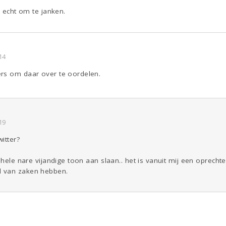
s echt om te janken.
14
rs om daar over te oordelen.
19
witter?
n hele nare vijandige toon aan slaan.. het is vanuit mij een oprech
 van zaken hebben.