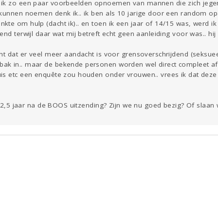
ik zo een paar voorbeelden opnoemen van mannen die zich jegens
 kunnen noemen denk ik.. ik ben als 10 jarige door een random o
te om hulp (dacht ik).. en toen ik een jaar of 14/15 was, werd ik
end terwijl daar wat mij betreft echt geen aanleiding voor was.. hij
ht dat er veel meer aandacht is voor grensoverschrijdend (seksueel)
k in.. maar de bekende personen worden wel direct compleet afg
is etc een enquête zou houden onder vrouwen.. vrees ik dat deze
.. 2,5 jaar na de BOOS uitzending? Zijn we nu goed bezig? Of slaa