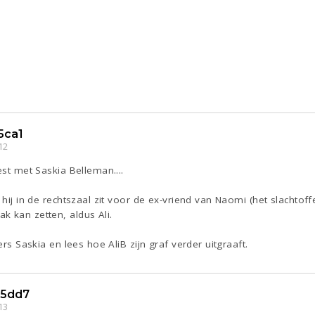
5ca1
12
est met Saskia Belleman....
 hij in de rechtszaal zit voor de ex-vriend van Naomi (het slachtoff
k kan zetten, aldus Ali.
ers Saskia en lees hoe AliB zijn graf verder uitgraaft.
5dd7
13