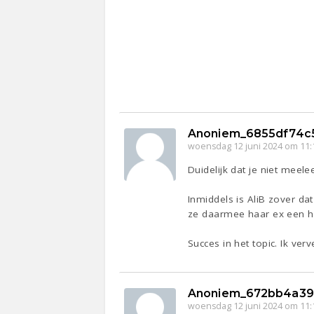
Anoniem_6855df74c
woensdag 12 juni 2024 om 11:
Duidelijk dat je niet meele
Inmiddels is AliB zover dat
ze daarmee haar ex een ha
Succes in het topic. Ik verv
Anoniem_672bb4a39
woensdag 12 juni 2024 om 11: