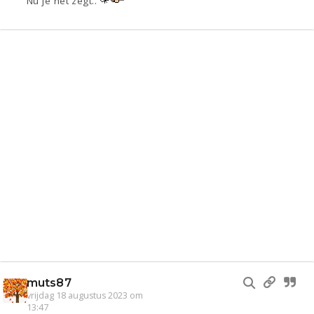
Nu je het zegt..
muts87
vrijdag 18 augustus 2023 om
13:47