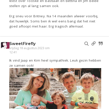
leest over Tooske en Bastiaan en Bettina en Jim Beide
stellen zijn al lang samen ook.
Erg sneu voor Britney. Na 14 maanden alweer voorbij,
dat huwelijk. Soms ben ik wel eens bang dat het niet
goed afloopt met haar. Erg tragisch allemaal.
SweetFirefly
vrijdag 18 augustus 2023 om
12:41
Ik vind Jaap en Kim heel sympathiek. Leuk gezin hebben
ze samen ook!