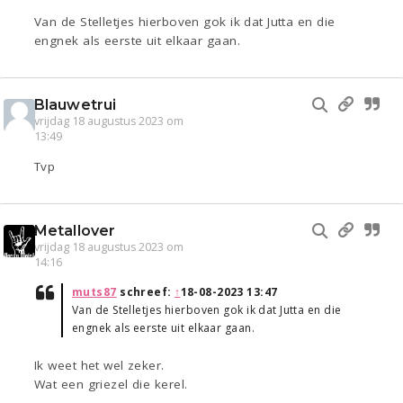
Van de Stelletjes hierboven gok ik dat Jutta en die
engnek als eerste uit elkaar gaan.
Blauwetrui
vrijdag 18 augustus 2023 om
13:49
Tvp
Metallover
vrijdag 18 augustus 2023 om
14:16
muts87
schreef:
↑
18-08-2023 13:47
Van de Stelletjes hierboven gok ik dat Jutta en die
engnek als eerste uit elkaar gaan.
Ik weet het wel zeker.
Wat een griezel die kerel.