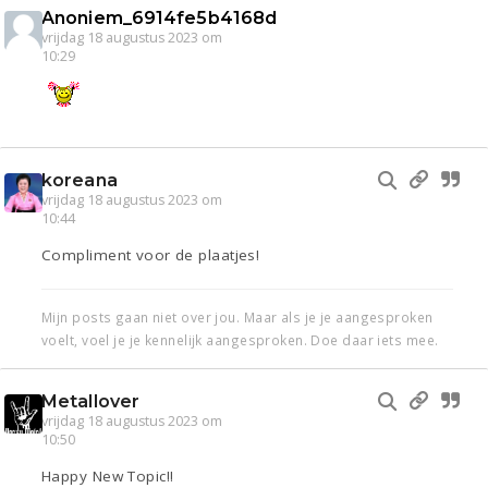
Anoniem_6914fe5b4168d
vrijdag 18 augustus 2023 om
10:29
koreana
vrijdag 18 augustus 2023 om
10:44
Compliment voor de plaatjes!
Mijn posts gaan niet over jou. Maar als je je aangesproken
voelt, voel je je kennelijk aangesproken. Doe daar iets mee.
Metallover
vrijdag 18 augustus 2023 om
10:50
Happy New Topic!!