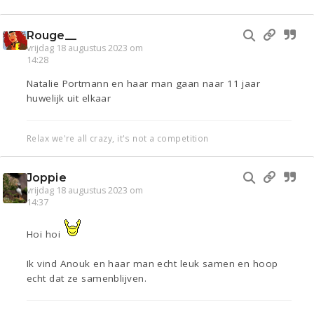
Rouge__
vrijdag 18 augustus 2023 om
14:28
Natalie Portmann en haar man gaan naar 11 jaar
huwelijk uit elkaar
Relax we're all crazy, it's not a competition
Joppie
vrijdag 18 augustus 2023 om
14:37
Hoi hoi
Ik vind Anouk en haar man echt leuk samen en hoop
echt dat ze samenblijven.