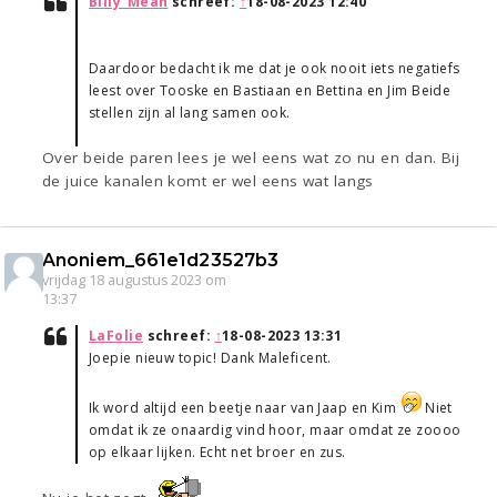
Billy_Mean
schreef:
↑
18-08-2023 12:40
Daardoor bedacht ik me dat je ook nooit iets negatiefs
leest over Tooske en Bastiaan en Bettina en Jim Beide
stellen zijn al lang samen ook.
Over beide paren lees je wel eens wat zo nu en dan. Bij
de juice kanalen komt er wel eens wat langs
Anoniem_661e1d23527b3
vrijdag 18 augustus 2023 om
13:37
LaFolie
schreef:
↑
18-08-2023 13:31
Joepie nieuw topic! Dank Maleficent.
Ik word altijd een beetje naar van Jaap en Kim
Niet
omdat ik ze onaardig vind hoor, maar omdat ze zoooo
op elkaar lijken. Echt net broer en zus.