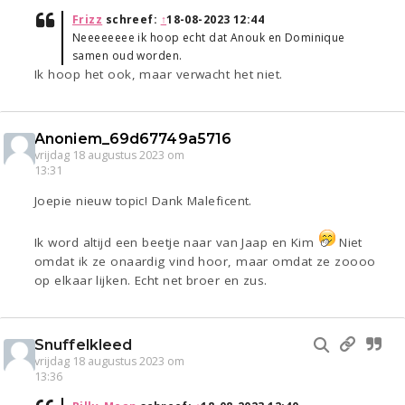
Frizz
schreef:
↑
18-08-2023 12:44
Neeeeeeee ik hoop echt dat Anouk en Dominique
samen oud worden.
Ik hoop het ook, maar verwacht het niet.
Anoniem_69d67749a5716
vrijdag 18 augustus 2023 om
13:31
Joepie nieuw topic! Dank Maleficent.
Ik word altijd een beetje naar van Jaap en Kim
Niet
omdat ik ze onaardig vind hoor, maar omdat ze zoooo
op elkaar lijken. Echt net broer en zus.
Snuffelkleed
vrijdag 18 augustus 2023 om
13:36