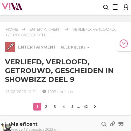
HOME
ENTERTAINMENT
VERLIEFD, VERLOOFD,
GETROUWD, GESCH...
ENTERTAINMENT
ALLE PIJLERS
VERLIEFD, VERLOOFD,
GETROUWD, GESCHEIDEN IN
Relaties
Werk & Studie
Geld & Recht
Reizen
SHOWBIZZ DEEL 9
Seks
Gezondheid
Coronavirus
Overig
COVID-19
18-08-2023 10:21
1035 berichten
Actueel
Oekraïne
Lijf & Lijn
1
2
3
4
5
...
42
Entertainment
Kinderen
Digi
Eten
Mode & Beauty
Maleficent
Zwanger
Psyche
Thuis
Klussen
vrijdag 18 augustus 2023 om