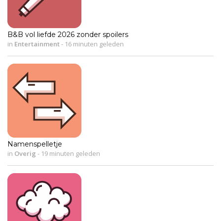
B&B vol liefde 2026 zonder spoilers
in
Entertainment
-
16 minuten geleden
Namenspelletje
in
Overig
-
19 minuten geleden