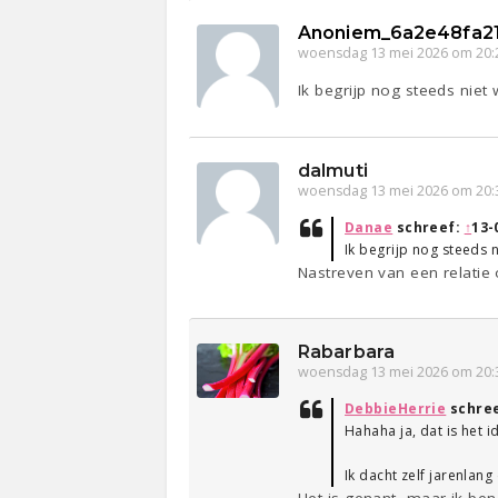
Anoniem_6a2e48fa2
woensdag 13 mei 2026 om 20:
Ik begrijp nog steeds niet
dalmuti
woensdag 13 mei 2026 om 20:
Danae
schreef:
↑
13-
Ik begrijp nog steeds 
Nastreven van een relatie 
Rabarbara
woensdag 13 mei 2026 om 20:
DebbieHerrie
schre
Hahaha ja, dat is het i
Ik dacht zelf jarenlang
Het is genant, maar ik ben