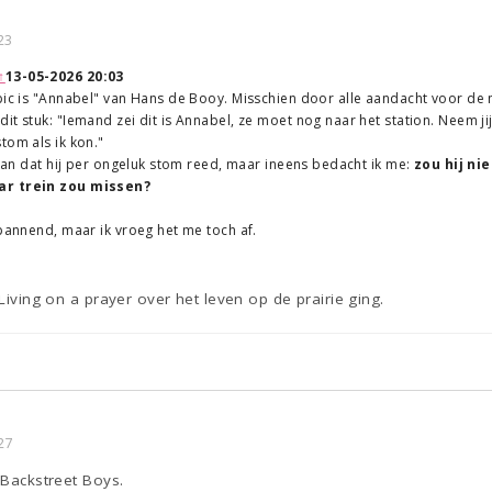
23
↑
13-05-2026 20:03
opic is "Annabel" van Hans de Booy. Misschien door alle aandacht voor de
it stuk: "Iemand zei dit is Annabel, ze moet nog naar het station. Neem jij
tom als ik kon."
d aan dat hij per ongeluk stom reed, maar ineens bedacht ik me:
zou hij n
ar trein zou missen?
spannend, maar ik vroeg het me toch af.
 Living on a prayer over het leven op de prairie ging.
27
 Backstreet Boys.