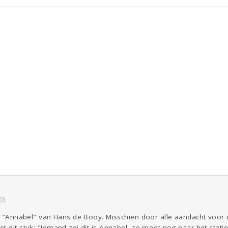
03
 is "Annabel" van Hans de Booy. Misschien door alle aandacht voo
t dit stuk: "Iemand zei dit is Annabel, ze moet nog naar het stati