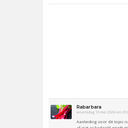
Rabarbara
woensdag 13 mei 2026 om 20:
Aanleiding voor dit topic
af wat er bedoeld wordt me