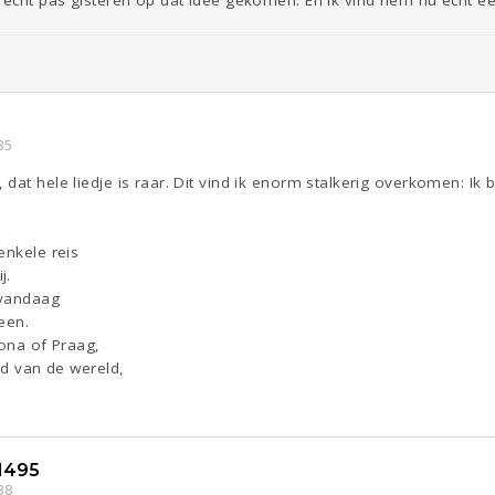
35
dat hele liedje is raar. Dit vind ik enorm stalkerig overkomen: Ik 
enkele reis
j.
 vandaag
leen.
lona of Praag,
nd van de wereld,
1495
38