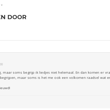
S
EN DOOR
ld & Recht
Reizen
Seks
Gezondheid
Coronavirus
Overig
COVID-19
Kinderen
Digi
Eten
Mode &
Zwanger
Psyche
Beauty
Viva zoekt
Aangeboden
Gevraagd
Horen
Doen
Zien
00
ig, maar soms begrijp ik liedjes niet helemaal. En dan komen er vra
begrijpen, maar soms is het me ook een volkomen raadsel wat er
nieuwd!