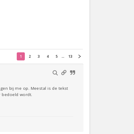
Actueel
Oekraïne
Thuis
Klussen
1
2
3
4
5
...
13
Lezen
gen bij me op. Meestal is de tekst
 bedoeld wordt.