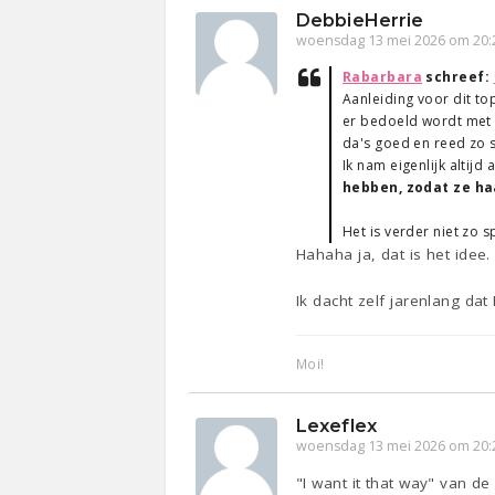
DebbieHerrie
woensdag 13 mei 2026 om 20:
Rabarbara
schreef:
Aanleiding voor dit t
er bedoeld wordt met d
da's goed en reed zo s
Ik nam eigenlijk altij
hebben, zodat ze ha
Het is verder niet zo 
Hahaha ja, dat is het idee.
Ik dacht zelf jarenlang dat
Moi!
Lexeflex
woensdag 13 mei 2026 om 20:
"I want it that way" van de