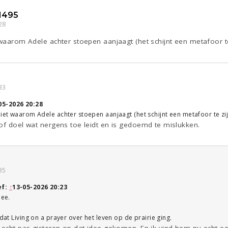
1495
28
 waarom Adele achter stoepen aanjaagt (het schijnt een metafoor t
33
05-2026 20:28
niet waarom Adele achter stoepen aanjaagt (het schijnt een metafoor te zi
of doel wat nergens toe leidt en is gedoemd te mislukken.
35
ef:
↑
13-05-2026 20:23
dee.
 dat Living on a prayer over het leven op de prairie ging.
 echt pas gisteren op dat idee gekomen. En ik vind hem nu echt een