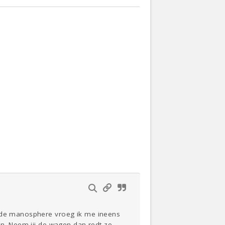
r de manosphere vroeg ik me ineens
on. Neem jij de wagen dan redt ze