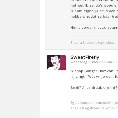
het wel. Ik zei da's goed e
Ik nam eigenlijk altijd aa
hebben, zodat ze haar tre
Het is verder niet zo span
Si abra la puerta hay lobos.
SweetFirefly
woensdag 13 mei 2026 om 20:
Ik snap Banger Hart van Rob 
hij zingt: ‘ Wat wil je dan,
Bezit? Alles draait om mij? 
Egels kunnen momenteel moeil
speciaal egelvoer (te koop in