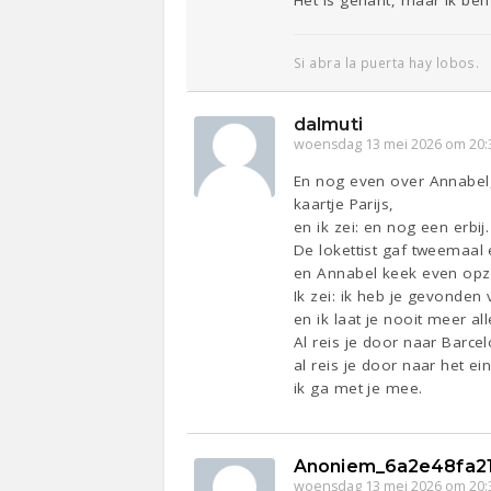
Si abra la puerta hay lobos.
dalmuti
woensdag 13 mei 2026 om 20:
En nog even over Annabel, 
kaartje Parijs,
en ik zei: en nog een erbij.
De lokettist gaf tweemaal 
en Annabel keek even opzi
Ik zei: ik heb je gevonden
en ik laat je nooit meer al
Al reis je door naar Barce
al reis je door naar het ei
ik ga met je mee.
Anoniem_6a2e48fa2
woensdag 13 mei 2026 om 20: