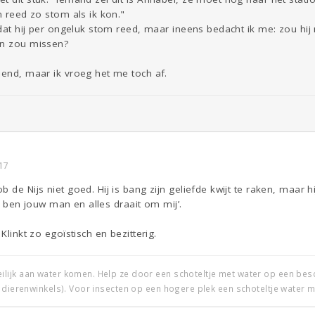
n reed zo stom als ik kon."
n dat hij per ongeluk stom reed, maar ineens bedacht ik me: zou h
in zou missen?
nend, maar ik vroeg het me toch af.
17
de Nijs niet goed. Hij is bang zijn geliefde kwijt te raken, maar hij z
 ik ben jouw man en alles draait om mij’.
Klinkt zo egoïstisch en bezitterig.
ijk aan water komen. Help ze door een schoteltje met water op een beschu
 dierenwinkels). Voor insecten op een hogere plek een schoteltje water m