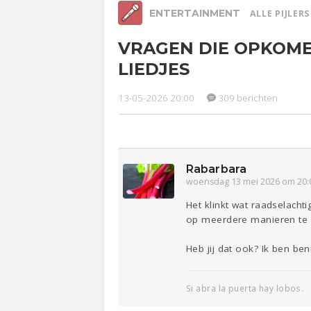
ENTERTAINMENT
ALLE PIJLER
VRAGEN DIE OPKOM
Relaties
Werk &
Ge
LIEDJES
Studie
Lijf & Lijn
13-05-2026 20:00
309 berichten
Entertainment
Sport
Contact
Rabarbara
woensdag 13 mei 2026 om 20:
Het klinkt wat raadselacht
op meerdere manieren te 
Heb jij dat ook? Ik ben be
Si abra la puerta hay lobos.