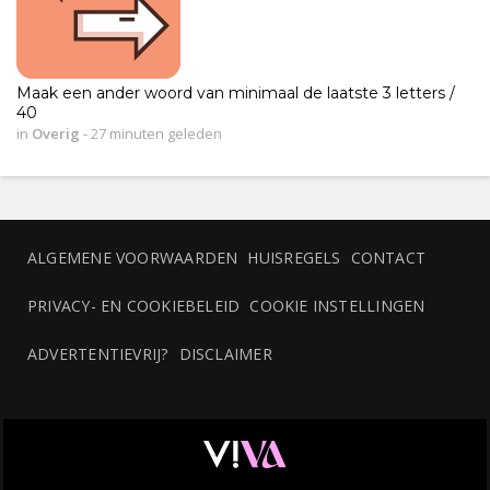
Maak een ander woord van minimaal de laatste 3 letters /
40
in
Overig
-
27 minuten geleden
ALGEMENE VOORWAARDEN
HUISREGELS
CONTACT
PRIVACY- EN COOKIEBELEID
COOKIE INSTELLINGEN
ADVERTENTIEVRIJ?
DISCLAIMER