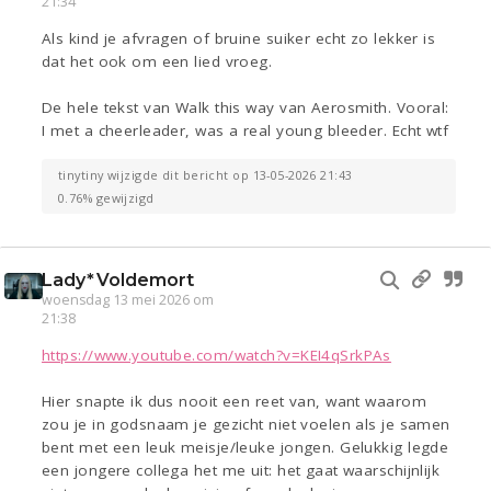
21:34
Als kind je afvragen of bruine suiker echt zo lekker is
dat het ook om een lied vroeg.
De hele tekst van Walk this way van Aerosmith. Vooral:
I met a cheerleader, was a real young bleeder. Echt wtf
tinytiny wijzigde dit bericht op 13-05-2026 21:43
0.76% gewijzigd
Lady*Voldemort
woensdag 13 mei 2026 om
21:38
https://www.youtube.com/watch?v=KEI4qSrkPAs
Hier snapte ik dus nooit een reet van, want waarom
zou je in godsnaam je gezicht niet voelen als je samen
bent met een leuk meisje/leuke jongen. Gelukkig legde
een jongere collega het me uit: het gaat waarschijnlijk