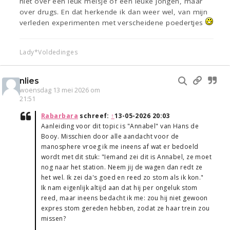
niet over een leuk meisje of een leuke jongen, maar
over drugs. En dat herkende ik dan weer wel, van mijn
verleden experimenten met verscheidene poedertjes
Lady*Voldedinges
nlies
woensdag 13 mei 2026 om
21:51
Rabarbara
schreef:
↑
13-05-2026 20:03
Aanleiding voor dit topic is "Annabel" van Hans de
Booy. Misschien door alle aandacht voor de
manosphere vroeg ik me ineens af wat er bedoeld
wordt met dit stuk: "Iemand zei dit is Annabel, ze moet
nog naar het station. Neem jij de wagen dan redt ze
het wel. Ik zei da's goed en reed zo stom als ik kon."
Ik nam eigenlijk altijd aan dat hij per ongeluk stom
reed, maar ineens bedacht ik me: zou hij niet gewoon
expres stom gereden hebben, zodat ze haar trein zou
missen?