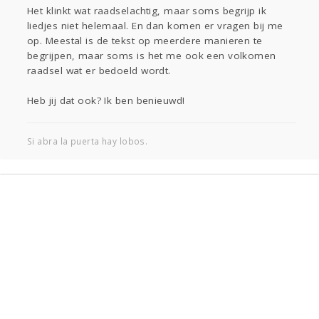
Sport
Contact
Viva zoekt
Aangeboden
Het klinkt wat raadselachtig, maar soms begrijp ik
liedjes niet helemaal. En dan komen er vragen bij me
Gevraagd
Horen
Doen
Zien
op. Meestal is de tekst op meerdere manieren te
Lezen
begrijpen, maar soms is het me ook een volkomen
raadsel wat er bedoeld wordt.
Heb jij dat ook? Ik ben benieuwd!
Si abra la puerta hay lobos.