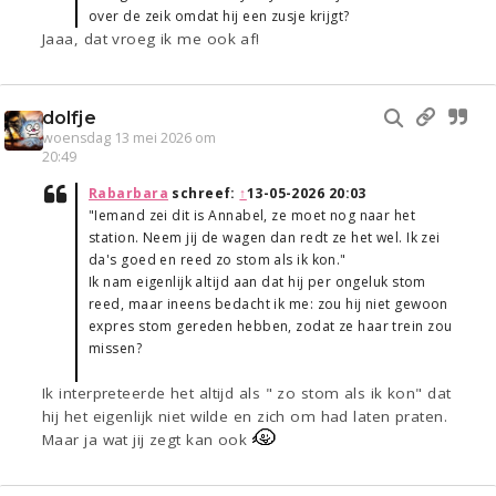
over de zeik omdat hij een zusje krijgt?
Jaaa, dat vroeg ik me ook af!
dolfje
woensdag 13 mei 2026 om
20:49
Rabarbara
schreef:
↑
13-05-2026 20:03
"Iemand zei dit is Annabel, ze moet nog naar het
station. Neem jij de wagen dan redt ze het wel. Ik zei
da's goed en reed zo stom als ik kon."
Ik nam eigenlijk altijd aan dat hij per ongeluk stom
reed, maar ineens bedacht ik me: zou hij niet gewoon
expres stom gereden hebben, zodat ze haar trein zou
missen?
Ik interpreteerde het altijd als " zo stom als ik kon" dat
hij het eigenlijk niet wilde en zich om had laten praten.
Maar ja wat jij zegt kan ook