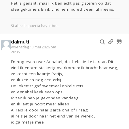
Het is genant, maar ik ben echt pas gisteren op dat
idee gekomen. En ik vind hem nu echt een lul ineens.
Si abra la puerta hay lobos.
dalmuti
woensdag 13 mei 2026 om
20:35
En nog even over Annabel, dat hele liedje is raar. Dit
vind ik enorm stalkerig overkomen: Ik bracht haar weg,
ze kocht een kaartje Parijs,
en ik zei: en nog een erbij.
De lokettist gaf tweemaal enkele reis
en Annabel keek even opzij.
Ik zei: ik heb je gevonden vandaag
en ik laat je nooit meer alleen.
Al reis je door naar Barcelona of Praag,
al reis je door naar het eind van de wereld,
ik ga met je mee.