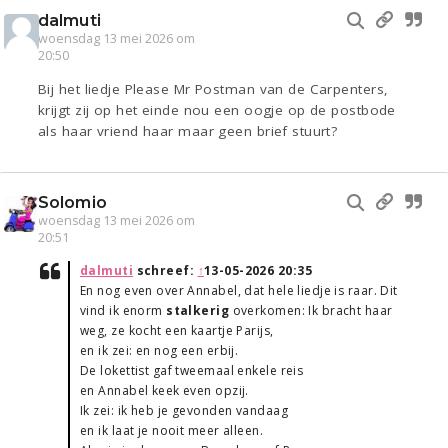
dalmuti
woensdag 13 mei 2026 om
20:50
Bij het liedje Please Mr Postman van de Carpenters,
krijgt zij op het einde nou een oogje op de postbode
als haar vriend haar maar geen brief stuurt?
Solomio
woensdag 13 mei 2026 om
20:51
dalmuti
schreef:
↑
13-05-2026 20:35
En nog even over Annabel, dat hele liedje is raar. Dit
vind ik enorm
stalkerig
overkomen: Ik bracht haar
weg, ze kocht een kaartje Parijs,
en ik zei: en nog een erbij.
De lokettist gaf tweemaal enkele reis
en Annabel keek even opzij.
Ik zei: ik heb je gevonden vandaag
en ik laat je nooit meer alleen.