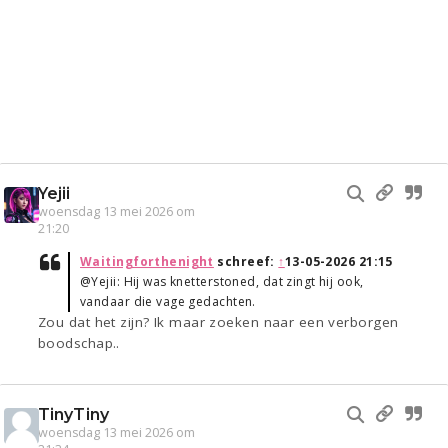
Yejii
woensdag 13 mei 2026 om
21:20
Waitingforthenight
schreef:
↑
13-05-2026 21:15
@Yejii: Hij was knetterstoned, dat zingt hij ook,
vandaar die vage gedachten.
Zou dat het zijn? Ik maar zoeken naar een verborgen
boodschap..
TinyTiny
woensdag 13 mei 2026 om