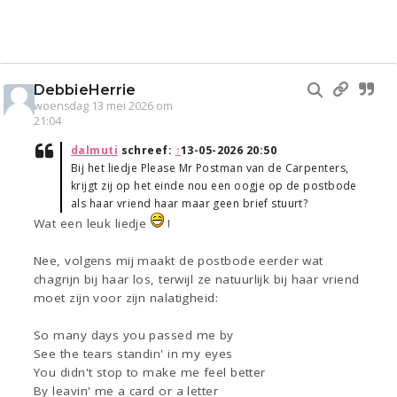
DebbieHerrie
woensdag 13 mei 2026 om
21:04
dalmuti
schreef:
↑
13-05-2026 20:50
Bij het liedje Please Mr Postman van de Carpenters,
krijgt zij op het einde nou een oogje op de postbode
als haar vriend haar maar geen brief stuurt?
Wat een leuk liedje
!
Nee, volgens mij maakt de postbode eerder wat
chagrijn bij haar los, terwijl ze natuurlijk bij haar vriend
moet zijn voor zijn nalatigheid:
So many days you passed me by
See the tears standin' in my eyes
You didn't stop to make me feel better
By leavin' me a card or a letter