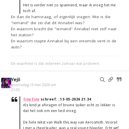
Het is verder niet zo spannend, maar ik vroeg het me
toch af.
En dan de hamvraag, of eigenlijk vragen: Wie is die
"iemand" die zei dat dit Annabel was?
En waarom bracht die "iemand" Annabel niet zelf naar
het station?
En waarom stapte Annabel bij een vreemde vent in de
auto?
De waarheid is dat iedereen zomaar wat probeert
Yejii
woensdag 13 mei 2026 om
21:55
TinyTiny
schreef:
↑
13-05-2026 21:34
Als kind je afvragen of bruine suiker echt zo lekker is
dat het ook om een lied vroeg.
De hele tekst van Walk this way van Aerosmith. Vooral:
I met a cheerleader, was a real young bleeder. Echt wtf