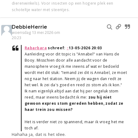
dierenwinkels). Voor insecten op een hogere plek een
schoteltje water met steentjes.
DebbieHerrie
woensdag 13 mei 2026 om
20:23
Rabarbara
schreef:
↑
13-05-2026 20:03
Aanleiding voor dit topic is "Annabel" van Hans de
Booy. Misschien door alle aandacht voor de
manosphere vroeg ik me ineens af wat er bedoeld
wordt met dit stuk: "Iemand zei dit is Annabel, ze moet
nog naar het station. Neem jij de wagen dan redt ze
het wel. Ik zei da's goed en reed zo stom als ik kon."
Ik nam eigenlijk altijd aan dat hij per ongeluk stom
reed, maar ineens bedacht ik me:
zou hij niet
gewoon expres stom gereden hebben, zodat ze
haar trein zou missen?
Het is verder niet zo spannend, maar ik vroeg het me
toch af.
Hahaha ja, dat is het idee.