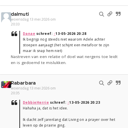
dalmuti
woensdag 13 mei 2026 om
20:33
Danae
schreef:
↑
13-05-2026 20:28
Ik begrijp nog steeds niet waarom Adele achter
stoepen aanjaagt (het schijnt een metafoor te zijn
maar ik snap hem niet)
Nastreven van een relatie of doel wat nergens toe leidt
en is gedoemd te mislukken.
Rabarbara
woensdag 13 mei 2026 om
20:35
DebbieHerrie
schreef:
↑
13-05-2026 20:23
Hahaha ja, dat is het idee.
Ik dacht zelf jarenlang dat Living on a prayer over het
leven op de prairie ging.