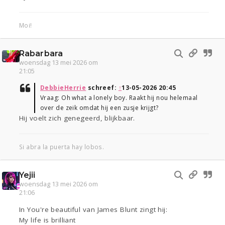
Moi!
Rabarbara
woensdag 13 mei 2026 om
21:05
DebbieHerrie
schreef:
↑
13-05-2026 20:45
Vraag: Oh what a lonely boy. Raakt hij nou helemaal
over de zeik omdat hij een zusje krijgt?
Hij voelt zich genegeerd, blijkbaar.
Si abra la puerta hay lobos.
Yejii
woensdag 13 mei 2026 om
21:06
In You're beautiful van James Blunt zingt hij:
My life is brilliant