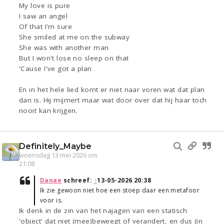
My love is pure
I saw an angel
Of that I'm sure
She smiled at me on the subway
She was with another man
But I won't lose no sleep on that
'Cause I've got a plan
En in het hele lied komt er niet naar voren wat dat plan
dan is. Hij mijmert maar wat door over dat hij haar toch
nooit kan krijgen.
Definitely_Maybe
woensdag 13 mei 2026 om
21:08
Danae
schreef:
↑
13-05-2026 20:38
Ik zie gewoon niet hoe een stoep daar een metafoor
voor is.
Ik denk in de zin van het najagen van een statisch
'object' dat niet (mee)beweegt of verandert, en dus (in