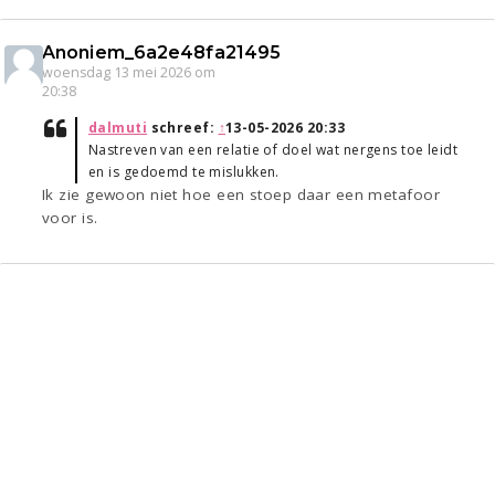
Anoniem_6a2e48fa21495
woensdag 13 mei 2026 om
20:38
dalmuti
schreef:
↑
13-05-2026 20:33
Nastreven van een relatie of doel wat nergens toe leidt
en is gedoemd te mislukken.
Ik zie gewoon niet hoe een stoep daar een metafoor
voor is.