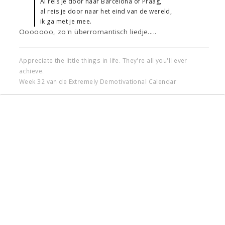
Al reis je door naar Barcelona of Praag,
al reis je door naar het eind van de wereld,
ik ga met je mee.
Ooooooo, zo'n überromantisch liedje.....
Appreciate the little things in life. They're all you'll ever
achieve.
Week 32 van de Extremely Demotivational Calendar