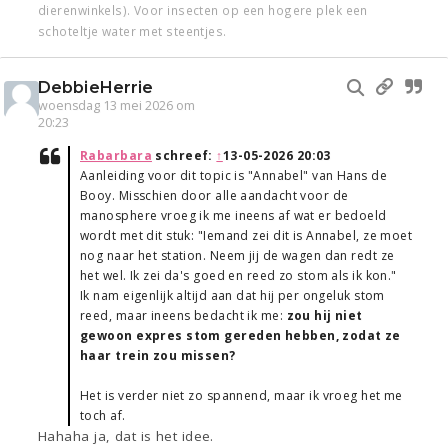
dierenwinkels). Voor insecten op een hogere plek een
schoteltje water met steentjes.
DebbieHerrie
woensdag 13 mei 2026 om
20:23
Rabarbara
schreef:
↑
13-05-2026 20:03
Aanleiding voor dit topic is "Annabel" van Hans de
Booy. Misschien door alle aandacht voor de
manosphere vroeg ik me ineens af wat er bedoeld
wordt met dit stuk: "Iemand zei dit is Annabel, ze moet
nog naar het station. Neem jij de wagen dan redt ze
het wel. Ik zei da's goed en reed zo stom als ik kon."
Ik nam eigenlijk altijd aan dat hij per ongeluk stom
reed, maar ineens bedacht ik me:
zou hij niet
gewoon expres stom gereden hebben, zodat ze
haar trein zou missen?
Het is verder niet zo spannend, maar ik vroeg het me
toch af.
Hahaha ja, dat is het idee.