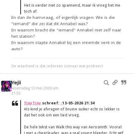
Het is verder niet zo spannend, maar ik vroeg het me
toch af.
En dan de hamvraag, of eigenlijk vragen: Wie is die
"iemand" die zei dat dit Annabel was?
En waarom bracht die "iemand" Annabel niet zelf naar
het station?
En waarom stapte Annabel bij een vreemde vent in de
auto?
De waarheid is dat iedereen zomaar wat probeert
Yejii
woensdag 13 mei 2026 om
21:55
TinyTiny
schreef:
↑
13-05-2026 21:34
Als kind je afvragen of bruine suiker echt zo lekker is
dat het ook om een lied vroeg.
De hele tekst van Walk this way van Aerosmith. Vooral:
I met a cheerleader, was a real young bleeder. Echt wtf