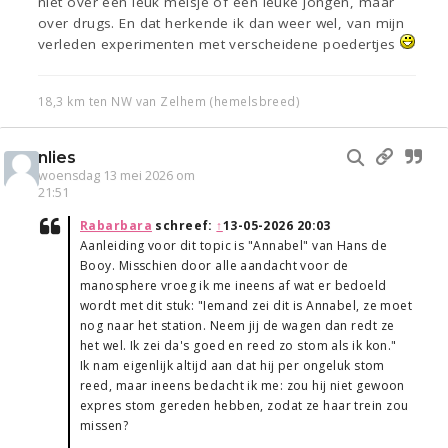
niet over een leuk meisje of een leuke jongen, maar
over drugs. En dat herkende ik dan weer wel, van mijn
verleden experimenten met verscheidene poedertjes
18,3 km ten NW van Zelhem (hemelsbreed)
nlies
woensdag 13 mei 2026 om
21:51
Rabarbara
schreef:
↑
13-05-2026 20:03
Aanleiding voor dit topic is "Annabel" van Hans de
Booy. Misschien door alle aandacht voor de
manosphere vroeg ik me ineens af wat er bedoeld
wordt met dit stuk: "Iemand zei dit is Annabel, ze moet
nog naar het station. Neem jij de wagen dan redt ze
het wel. Ik zei da's goed en reed zo stom als ik kon."
Ik nam eigenlijk altijd aan dat hij per ongeluk stom
reed, maar ineens bedacht ik me: zou hij niet gewoon
expres stom gereden hebben, zodat ze haar trein zou
missen?