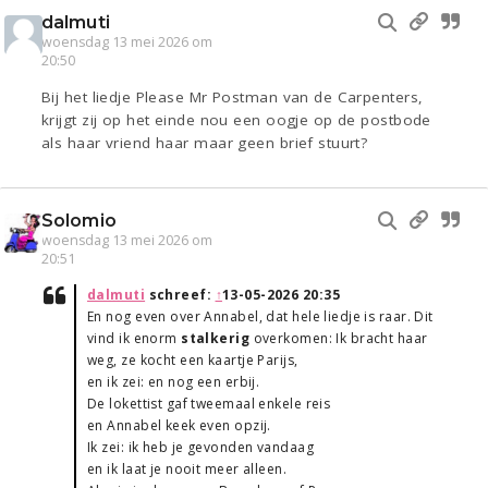
dalmuti
woensdag 13 mei 2026 om
20:50
Bij het liedje Please Mr Postman van de Carpenters,
krijgt zij op het einde nou een oogje op de postbode
als haar vriend haar maar geen brief stuurt?
Solomio
woensdag 13 mei 2026 om
20:51
dalmuti
schreef:
↑
13-05-2026 20:35
En nog even over Annabel, dat hele liedje is raar. Dit
vind ik enorm
stalkerig
overkomen: Ik bracht haar
weg, ze kocht een kaartje Parijs,
en ik zei: en nog een erbij.
De lokettist gaf tweemaal enkele reis
en Annabel keek even opzij.
Ik zei: ik heb je gevonden vandaag
en ik laat je nooit meer alleen.