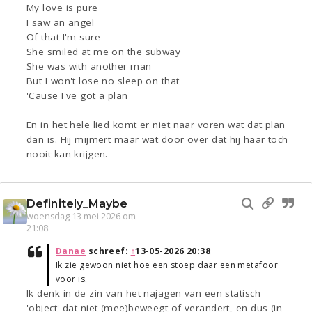
My love is pure
I saw an angel
Of that I'm sure
She smiled at me on the subway
She was with another man
But I won't lose no sleep on that
'Cause I've got a plan
En in het hele lied komt er niet naar voren wat dat plan
dan is. Hij mijmert maar wat door over dat hij haar toch
nooit kan krijgen.
Definitely_Maybe
woensdag 13 mei 2026 om
21:08
Danae
schreef:
↑
13-05-2026 20:38
Ik zie gewoon niet hoe een stoep daar een metafoor
voor is.
Ik denk in de zin van het najagen van een statisch
'object' dat niet (mee)beweegt of verandert, en dus (in