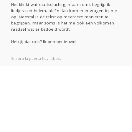
Sport
Contact
Viva zoekt
Aangeboden
Het klinkt wat raadselachtig, maar soms begrijp ik
liedjes niet helemaal. En dan komen er vragen bij me
Gevraagd
Horen
Doen
Zien
op. Meestal is de tekst op meerdere manieren te
Lezen
begrijpen, maar soms is het me ook een volkomen
raadsel wat er bedoeld wordt.
Heb jij dat ook? Ik ben benieuwd!
Si abra la puerta hay lobos.