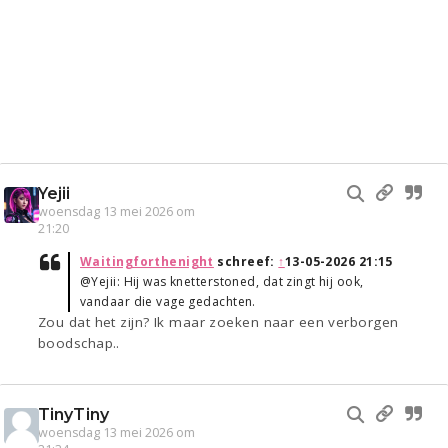
Yejii
woensdag 13 mei 2026 om
21:20
Waitingforthenight
schreef:
↑
13-05-2026 21:15
@Yejii: Hij was knetterstoned, dat zingt hij ook,
vandaar die vage gedachten.
Zou dat het zijn? Ik maar zoeken naar een verborgen
boodschap..
TinyTiny
woensdag 13 mei 2026 om