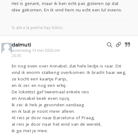
Het is genant, maar ik ben echt pas gisteren op dat
idee gekomen. En ik vind hem nu echt een lul ineens.
Si abra la puerta hay lobos.
dalmuti
woensdag 13 mei 2026 om
20:35
En nog even over Annabel, dat hele liedje is raar. Dit
vind ik enorm stalkerig overkomen: Ik bracht haar weg,
ze kocht een kaartje Parijs,
en ik zei: en nog een erbij.
De lokettist gaf tweemaal enkele reis
en Annabel keek even opzij.
Ik zei: ik heb je gevonden vandaag
en ik laat je nooit meer alleen.
Al reis je door naar Barcelona of Praag,
al reis je door naar het eind van de wereld,
ik ga met je mee.