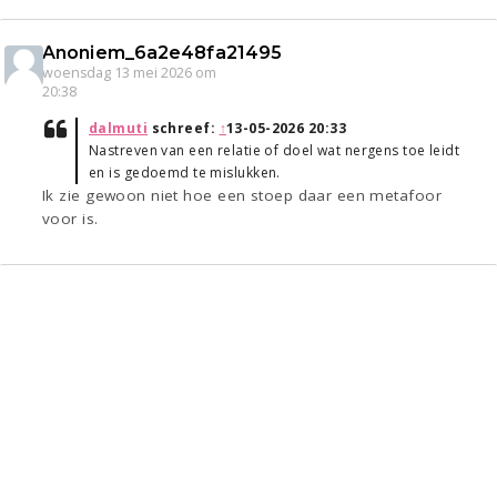
Anoniem_6a2e48fa21495
woensdag 13 mei 2026 om
20:38
dalmuti
schreef:
↑
13-05-2026 20:33
Nastreven van een relatie of doel wat nergens toe leidt
en is gedoemd te mislukken.
Ik zie gewoon niet hoe een stoep daar een metafoor
voor is.