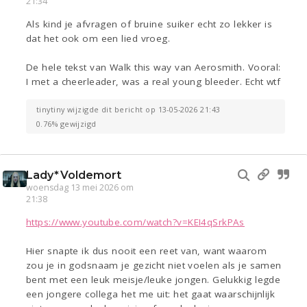
21:34
Als kind je afvragen of bruine suiker echt zo lekker is
dat het ook om een lied vroeg.
De hele tekst van Walk this way van Aerosmith. Vooral:
I met a cheerleader, was a real young bleeder. Echt wtf
tinytiny wijzigde dit bericht op 13-05-2026 21:43
0.76% gewijzigd
Lady*Voldemort
woensdag 13 mei 2026 om
21:38
https://www.youtube.com/watch?v=KEI4qSrkPAs
Hier snapte ik dus nooit een reet van, want waarom
zou je in godsnaam je gezicht niet voelen als je samen
bent met een leuk meisje/leuke jongen. Gelukkig legde
een jongere collega het me uit: het gaat waarschijnlijk