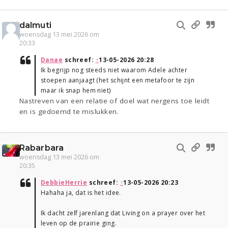
dalmuti
woensdag 13 mei 2026 om
20:33
Danae
schreef:
↑
13-05-2026 20:28
Ik begrijp nog steeds niet waarom Adele achter
stoepen aanjaagt (het schijnt een metafoor te zijn
maar ik snap hem niet)
Nastreven van een relatie of doel wat nergens toe leidt
en is gedoemd te mislukken.
Rabarbara
woensdag 13 mei 2026 om
20:35
DebbieHerrie
schreef:
↑
13-05-2026 20:23
Hahaha ja, dat is het idee.
Ik dacht zelf jarenlang dat Living on a prayer over het
leven op de prairie ging.