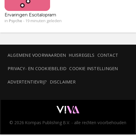
Ervaringen Escitalopram
in
Psyche
-
19 minuten geleden
ALGEMENE VOORWAARDEN
HUISREGELS
CONTACT
PRIVACY- EN COOKIEBELEID
COOKIE INSTELLINGEN
ADVERTENTIEVRIJ?
DISCLAIMER
© 2026 Kompas Publishing B.V. - alle rechten voorbehouden