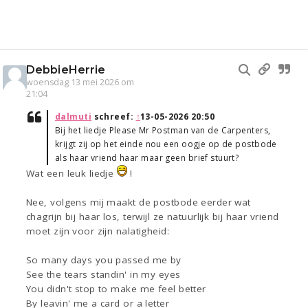
DebbieHerrie
woensdag 13 mei 2026 om
21:04
dalmuti
schreef:
↑
13-05-2026 20:50
Bij het liedje Please Mr Postman van de Carpenters,
krijgt zij op het einde nou een oogje op de postbode
als haar vriend haar maar geen brief stuurt?
Wat een leuk liedje
!
Nee, volgens mij maakt de postbode eerder wat
chagrijn bij haar los, terwijl ze natuurlijk bij haar vriend
moet zijn voor zijn nalatigheid:
So many days you passed me by
See the tears standin' in my eyes
You didn't stop to make me feel better
By leavin' me a card or a letter