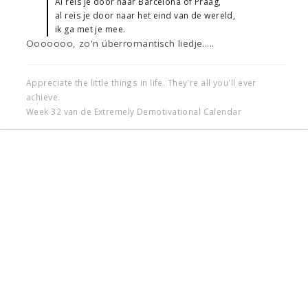
Al reis je door naar Barcelona of Praag,
al reis je door naar het eind van de wereld,
ik ga met je mee.
Ooooooo, zo'n überromantisch liedje.....
Appreciate the little things in life. They're all you'll ever
achieve.
Week 32 van de Extremely Demotivational Calendar