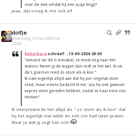
over de zeik omdat hij een zusje krijgt?
Jaaa, dat vroeg ik me ook af!
dolfje
woensdag 13 mei 2026 om
20:49
Rabarbara
schreef:
↑
13-05-2026 20:03
"Iemand zei dit is Annabel, ze moet nog naar het
station. Neem jij de wagen dan redt ze het wel. Ik zei
da's goed en reed zo stom als ik kon."
Ik nam eigenlijk altijd aan dat hij per ongeluk stom
reed, maar ineens bedacht ik me: zou hij niet gewoon
expres stom gereden hebben, zodat ze haar trein zou
missen?
Ik interpreteerde het altijd als " zo stom als ik kon" dat
hij het eigenlijk niet wilde en zich om had laten praten.
Maar ja wat jij zegt kan ook