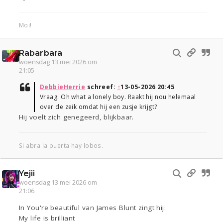
Moi!
Rabarbara
woensdag 13 mei 2026 om
21:05
DebbieHerrie
schreef:
↑
13-05-2026 20:45
Vraag: Oh what a lonely boy. Raakt hij nou helemaal
over de zeik omdat hij een zusje krijgt?
Hij voelt zich genegeerd, blijkbaar.
Si abra la puerta hay lobos.
Yejii
woensdag 13 mei 2026 om
21:06
In You're beautiful van James Blunt zingt hij:
My life is brilliant