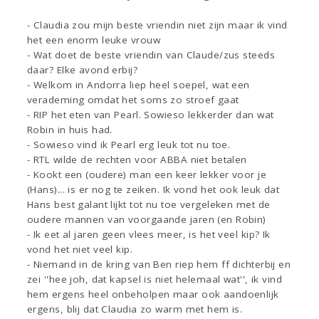
- Claudia zou mijn beste vriendin niet zijn maar ik vind
het een enorm leuke vrouw
- Wat doet de beste vriendin van Claude/zus steeds
daar? Elke avond erbij?
- Welkom in Andorra liep heel soepel, wat een
verademing omdat het soms zo stroef gaat
- RIP het eten van Pearl. Sowieso lekkerder dan wat
Robin in huis had.
- Sowieso vind ik Pearl erg leuk tot nu toe.
- RTL wilde de rechten voor ABBA niet betalen
- Kookt een (oudere) man een keer lekker voor je
(Hans)... is er nog te zeiken. Ik vond het ook leuk dat
Hans best galant lijkt tot nu toe vergeleken met de
oudere mannen van voorgaande jaren (en Robin)
- Ik eet al jaren geen vlees meer, is het veel kip? Ik
vond het niet veel kip.
- Niemand in de kring van Ben riep hem ff dichterbij en
zei ''hee joh, dat kapsel is niet helemaal wat'', ik vind
hem ergens heel onbeholpen maar ook aandoenlijk
ergens, blij dat Claudia zo warm met hem is.