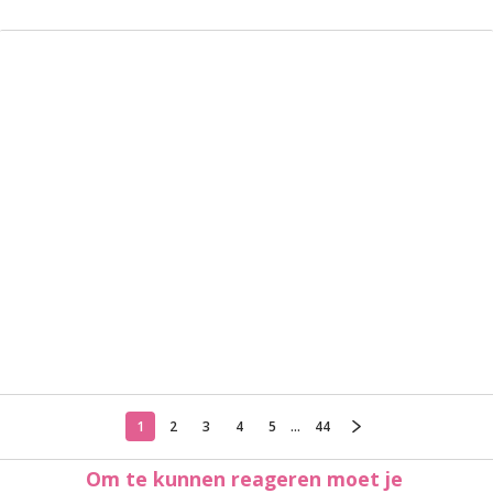
1
2
3
4
5
...
44
Om te kunnen reageren moet je