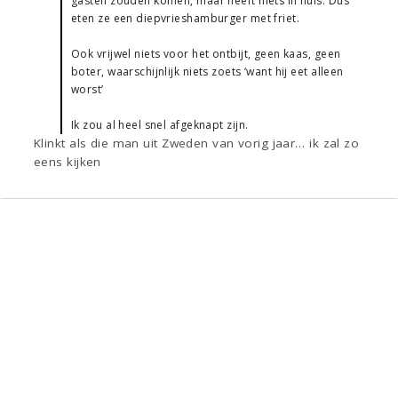
gasten zouden komen, maar heeft niets in huis. Dus
eten ze een diepvrieshamburger met friet.
Ook vrijwel niets voor het ontbijt, geen kaas, geen
boter, waarschijnlijk niets zoets ‘want hij eet alleen
worst’
Ik zou al heel snel afgeknapt zijn.
Klinkt als die man uit Zweden van vorig jaar… ik zal zo
eens kijken