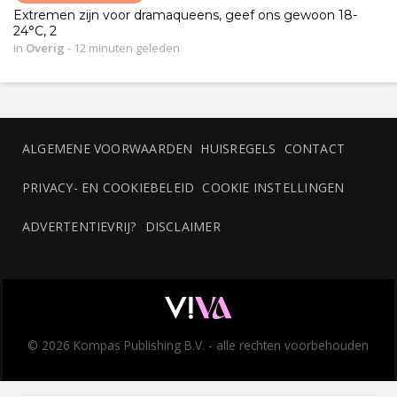
Extremen zijn voor dramaqueens, geef ons gewoon 18-
24°C, 2
in
Overig
-
12 minuten geleden
ALGEMENE VOORWAARDEN
HUISREGELS
CONTACT
PRIVACY- EN COOKIEBELEID
COOKIE INSTELLINGEN
ADVERTENTIEVRIJ?
DISCLAIMER
© 2026 Kompas Publishing B.V. - alle rechten voorbehouden