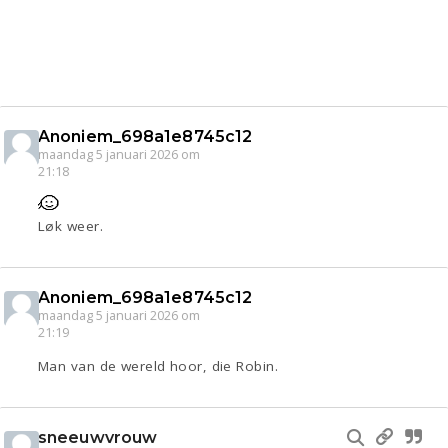
Anoniem_698a1e8745c12
maandag 5 januari 2026 om
21:18
Løk weer.
Anoniem_698a1e8745c12
maandag 5 januari 2026 om
21:19
Man van de wereld hoor, die Robin.
sneeuwvrouw