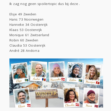
Sport
Contact
Viva zoekt
Aangeboden
Ik zag nog geen spoilertopic dus bij deze .
Gevraagd
Horen
Doen
Zien
Elsje 49 Zweden
Lezen
Hans 73 Noorwegen
Hanneke 34 Oostenrijk
Klaas 53 Oostenrijk
Monique 61 Zwitserland
Robin 60 Zweden
Claudia 53 Oostenrijk
André 28 Andorra