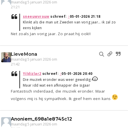
maandag 5 januari 2026 om
21:21
sneeuwvrouw
schreef:
↑
05-01-2026 21:18
Klinkt als die man uit Zweden van vorig jaar… ik zal zo
eens kijken
Net zoals Jan vorig jaar. Zo praat hij ook!!
LieveMona
maandag 5 januari 2026 om
21:42
Yildizlar2
schreef:
↑
05-01-2026 20:40
Die muziek eronder was weer geweldig
Maar idd wat een afknapper die sigaar
Fantastisch inderdaad, die muziek eronder. Maar
volgens mij is hij sympathiek. Ik geef hem een kans
Anoniem_698a1e8745c12
maandag 5 januari 2026 om