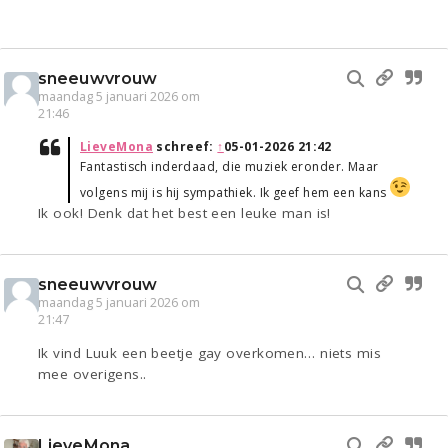
sneeuwvrouw
maandag 5 januari 2026 om
21:46
LieveMona
schreef:
↑
05-01-2026 21:42
Fantastisch inderdaad, die muziek eronder. Maar
volgens mij is hij sympathiek. Ik geef hem een kans
Ik ook! Denk dat het best een leuke man is!
sneeuwvrouw
maandag 5 januari 2026 om
21:47
Ik vind Luuk een beetje gay overkomen… niets mis
mee overigens..
LieveMona