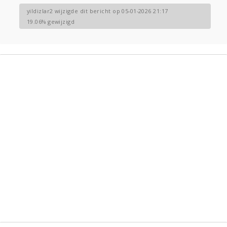
yildizlar2 wijzigde dit bericht op 05-01-2026 21:17
19.06% gewijzigd