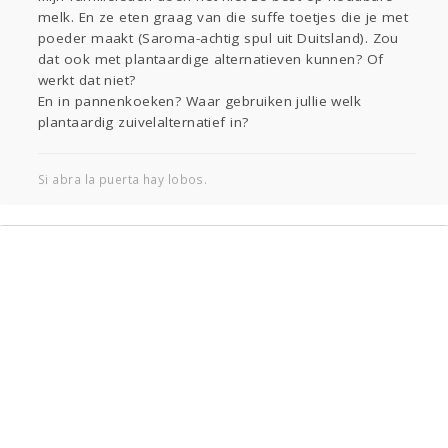
melk. En ze eten graag van die suffe toetjes die je met
Gevraagd
Horen
Doen
Zien
poeder maakt (Saroma-achtig spul uit Duitsland). Zou
Lezen
dat ook met plantaardige alternatieven kunnen? Of
werkt dat niet?
En in pannenkoeken? Waar gebruiken jullie welk
plantaardig zuivelalternatief in?
Si abra la puerta hay lobos.