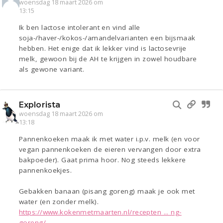
woensdag 18 maart 2026 om
13:15
Ik ben lactose intolerant en vind alle
soja-/haver-/kokos-/amandelvarianten een bijsmaak
hebben. Het enige dat ik lekker vind is lactosevrije
melk, gewoon bij de AH te krijgen in zowel houdbare
als gewone variant.
Explorista
woensdag 18 maart 2026 om
13:18
Pannenkoeken maak ik met water i.p.v. melk (en voor
vegan pannenkoeken de eieren vervangen door extra
bakpoeder). Gaat prima hoor. Nog steeds lekkere
pannenkoekjes.
Gebakken banaan (pisang goreng) maak je ook met
water (en zonder melk).
https://www.kokenmetmaarten.nl/recepten ... ng-
goreng/