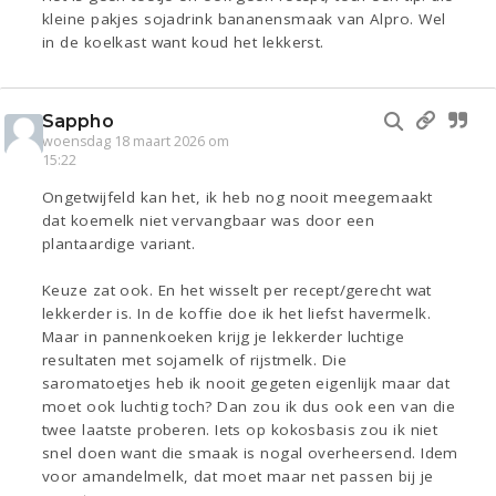
kleine pakjes sojadrink bananensmaak van Alpro. Wel
in de koelkast want koud het lekkerst.
Sappho
woensdag 18 maart 2026 om
15:22
Ongetwijfeld kan het, ik heb nog nooit meegemaakt
dat koemelk niet vervangbaar was door een
plantaardige variant.
Keuze zat ook. En het wisselt per recept/gerecht wat
lekkerder is. In de koffie doe ik het liefst havermelk.
Maar in pannenkoeken krijg je lekkerder luchtige
resultaten met sojamelk of rijstmelk. Die
saromatoetjes heb ik nooit gegeten eigenlijk maar dat
moet ook luchtig toch? Dan zou ik dus ook een van die
twee laatste proberen. Iets op kokosbasis zou ik niet
snel doen want die smaak is nogal overheersend. Idem
voor amandelmelk, dat moet maar net passen bij je