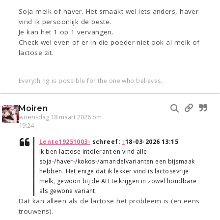
Soja melk of haver. Het smaakt wel iets anders, haver
vind ik persoonlijk de beste.
Je kan het 1 op 1 vervangen.
Check wel even of er in die poeder niet ook al melk of
lactose zit.
Everything is possible for the one who believes.
Moiren
woensdag 18 maart 2026 om
19:24
Lente19251003-
schreef:
↑
18-03-2026 13:15
Ik ben lactose intolerant en vind alle
soja-/haver-/kokos-/amandelvarianten een bijsmaak
hebben. Het enige dat ik lekker vind is lactosevrije
melk, gewoon bij de AH te krijgen in zowel houdbare
als gewone variant.
Dat kan alleen als de lactose het probleem is (en eens
trouwens).