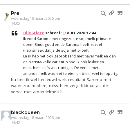
Prei
woensdag 18 maart 2026 om
14:05
OlleGrieze
schreef:
↑
18-03-2026 12:44
Ik vond Saroma met ongezoete sojamelk prima te
doen: Bindt goed en de Saroma heeft zoveel
(nep)smaak dat je de soja niet proeft.
En ik heb het ook geprobeerd met havermelk en dan
de barista/volle variant. Vond ik ook lekker en
misschien zelfs wat romiger. De versie met
amandelmelk was niet te eten en bleef veel te loperig.
Nu ben ik wel benieuwd welk resultaat Saroma met
water zou hebben, misschien vergelijkbaar als de
versie met amandelmelk?
blackqueen
woensdag 18 maart 2026 om
14:42