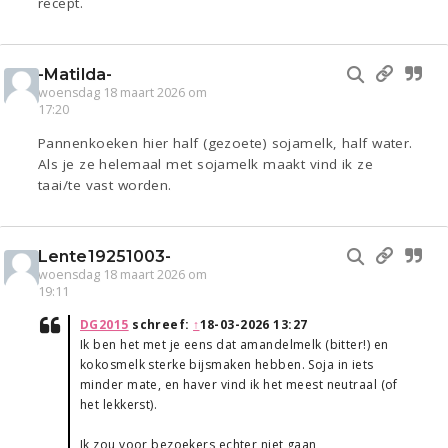
recept.
-Matilda-
woensdag 18 maart 2026 om
17:20
Pannenkoeken hier half (gezoete) sojamelk, half water.
Als je ze helemaal met sojamelk maakt vind ik ze
taai/te vast worden.
Lente19251003-
woensdag 18 maart 2026 om
19:11
DG2015
schreef:
↑
18-03-2026 13:27
Ik ben het met je eens dat amandelmelk (bitter!) en
kokosmelk sterke bijsmaken hebben. Soja in iets
minder mate, en haver vind ik het meest neutraal (of
het lekkerst).
Ik zou voor bezoekers echter niet gaan