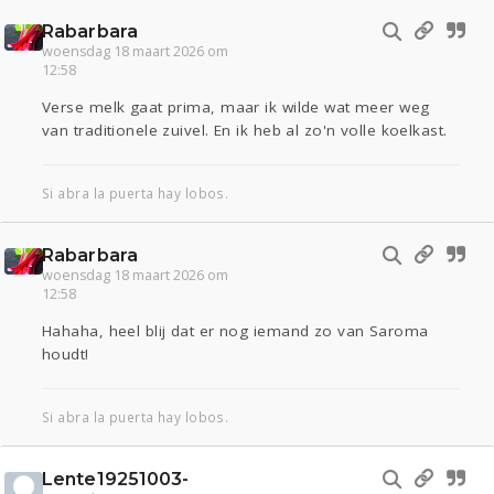
Rabarbara
woensdag 18 maart 2026 om
12:58
Verse melk gaat prima, maar ik wilde wat meer weg
van traditionele zuivel. En ik heb al zo'n volle koelkast.
Si abra la puerta hay lobos.
Rabarbara
woensdag 18 maart 2026 om
12:58
Hahaha, heel blij dat er nog iemand zo van Saroma
houdt!
Si abra la puerta hay lobos.
Lente19251003-