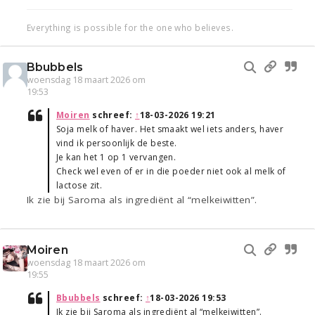
Everything is possible for the one who believes.
Bbubbels
woensdag 18 maart 2026 om
19:53
Moiren
schreef:
↑
18-03-2026 19:21
Soja melk of haver. Het smaakt wel iets anders, haver
vind ik persoonlijk de beste.
Je kan het 1 op 1 vervangen.
Check wel even of er in die poeder niet ook al melk of
lactose zit.
Ik zie bij Saroma als ingrediënt al “melkeiwitten”.
Moiren
woensdag 18 maart 2026 om
19:55
Bbubbels
schreef:
↑
18-03-2026 19:53
Ik zie bij Saroma als ingrediënt al “melkeiwitten”.