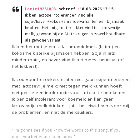
Lente19251003-
schreef:
↑
18-03-2026 13:15
Ik ben lactose intolerant en vind alle
soja-/haver-/kokos-/amandelvarianten een bijsmaak
hebben. Het enige dat ik lekker vind is lactosevrije
melk, gewoon bij de AH te krijgen in zowel houdbare
als gewone variant.
Ik ben het met je eens dat amandelmelk (bitter!) en
kokosmelk sterke bijsmaken hebben. Soja in iets
minder mate, en haver vind ik het meest neutraal (of
het lekkerst).
Ik zou voor bezoekers echter niet gaan experimenteren
met lactosevrije melk; niet tegen melk kunnen hoeft
niet per se een intolerantie voor lactose te betekenen.
Ik ben zelf intolerant voor koemelk en kan geen
lactosevrije melk drinken – juist het eiwit levert voor mij
de problemen, en niet de melksuikers.
"I'm gonna see if you know the words to this song. If you
don't you better ask somebody!"