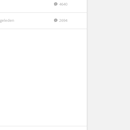
4640
r geleden
2694