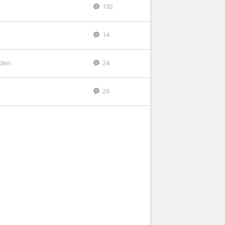
192
14
eden
24
26