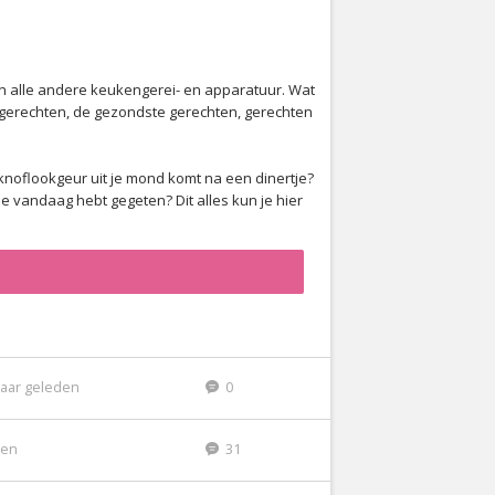
en alle andere keukengerei- en apparatuur. Wat
e gerechten, de gezondste gerechten, gerechten
 knoflookgeur uit je mond komt na een dinertje?
 vandaag hebt gegeten? Dit alles kun je hier
jaar geleden
0
den
31