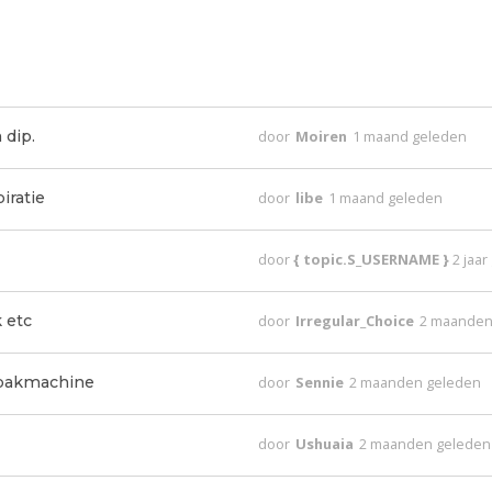
 dip.
door
Moiren
1 maand geleden
iratie
door
libe
1 maand geleden
door
{ topic.S_USERNAME }
2 jaa
 etc
door
Irregular_Choice
2 maanden
dbakmachine
door
Sennie
2 maanden geleden
door
Ushuaia
2 maanden geleden