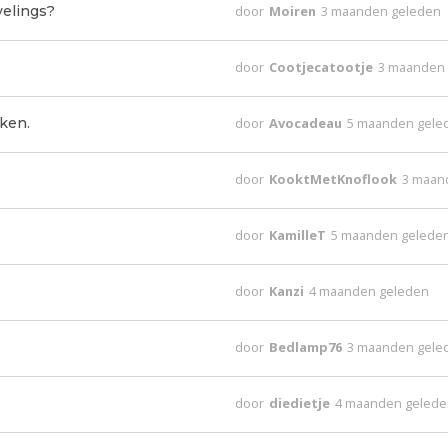
velings?
door
Moiren
3 maanden geleden
door
Cootjecatootje
3 maanden
ken.
door
Avocadeau
5 maanden gele
door
KooktMetKnoflook
3 maan
door
KamilleT
5 maanden gelede
door
Kanzi
4 maanden geleden
door
Bedlamp76
3 maanden gele
door
diedietje
4 maanden geled