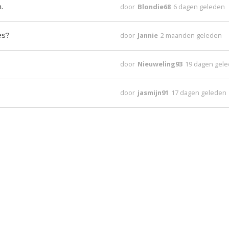
.
door
Blondie68
6 dagen geleden
es?
door
Jannie
2 maanden geleden
door
Nieuweling93
19 dagen gel
door
jasmijn91
17 dagen geleden