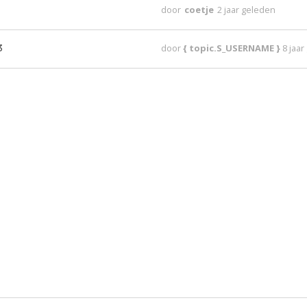
door
coetje
2 jaar geleden
3
door
{ topic.S_USERNAME }
8 jaa