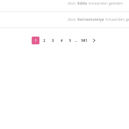
door
Edda
4 maanden geleden
door
Kattentuintje
4 maanden g
1
2
3
4
5
...
581