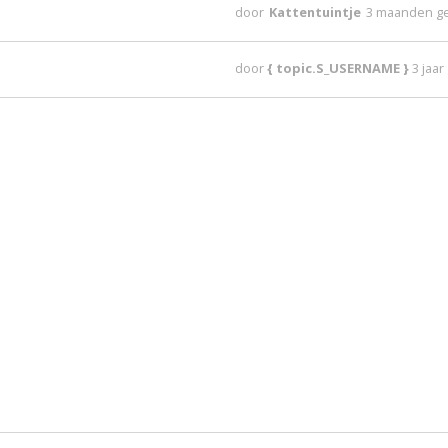
door
Kattentuintje
3 maanden g
door
{ topic.S_USERNAME }
3 jaa