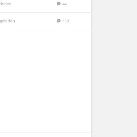
eleden
44
r geleden
1391