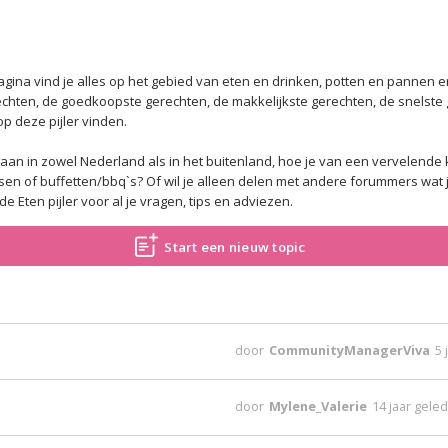
agina vind je alles op het gebied van eten en drinken, potten en pannen 
rechten, de goedkoopste gerechten, de makkelijkste gerechten, de snelst
op deze pijler vinden.
t gaan in zowel Nederland als in het buitenland, hoe je van een vervelende
n of buffetten/bbq`s? Of wil je alleen delen met andere forummers wat je
e Eten pijler voor al je vragen, tips en adviezen.
Start een nieuw topic
door
CommunityManagerViva
5 
door
Mylene_Valerie
14 jaar gele