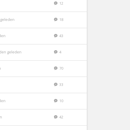
12
 geleden
18
den
43
den geleden
4
n
70
33
den
10
en
42