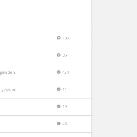
106
86
r geleden
434
 geleden
11
19
46