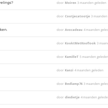
velings?
door
Moiren
3 maanden geleden
door
Cootjecatootje
3 maanden
ken.
door
Avocadeau
4 maanden gele
door
KooktMetKnoflook
3 maan
door
KamilleT
5 maanden gelede
door
Kanzi
4 maanden geleden
door
Bedlamp76
3 maanden gele
door
diedietje
4 maanden geled