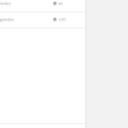
eleden
44
r geleden
1391