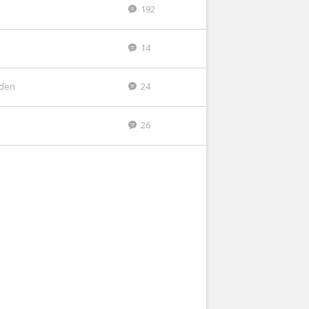
192
14
eden
24
26