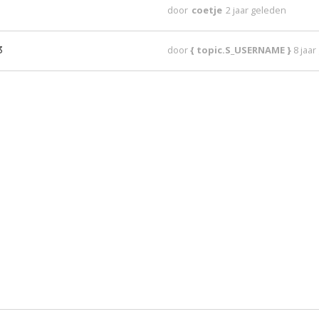
door
coetje
2 jaar geleden
3
door
{ topic.S_USERNAME }
8 jaa