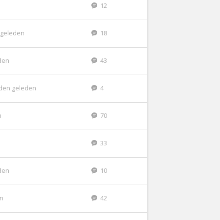
12
 geleden
18
den
43
den geleden
4
n
70
33
den
10
en
42