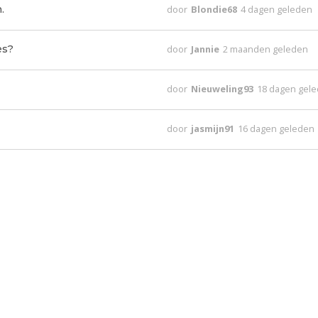
.
door
Blondie68
4 dagen geleden
es?
door
Jannie
2 maanden geleden
door
Nieuweling93
18 dagen gel
door
jasmijn91
16 dagen geleden