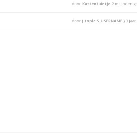
door
Kattentuintje
2 maanden g
door
{ topic.S_USERNAME }
3 jaa