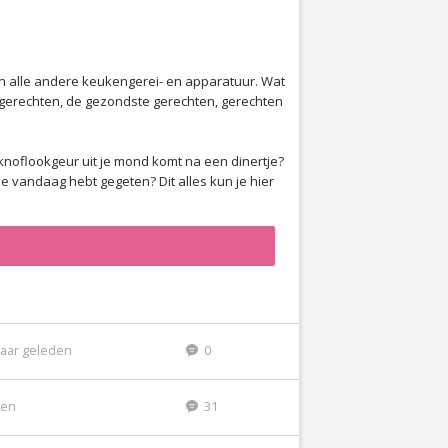
en alle andere keukengerei- en apparatuur. Wat
e gerechten, de gezondste gerechten, gerechten
 knoflookgeur uit je mond komt na een dinertje?
 vandaag hebt gegeten? Dit alles kun je hier
jaar geleden
0
den
31