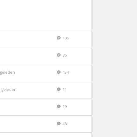
106
86
r geleden
434
 geleden
11
19
46