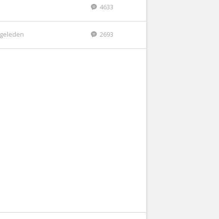
4633
r geleden
2693