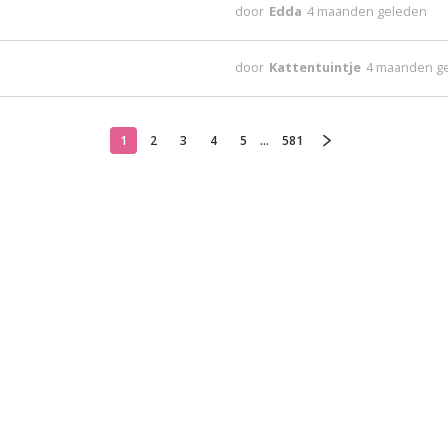
door
Edda
4 maanden geleden
door
Kattentuintje
4 maanden g
1
2
3
4
5
...
581