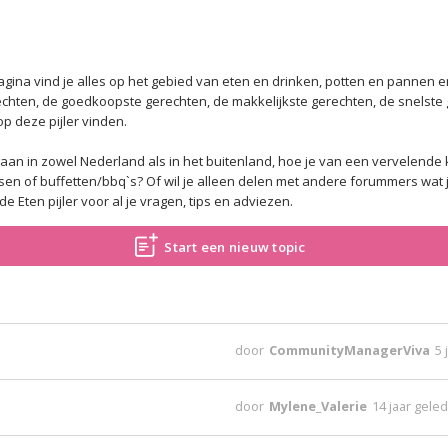
agina vind je alles op het gebied van eten en drinken, potten en pannen 
rechten, de goedkoopste gerechten, de makkelijkste gerechten, de snelst
op deze pijler vinden.
t gaan in zowel Nederland als in het buitenland, hoe je van een vervelende
n of buffetten/bbq`s? Of wil je alleen delen met andere forummers wat je
e Eten pijler voor al je vragen, tips en adviezen.
Start een nieuw topic
door
CommunityManagerViva
5 
door
Mylene_Valerie
14 jaar gele