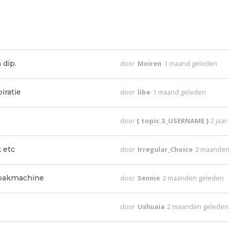
 dip.
door
Moiren
1 maand geleden
iratie
door
libe
1 maand geleden
door
{ topic.S_USERNAME }
2 jaa
 etc
door
Irregular_Choice
2 maanden
dbakmachine
door
Sennie
2 maanden geleden
door
Ushuaia
2 maanden geleden