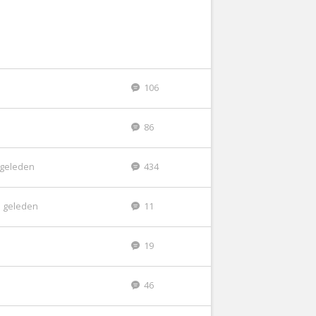
106
86
r geleden
434
 geleden
11
19
46