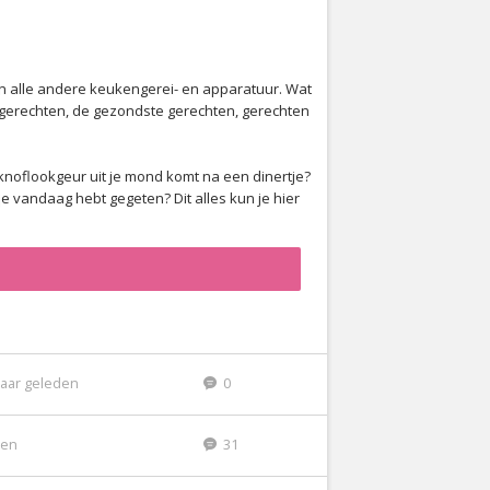
en alle andere keukengerei- en apparatuur. Wat
e gerechten, de gezondste gerechten, gerechten
 knoflookgeur uit je mond komt na een dinertje?
 vandaag hebt gegeten? Dit alles kun je hier
jaar geleden
0
den
31