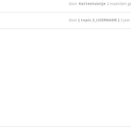
door
Kattentuintje
2 maanden g
door
{ topic.S_USERNAME }
3 jaa