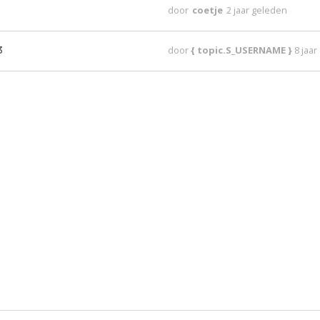
door
coetje
2 jaar geleden
3
door
{ topic.S_USERNAME }
8 jaa