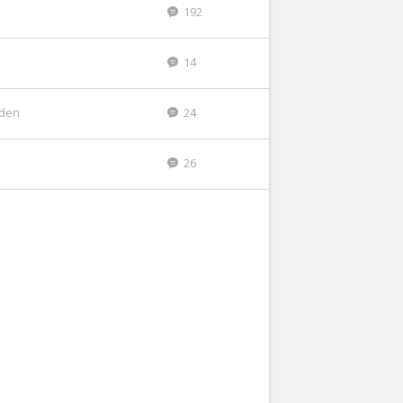
192
14
eden
24
26