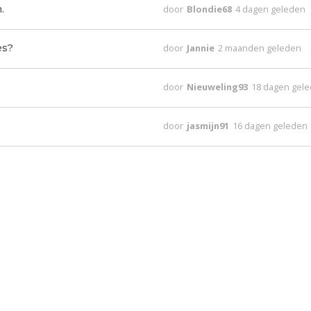
.
door
Blondie68
4 dagen geleden
es?
door
Jannie
2 maanden geleden
door
Nieuweling93
18 dagen gel
door
jasmijn91
16 dagen geleden