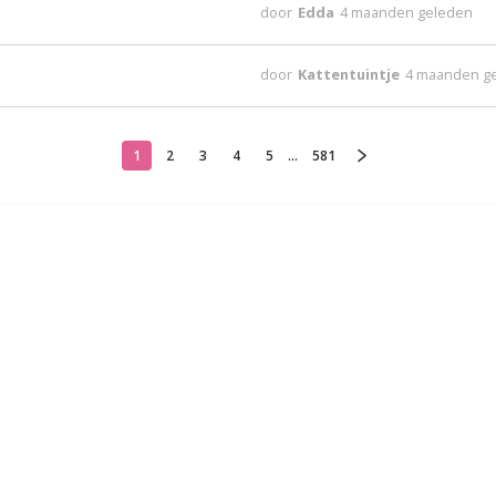
door
Edda
4 maanden geleden
door
Kattentuintje
4 maanden g
1
2
3
4
5
...
581