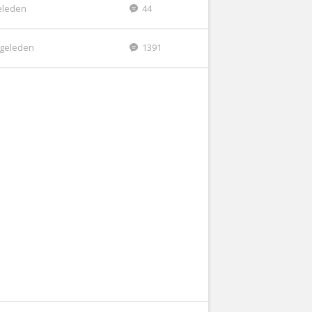
eleden
44
r geleden
1391