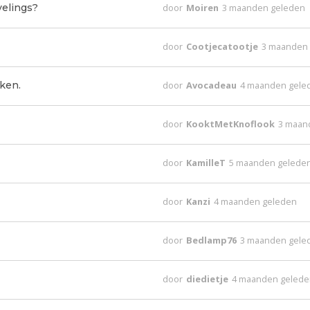
velings?
door
Moiren
3 maanden geleden
door
Cootjecatootje
3 maanden
ken.
door
Avocadeau
4 maanden gele
door
KooktMetKnoflook
3 maan
door
KamilleT
5 maanden gelede
door
Kanzi
4 maanden geleden
door
Bedlamp76
3 maanden gele
door
diedietje
4 maanden geled