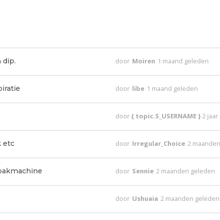
 dip.
door
Moiren
1 maand geleden
iratie
door
libe
1 maand geleden
door
{ topic.S_USERNAME }
2 jaa
 etc
door
Irregular_Choice
2 maanden
dbakmachine
door
Sennie
2 maanden geleden
door
Ushuaia
2 maanden geleden