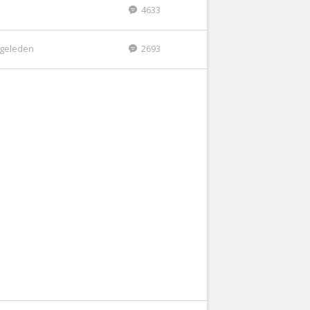
4633
r geleden
2693