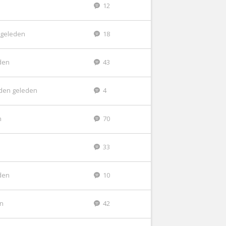
12
 geleden
18
den
43
den geleden
4
n
70
33
den
10
en
42