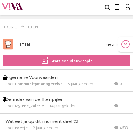
HOME
ETEN
ETEN
meer info
Start een nieuw topic
Algemene Voorwaarden
door
CommunityManagerViva
-
5 jaar geleden
0
Dé index van de Etenpijler
door
Mylene_Valerie
-
14 jaar geleden
31
Wat eet je op dit moment deel 23
door
coetje
-
2 jaar geleden
4633