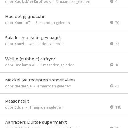
door
KooktMetKnoflook
-
3 maanden geleden
4
Hoe eet jij gnocchi
door
KamilleT
-
5 maanden geleden
70
Salade-inspiratie gevraagd!
door
Kanzi
-
4 maanden geleden
33
Welke (dubbele) airfryer
door
Bedlamp76
-
3 maanden geleden
10
Makkelijke recepten zonder vlees
door
diedietje
-
4 maanden geleden
42
Paasontbijt
door
Edda
-
4 maanden geleden
118
Aanraders Duitse supermarkt