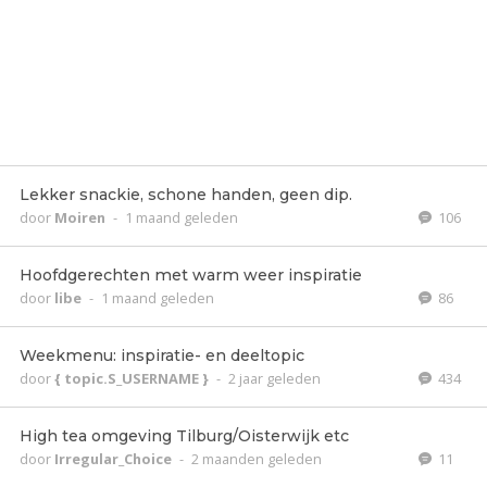
Lekker snackie, schone handen, geen dip.
door
Moiren
-
1 maand geleden
106
Hoofdgerechten met warm weer inspiratie
door
libe
-
1 maand geleden
86
Weekmenu: inspiratie- en deeltopic
door
{ topic.S_USERNAME }
-
2 jaar geleden
434
High tea omgeving Tilburg/Oisterwijk etc
door
Irregular_Choice
-
2 maanden geleden
11