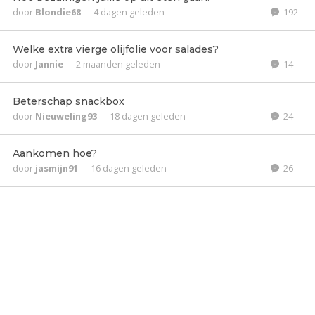
door
Blondie68
-
4 dagen geleden
192
Welke extra vierge olijfolie voor salades?
door
Jannie
-
2 maanden geleden
14
Beterschap snackbox
door
Nieuweling93
-
18 dagen geleden
24
Aankomen hoe?
door
jasmijn91
-
16 dagen geleden
26