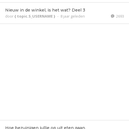
Nieuw in de winkel, is het wat? Deel 3
door
{ topic.S_USERNAME }
-
8 jaar geleden
2693
Hoe bezuinigen jullie op uit eten gaan.