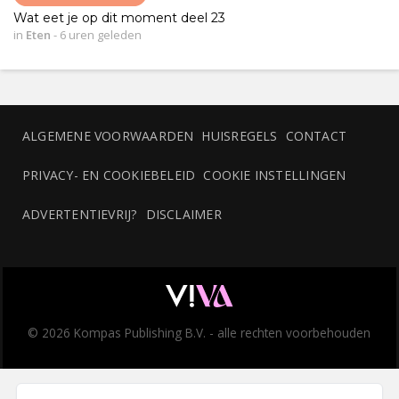
Wat eet je op dit moment deel 23
in
Eten
-
6 uren geleden
ALGEMENE VOORWAARDEN
HUISREGELS
CONTACT
PRIVACY- EN COOKIEBELEID
COOKIE INSTELLINGEN
ADVERTENTIEVRIJ?
DISCLAIMER
© 2026 Kompas Publishing B.V. - alle rechten voorbehouden