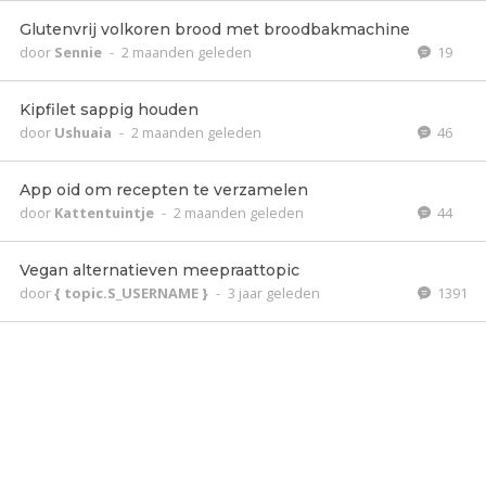
Glutenvrij volkoren brood met broodbakmachine
door
Sennie
-
2 maanden geleden
19
Kipfilet sappig houden
door
Ushuaia
-
2 maanden geleden
46
App oid om recepten te verzamelen
door
Kattentuintje
-
2 maanden geleden
44
Vegan alternatieven meepraattopic
door
{ topic.S_USERNAME }
-
3 jaar geleden
1391