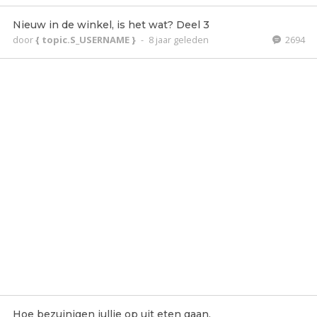
Nieuw in de winkel, is het wat? Deel 3
door
{ topic.S_USERNAME }
-
8 jaar geleden
2694
Hoe bezuinigen jullie op uit eten gaan.