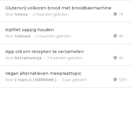
Glutenvrij volkoren brood met broodbakmachine
door
Sennie
-
2 maanden geleden
19
Kipfilet sappig houden
door
Ushuaia
-
2 maanden geleden
46
App oid om recepten te verzamelen
door
Kattentuintje
-
3 maanden geleden
44
Vegan alternatieven meepraattopic
door
{ topic.S_USERNAME }
-
3 jaar geleden
1391