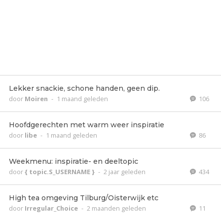
Lekker snackie, schone handen, geen dip.
door
Moiren
-
1 maand geleden
106
Hoofdgerechten met warm weer inspiratie
door
libe
-
1 maand geleden
86
Weekmenu: inspiratie- en deeltopic
door
{ topic.S_USERNAME }
-
2 jaar geleden
434
High tea omgeving Tilburg/Oisterwijk etc
door
Irregular_Choice
-
2 maanden geleden
11