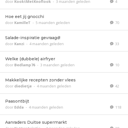
door
KooktMetKnoflook
-
3 maanden geleden
4
Hoe eet jij gnocchi
door
KamilleT
-
5 maanden geleden
70
Salade-inspiratie gevraagd!
door
Kanzi
-
4 maanden geleden
33
Welke (dubbele) airfryer
door
Bedlamp76
-
3 maanden geleden
10
Makkelijke recepten zonder vlees
door
diedietje
-
4 maanden geleden
42
Paasontbijt
door
Edda
-
4 maanden geleden
118
Aanraders Duitse supermarkt