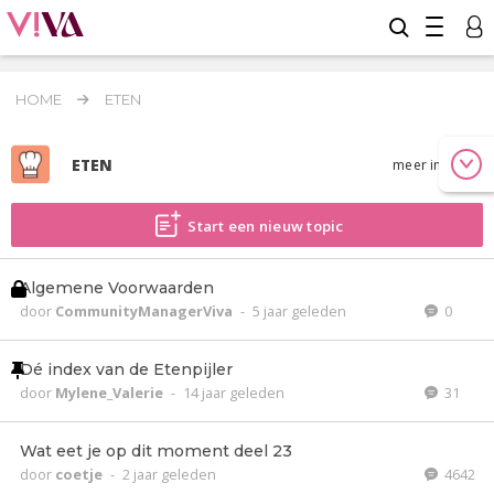
HOME
ETEN
ETEN
meer info
Start een nieuw topic
Algemene Voorwaarden
door
CommunityManagerViva
-
5 jaar geleden
0
Dé index van de Etenpijler
door
Mylene_Valerie
-
14 jaar geleden
31
Wat eet je op dit moment deel 23
door
coetje
-
2 jaar geleden
4642