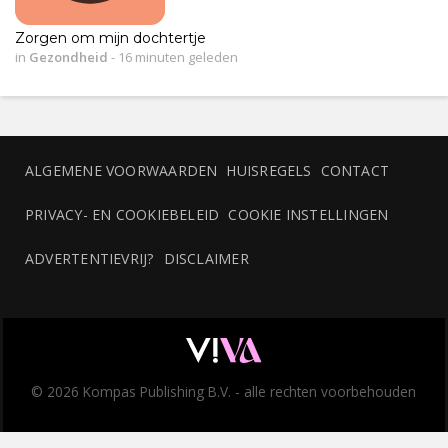
Zorgen om mijn dochtertje
in
Gezondheid
-
16 minuten geleden
ALGEMENE VOORWAARDEN
HUISREGELS
CONTACT
PRIVACY- EN COOKIEBELEID
COOKIE INSTELLINGEN
ADVERTENTIEVRIJ?
DISCLAIMER
© 2026 Kompas Publishing B.V. - alle rechten voorbehouden