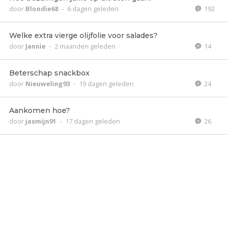
door
Blondie68
-
6 dagen geleden
192
Welke extra vierge olijfolie voor salades?
door
Jannie
-
2 maanden geleden
14
Beterschap snackbox
door
Nieuweling93
-
19 dagen geleden
24
Aankomen hoe?
door
jasmijn91
-
17 dagen geleden
26