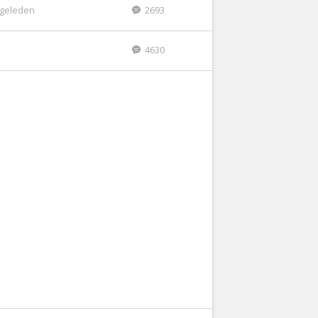
r geleden
2693
4630