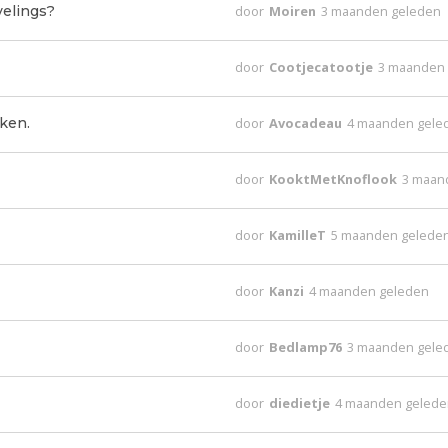
velings?
door
Moiren
3 maanden geleden
door
Cootjecatootje
3 maanden
ken.
door
Avocadeau
4 maanden gele
door
KooktMetKnoflook
3 maan
door
KamilleT
5 maanden gelede
door
Kanzi
4 maanden geleden
door
Bedlamp76
3 maanden gele
door
diedietje
4 maanden geled