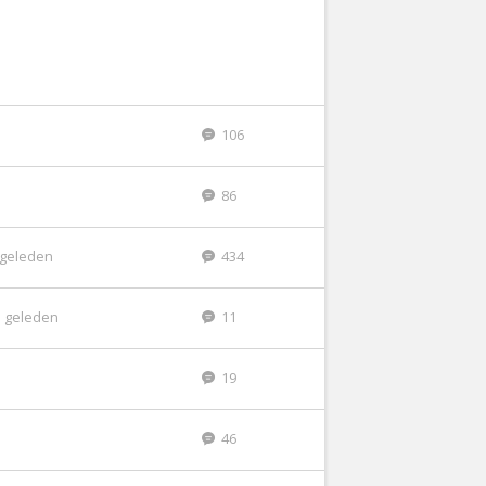
106
86
r geleden
434
 geleden
11
19
46