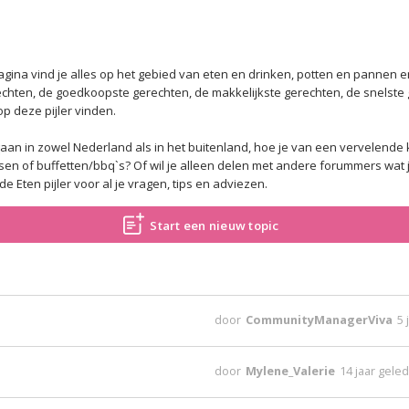
agina vind je alles op het gebied van eten en drinken, potten en pannen 
rechten, de goedkoopste gerechten, de makkelijkste gerechten, de snelst
op deze pijler vinden.
t gaan in zowel Nederland als in het buitenland, hoe je van een vervelende
n of buffetten/bbq`s? Of wil je alleen delen met andere forummers wat je
e Eten pijler voor al je vragen, tips en adviezen.
Start een nieuw topic
door
CommunityManagerViva
5 
door
Mylene_Valerie
14 jaar gele