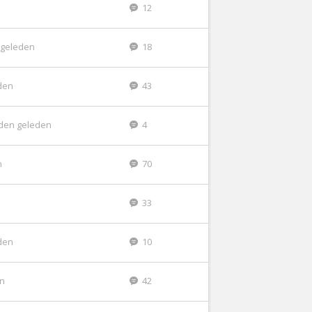
12
 geleden
18
den
43
den geleden
4
n
70
33
den
10
en
42