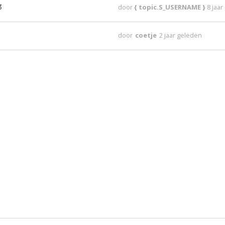
3
door
{ topic.S_USERNAME }
8 jaa
door
coetje
2 jaar geleden