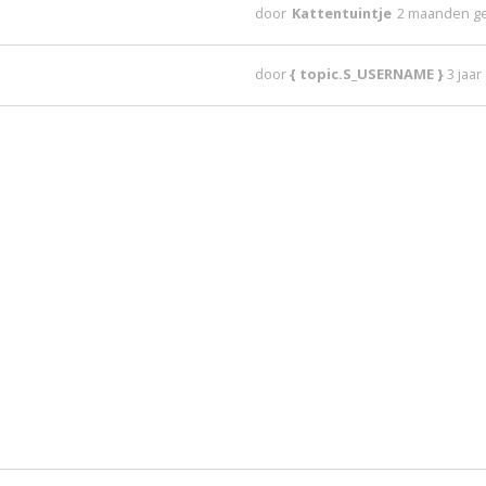
door
Kattentuintje
2 maanden g
door
{ topic.S_USERNAME }
3 jaa