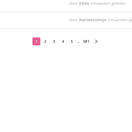
door
Edda
4 maanden geleden
door
Kattentuintje
4 maanden g
1
2
3
4
5
...
581