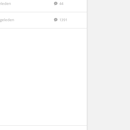
eleden
44
r geleden
1391