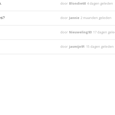
.
door
Blondie68
4 dagen geleden
es?
door
Jannie
2 maanden geleden
door
Nieuweling93
17 dagen gel
door
jasmijn91
15 dagen geleden