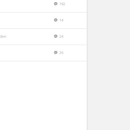
192
14
eden
24
26