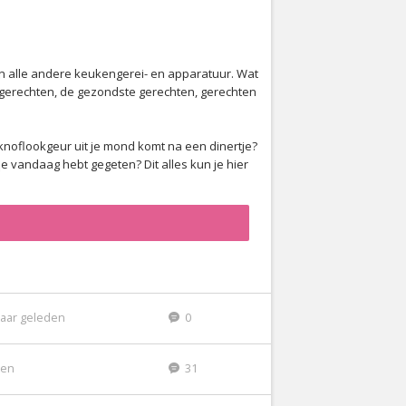
en alle andere keukengerei- en apparatuur. Wat
e gerechten, de gezondste gerechten, gerechten
 knoflookgeur uit je mond komt na een dinertje?
 vandaag hebt gegeten? Dit alles kun je hier
jaar geleden
0
den
31