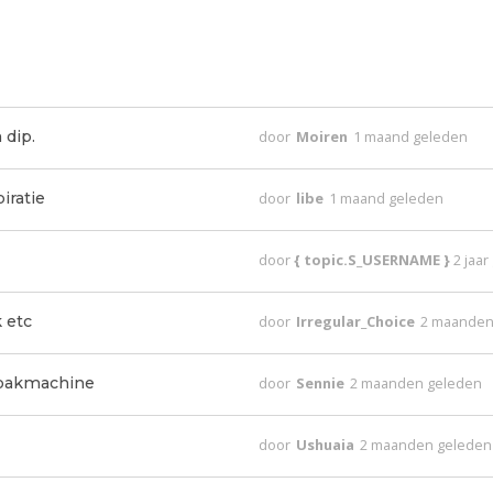
 dip.
door
Moiren
1 maand geleden
iratie
door
libe
1 maand geleden
door
{ topic.S_USERNAME }
2 jaa
 etc
door
Irregular_Choice
2 maanden
dbakmachine
door
Sennie
2 maanden geleden
door
Ushuaia
2 maanden geleden