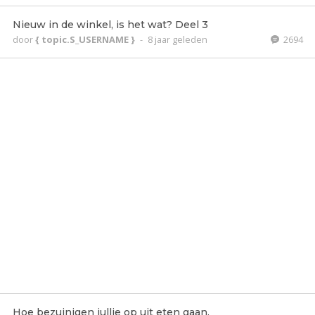
Nieuw in de winkel, is het wat? Deel 3
door
{ topic.S_USERNAME }
-
8 jaar geleden
2694
Hoe bezuinigen jullie op uit eten gaan.