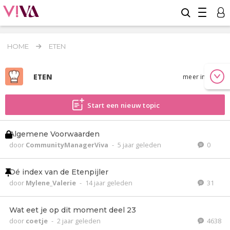
HOME
ETEN
ETEN
meer info
Start een nieuw topic
Algemene Voorwaarden
door
CommunityManagerViva
-
5 jaar geleden
0
Dé index van de Etenpijler
door
Mylene_Valerie
-
14 jaar geleden
31
Wat eet je op dit moment deel 23
door
coetje
-
2 jaar geleden
4638