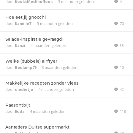
door
KooktMetKnoflook
-
3 maanden geleden
4
Hoe eet jij gnocchi
door
KamilleT
-
5 maanden geleden
70
Salade-inspiratie gevraagd!
door
Kanzi
-
4 maanden geleden
33
Welke (dubbele) airfryer
door
Bedlamp76
-
3 maanden geleden
10
Makkelijke recepten zonder vlees
door
diedietje
-
4 maanden geleden
42
Paasontbijt
door
Edda
-
4 maanden geleden
118
Aanraders Duitse supermarkt