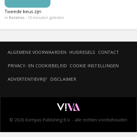
Tweede keus zijn
in
Relaties
-
10 minuten geleden
ALGEMENE VOORWAARDEN
HUISREGELS
CONTACT
PRIVACY- EN COOKIEBELEID
COOKIE INSTELLINGEN
ADVERTENTIEVRIJ?
DISCLAIMER
© 2026 Kompas Publishing B.V. - alle rechten voorbehouden