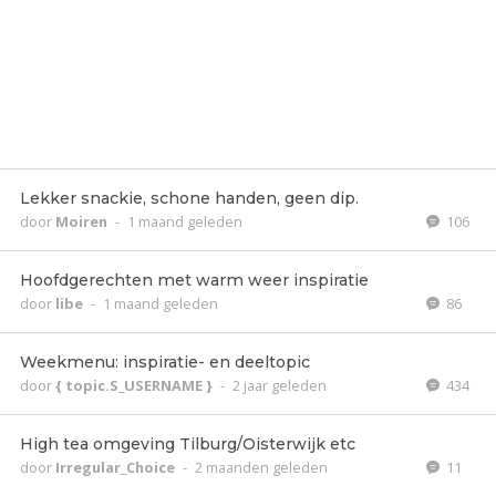
Lekker snackie, schone handen, geen dip.
door
Moiren
-
1 maand geleden
106
Hoofdgerechten met warm weer inspiratie
door
libe
-
1 maand geleden
86
Weekmenu: inspiratie- en deeltopic
door
{ topic.S_USERNAME }
-
2 jaar geleden
434
High tea omgeving Tilburg/Oisterwijk etc
door
Irregular_Choice
-
2 maanden geleden
11