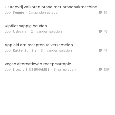
Glutenvrij volkoren brood met broodbakmachine
door
Sennie
-
2 maanden geleden
19
Kipfilet sappig houden
door
Ushuaia
-
2 maanden geleden
46
App oid om recepten te verzamelen
door
Kattentuintje
-
3 maanden geleden
44
Vegan alternatieven meepraattopic
door
{ topic.S_USERNAME }
-
3 jaar geleden
1391