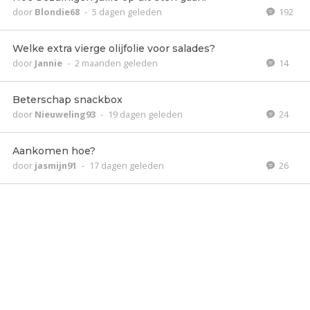
door
Blondie68
-
5 dagen geleden
192
Welke extra vierge olijfolie voor salades?
door
Jannie
-
2 maanden geleden
14
Beterschap snackbox
door
Nieuweling93
-
19 dagen geleden
24
Aankomen hoe?
door
jasmijn91
-
17 dagen geleden
26