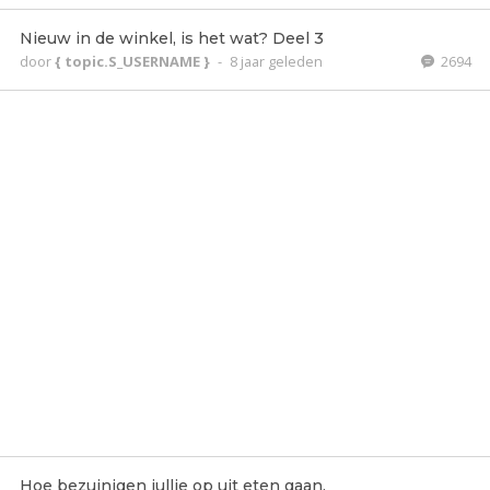
Nieuw in de winkel, is het wat? Deel 3
door
{ topic.S_USERNAME }
-
8 jaar geleden
2694
Hoe bezuinigen jullie op uit eten gaan.