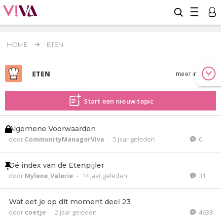
HOME
ETEN
ETEN
meer info
Start een nieuw topic
Algemene Voorwaarden
door
CommunityManagerViva
-
5 jaar geleden
0
Dé index van de Etenpijler
door
Mylene_Valerie
-
14 jaar geleden
31
Wat eet je op dit moment deel 23
door
coetje
-
2 jaar geleden
4638