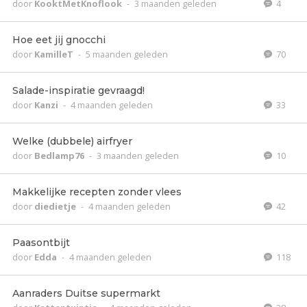
door
KooktMetKnoflook
-
3 maanden geleden
4
Hoe eet jij gnocchi
door
KamilleT
-
5 maanden geleden
70
Salade-inspiratie gevraagd!
door
Kanzi
-
4 maanden geleden
33
Welke (dubbele) airfryer
door
Bedlamp76
-
3 maanden geleden
10
Makkelijke recepten zonder vlees
door
diedietje
-
4 maanden geleden
42
Paasontbijt
door
Edda
-
4 maanden geleden
118
Aanraders Duitse supermarkt