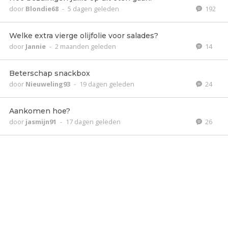
door
Blondie68
-
5 dagen geleden
192
Welke extra vierge olijfolie voor salades?
door
Jannie
-
2 maanden geleden
14
Beterschap snackbox
door
Nieuweling93
-
19 dagen geleden
24
Aankomen hoe?
door
jasmijn91
-
17 dagen geleden
26