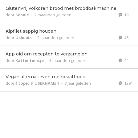
Glutenvrij volkoren brood met broodbakmachine
door
Sennie
-
2 maanden geleden
19
Kipfilet sappig houden
door
Ushuaia
-
2 maanden geleden
46
App oid om recepten te verzamelen
door
Kattentuintje
-
3 maanden geleden
44
Vegan alternatieven meepraattopic
door
{ topic.S_USERNAME }
-
3 jaar geleden
1391