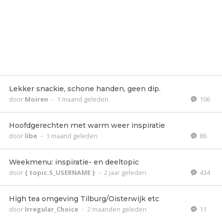
Lekker snackie, schone handen, geen dip.
door
Moiren
-
1 maand geleden
106
Hoofdgerechten met warm weer inspiratie
door
libe
-
1 maand geleden
86
Weekmenu: inspiratie- en deeltopic
door
{ topic.S_USERNAME }
-
2 jaar geleden
434
High tea omgeving Tilburg/Oisterwijk etc
door
Irregular_Choice
-
2 maanden geleden
11