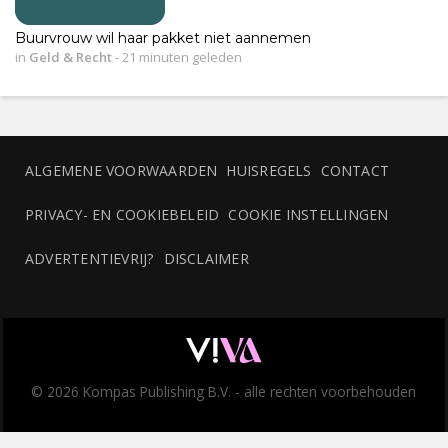
Buurvrouw wil haar pakket niet aannemen
in
Geld & Recht
-
21 minuten geleden
ALGEMENE VOORWAARDEN
HUISREGELS
CONTACT
PRIVACY- EN COOKIEBELEID
COOKIE INSTELLINGEN
ADVERTENTIEVRIJ?
DISCLAIMER
© 2026 Kompas Publishing B.V. - alle rechten voorbehouden