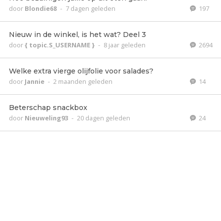
door
Blondie68
-
7 dagen geleden
197
Nieuw in de winkel, is het wat? Deel 3
door
{ topic.S_USERNAME }
-
8 jaar geleden
2694
Welke extra vierge olijfolie voor salades?
door
Jannie
-
2 maanden geleden
14
Beterschap snackbox
door
Nieuweling93
-
20 dagen geleden
24