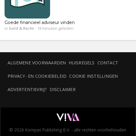
Goede financieel adviseur vinden
in
Geld & Recht
-
18 minuten geleden
ALGEMENE VOORWAARDEN
HUISREGELS
CONTACT
PRIVACY- EN COOKIEBELEID
COOKIE INSTELLINGEN
ADVERTENTIEVRIJ?
DISCLAIMER
© 2026 Kompas Publishing B.V. - alle rechten voorbehouden