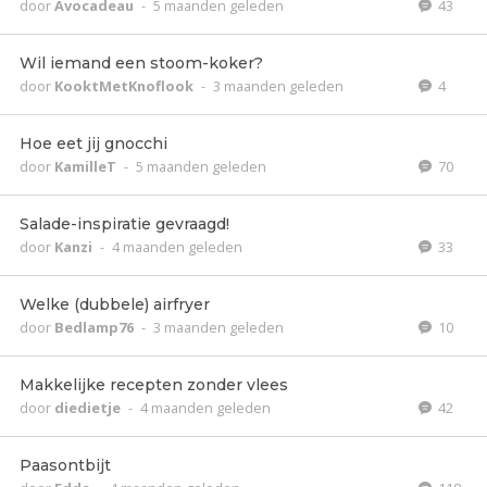
door
Avocadeau
-
5 maanden geleden
43
Wil iemand een stoom-koker?
door
KooktMetKnoflook
-
3 maanden geleden
4
Hoe eet jij gnocchi
door
KamilleT
-
5 maanden geleden
70
Salade-inspiratie gevraagd!
door
Kanzi
-
4 maanden geleden
33
Welke (dubbele) airfryer
door
Bedlamp76
-
3 maanden geleden
10
Makkelijke recepten zonder vlees
door
diedietje
-
4 maanden geleden
42
Paasontbijt