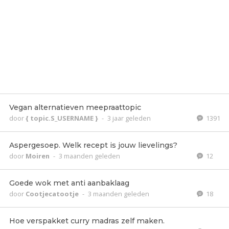
Vegan alternatieven meepraattopic
door
{ topic.S_USERNAME }
-
3 jaar geleden
1391
Aspergesoep. Welk recept is jouw lievelings?
door
Moiren
-
3 maanden geleden
12
Goede wok met anti aanbaklaag
door
Cootjecatootje
-
3 maanden geleden
18
Hoe verspakket curry madras zelf maken.