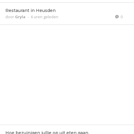
Restaurant in Heusden
door
Gryla
-
6 uren geleden
0
Hoe bezuinigen jullie op uit eten gaan.