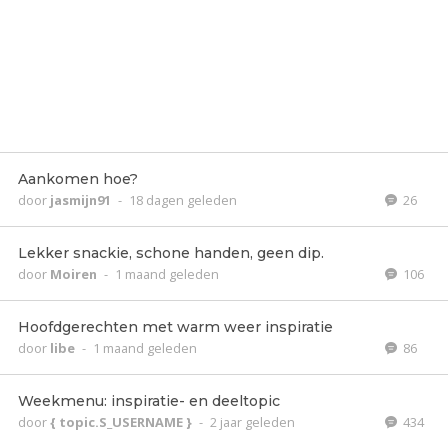
Aankomen hoe?
door
jasmijn91
-
18 dagen geleden
26
Lekker snackie, schone handen, geen dip.
door
Moiren
-
1 maand geleden
106
Hoofdgerechten met warm weer inspiratie
door
libe
-
1 maand geleden
86
Weekmenu: inspiratie- en deeltopic
door
{ topic.S_USERNAME }
-
2 jaar geleden
434