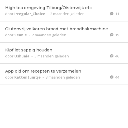
High tea omgeving Tilburg/Oisterwijk etc
door
Irregular_Choice
-
2 maanden geleden
11
Glutenvrij volkoren brood met broodbakmachine
door
Sennie
-
2 maanden geleden
19
Kipfilet sappig houden
door
Ushuaia
-
3 maanden geleden
46
App oid om recepten te verzamelen
door
Kattentuintje
-
3 maanden geleden
44