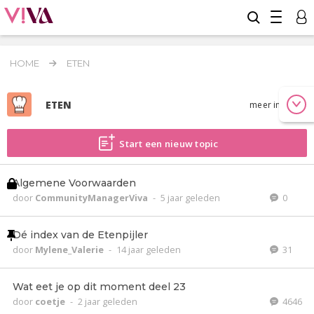
HOME
ETEN
ETEN
meer info
Start een nieuw topic
Algemene Voorwaarden
door
CommunityManagerViva
-
5 jaar geleden
0
Dé index van de Etenpijler
door
Mylene_Valerie
-
14 jaar geleden
31
Wat eet je op dit moment deel 23
door
coetje
-
2 jaar geleden
4646