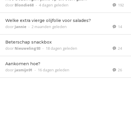
door
Blondie68
-
4 dagen geleden
192
Welke extra vierge olijfolie voor salades?
door
Jannie
-
2 maanden geleden
14
Beterschap snackbox
door
Nieuweling93
-
18 dagen geleden
24
Aankomen hoe?
door
jasmijn91
-
16 dagen geleden
26