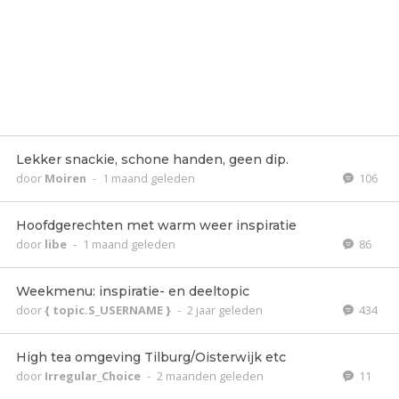
Lekker snackie, schone handen, geen dip.
door
Moiren
-
1 maand geleden
106
Hoofdgerechten met warm weer inspiratie
door
libe
-
1 maand geleden
86
Weekmenu: inspiratie- en deeltopic
door
{ topic.S_USERNAME }
-
2 jaar geleden
434
High tea omgeving Tilburg/Oisterwijk etc
door
Irregular_Choice
-
2 maanden geleden
11