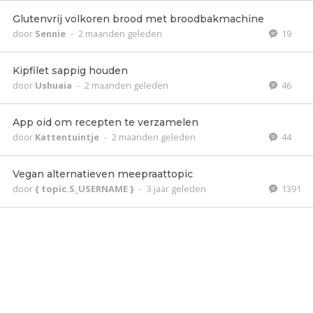
Glutenvrij volkoren brood met broodbakmachine
door
Sennie
-
2 maanden geleden
19
Kipfilet sappig houden
door
Ushuaia
-
2 maanden geleden
46
App oid om recepten te verzamelen
door
Kattentuintje
-
2 maanden geleden
44
Vegan alternatieven meepraattopic
door
{ topic.S_USERNAME }
-
3 jaar geleden
1391