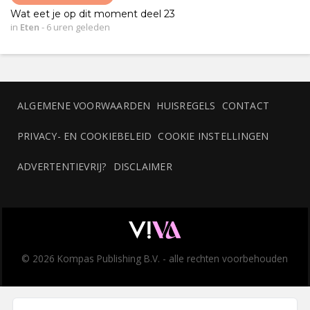
Wat eet je op dit moment deel 23
in
Eten
-
6 uren geleden
ALGEMENE VOORWAARDEN
HUISREGELS
CONTACT
PRIVACY- EN COOKIEBELEID
COOKIE INSTELLINGEN
ADVERTENTIEVRIJ?
DISCLAIMER
© 2026 Kompas Publishing B.V. - alle rechten voorbehouden