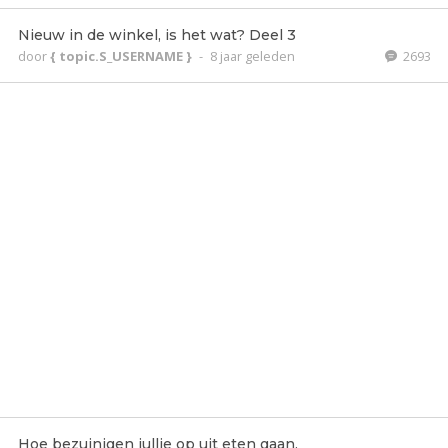
Nieuw in de winkel, is het wat? Deel 3
door
{ topic.S_USERNAME }
-
8 jaar geleden
2693
Hoe bezuinigen jullie op uit eten gaan.