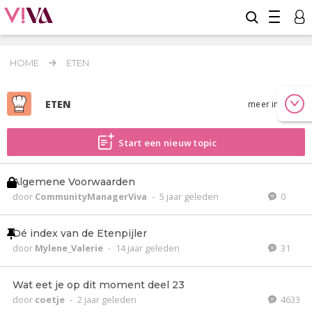
HOME
ETEN
ETEN
meer info
Start een nieuw topic
Algemene Voorwaarden
door
CommunityManagerViva
-
5 jaar geleden
0
Dé index van de Etenpijler
door
Mylene_Valerie
-
14 jaar geleden
31
Wat eet je op dit moment deel 23
door
coetje
-
2 jaar geleden
4633