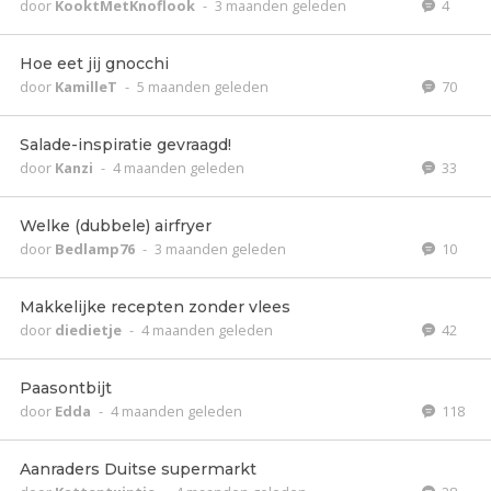
door
KooktMetKnoflook
-
3 maanden geleden
4
Hoe eet jij gnocchi
door
KamilleT
-
5 maanden geleden
70
Salade-inspiratie gevraagd!
door
Kanzi
-
4 maanden geleden
33
Welke (dubbele) airfryer
door
Bedlamp76
-
3 maanden geleden
10
Makkelijke recepten zonder vlees
door
diedietje
-
4 maanden geleden
42
Paasontbijt
door
Edda
-
4 maanden geleden
118
Aanraders Duitse supermarkt