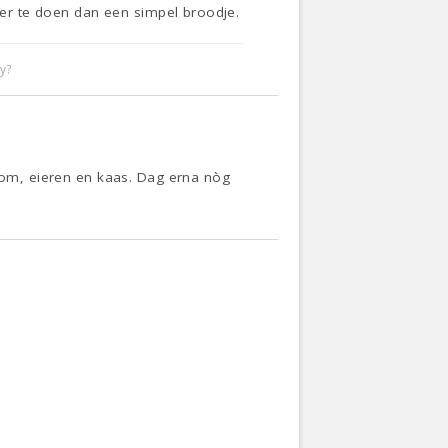
meer te doen dan een simpel broodje.
y?
room, eieren en kaas. Dag erna nòg