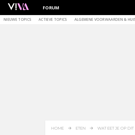
FORUM
NIEUWE TOPICS
ACTIEVE TOPICS
ALGEMENE VOORWAARDEN & HUI
HOME
ETEN
WAT EET JE OP DI