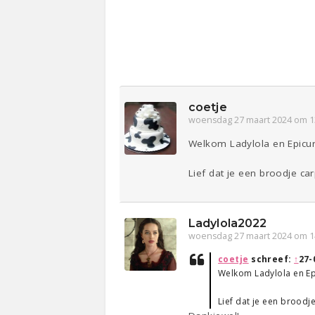
coetje
woensdag 27 maart 2024 om 1
Welkom Ladylola en Epicu
Lief dat je een broodje car
Ladylola2022
woensdag 27 maart 2024 om 1
coetje
schreef:
↑
27-
Welkom Ladylola en Ep
Lief dat je een broodj