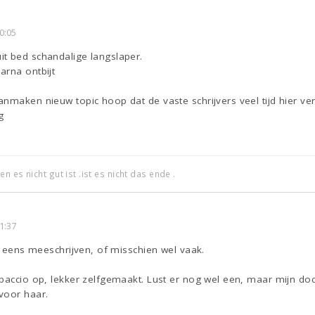
0:05
t bed schandalige langslaper.
arna ontbijt
anmaken nieuw topic hoop dat de vaste schrijvers veel tijd hier v
g
 es nicht gut ist .ist es nicht das ende .
1:37
oe eens meeschrijven, of misschien wel vaak.
paccio op, lekker zelfgemaakt. Lust er nog wel een, maar mijn doc
voor haar.