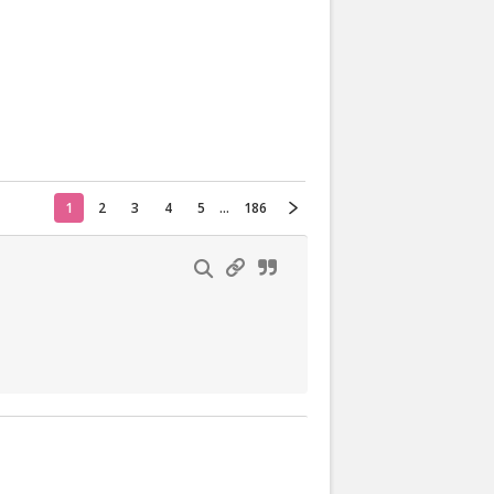
Actueel
Oekraïne
Thuis
Klussen
1
2
3
4
5
...
186
Lezen