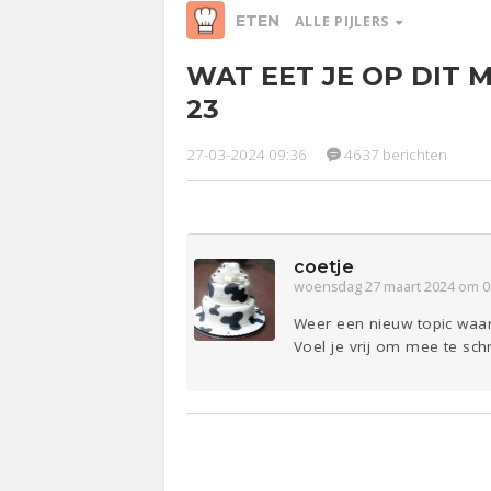
ETEN
ALLE PIJLERS
WAT EET JE OP DIT
Relaties
Werk &
Ge
23
Studie
Entertainment
Lijf & Lijn
27-03-2024 09:36
4637 berichten
Sport
Contact
coetje
woensdag 27 maart 2024 om 0
Weer een nieuw topic waar 
Voel je vrij om mee te schr