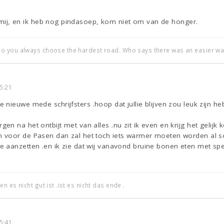
or mij, en ik heb nog pindasoep, kom niet om van de honger.
o you always choose the hardest road. Who says there was an easier wa
5:21
nieuwe mede schrijfsters .hoop dat jullie blijven zou leuk zijn h
n na het ontbijt met van alles .nu zit ik even en krijg het gelijk k
voor de Pasen dan zal het toch iets warmer moeten worden al schi
 aanzetten .en ik zie dat wij vanavond bruine bonen eten met spek
 es nicht gut ist .ist es nicht das ende .
5:41