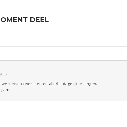
 MOMENT DEEL
ld & Recht
Reizen
Seks
Gezondheid
Coronavirus
Overig
COVID-19
Kinderen
Digi
Mode &
Zwanger
Psyche
Beauty
Eten
Viva zoekt
Aangeboden
Gevraagd
Horen
Doen
Zien
9:36
we kletsen over eten en allerlei dagelijkse dingen.
ijven.