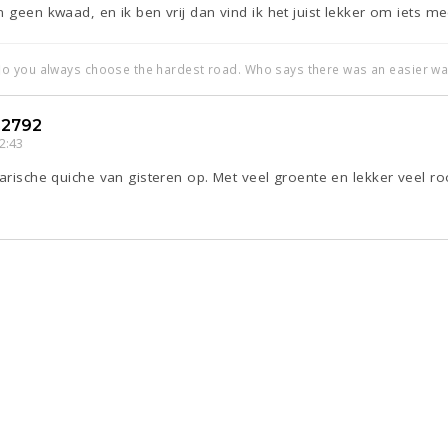
n geen kwaad, en ik ben vrij dan vind ik het juist lekker om iets 
o you always choose the hardest road. Who says there was an easier wa
2792
2:43
tarische quiche van gisteren op. Met veel groente en lekker veel 