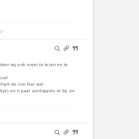
y?
ebben wij ook meer te lezen en te
oud .
jnt de zon hier wel .
jes en n paar aardappels er bij .en