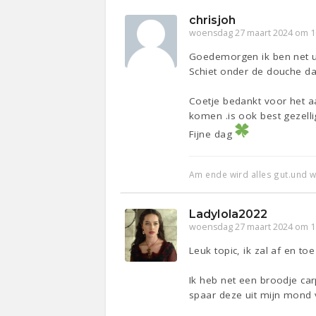
chrisjoh
woensdag 27 maart 2024 om 1
Goedemorgen ik ben net ui
Schiet onder de douche da
Coetje bedankt voor het a
komen .is ook best gezelli
Fijne dag
Am ende wird alles gut.und wen
Ladylola2022
woensdag 27 maart 2024 om 1
Leuk topic, ik zal af en t
Ik heb net een broodje car
spaar deze uit mijn mond 