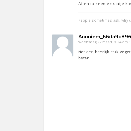
Af en toe een extraatje ka
People sometimes ask, why d
Anoniem_66da9c896
woensdag 27 maart 2024 om 1
Net een heerlijk stuk vege
beter.