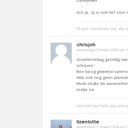
Dankjewel!
Ach ja, zij is ook lief vo
People sometimes ask, why d
chrisjoh
woensdag 27 maart 2024 om 1
Goedemiddag gezellig twee 
schrijven ‘
Ben bezig geweest vanmorge
Heb ook nog geen plannen 
Moet straks de wasmachine
toetje na.
Am ende wird alles gut.und wen
lizenlotte
woensdag 27 maart 2024 om 1