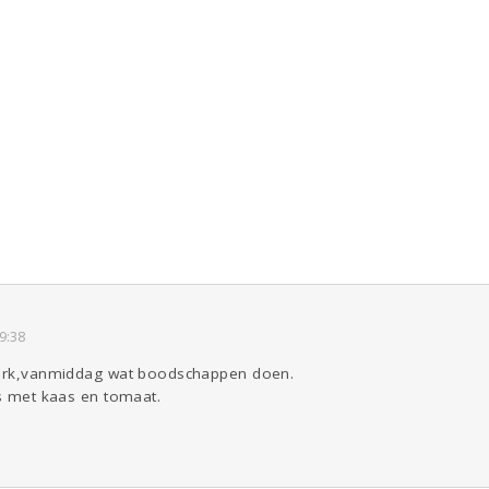
9:38
 werk,vanmiddag wat boodschappen doen.
rs met kaas en tomaat.