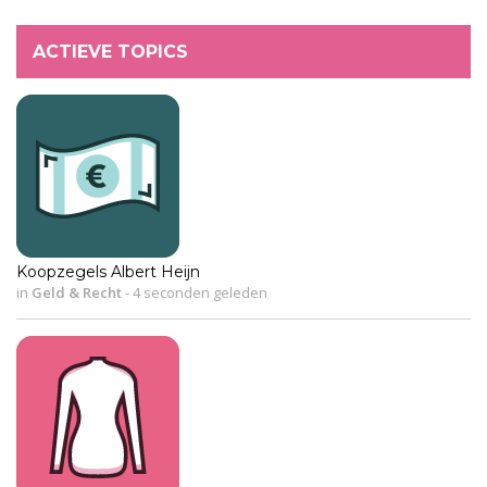
ACTIEVE TOPICS
Koopzegels Albert Heijn
in
Geld & Recht
-
4 seconden geleden