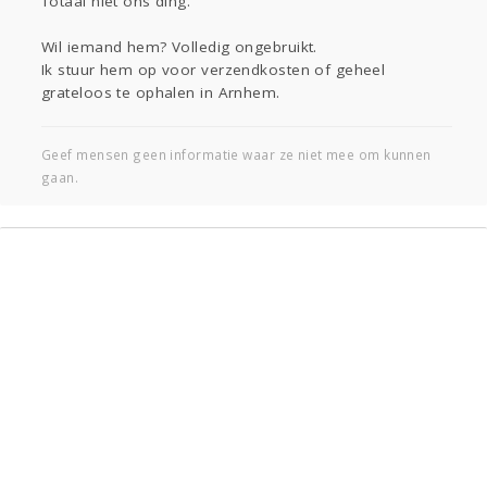
Totaal niet ons ding.
Entertainment
Lijf & Lijn
Wil iemand hem? Volledig ongebruikt.
Kinderen
Digi
Mode & Beauty
Ik stuur hem op voor verzendkosten of geheel
grateloos te ophalen in Arnhem.
Eten
Zwanger
Psyche
Klussen
Geef mensen geen informatie waar ze niet mee om kunnen
gaan.
Thuis
Sport
Contact
Viva zoekt
Aangeboden
Gevraagd
Horen
Doen
Zien
Lezen