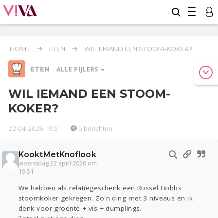
HOME
ETEN
WIL IEMAND EEN STOOM-KOKER?
ETEN
ALLE PIJLERS
WIL IEMAND EEN STOOM-
KOKER?
Werk & Studie
Reizen
22-04-2026 19:51
5 berichten
Relaties
Geld & Recht
KooktMetKnoflook
Seks
Coronavirus
COVID-19
woensdag 22 april 2026 om
19:51
Gezondheid
Overig
We hebben als relatiegeschenk een Russel Hobbs
Actueel
Oekraïne
stoomkoker gekregen. Zo'n ding met 3 niveaus en ik
denk voor groente + vis + dumplings.