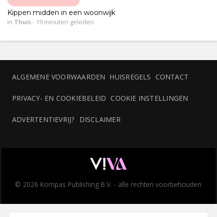
Kippen midden in een woonwijk
in
Thuis
-
19 minuten geleden
ALGEMENE VOORWAARDEN
HUISREGELS
CONTACT
PRIVACY- EN COOKIEBELEID
COOKIE INSTELLINGEN
ADVERTENTIEVRIJ?
DISCLAIMER
© 2026 Kompas Publishing B.V. - alle rechten voorbehouden