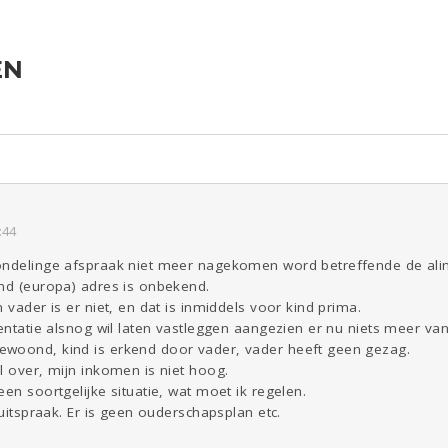
EN
Reizen
Seks
Gezondheid
Coronavirus
Overig
COVID-19
ld & Recht
Kinderen
Digi
Eten
Mode &
Zwanger
Psyche
Beauty
Viva zoekt
Aangeboden
Gevraagd
Horen
Doen
Zien
:44
ondelinge afspraak niet meer nagekomen word betreffende de alime
and (europa) adres is onbekend.
 vader is er niet, en dat is inmiddels voor kind prima.
mentatie alsnog wil laten vastleggen aangezien er nu niets meer va
woond, kind is erkend door vader, vader heeft geen gezag.
l over, mijn inkomen is niet hoog.
en soortgelijke situatie, wat moet ik regelen.
 uitspraak. Er is geen ouderschapsplan etc.