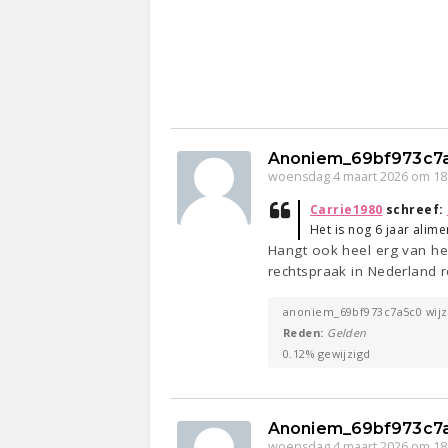
Anoniem_69bf973c7
woensdag 4 maart 2026 om 18
Carrie1980
schreef:
Het is nog 6 jaar alime
Hangt ook heel erg van het
rechtspraak in Nederland r
anoniem_69bf973c7a5c0 wijzi
Reden:
Gelden
0.12% gewijzigd
Anoniem_69bf973c7
woensdag 4 maart 2026 om 18