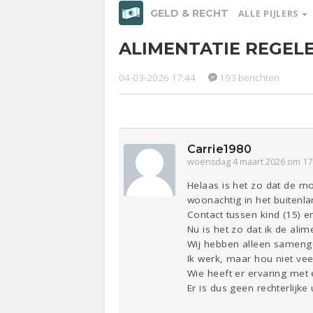
GELD & RECHT
ALLE PIJLERS
ALIMENTATIE REGEL
Relaties
Werk &
Studie
04-03-2026 17:44
193 berichten
Ge
Entertainment
Lijf & Lijn
Sport
Contact
Carrie1980
woensdag 4 maart 2026 om 17
Helaas is het zo dat de m
woonachtig in het buitenl
Contact tussen kind (15) en
Nu is het zo dat ik de ali
Wij hebben alleen samenge
Ik werk, maar hou niet vee
Wie heeft er ervaring met e
Er is dus geen rechterlijke