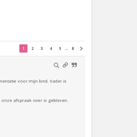
Actueel
Oekraïne
1
2
3
4
5
...
8
Thuis
Klussen
Lezen
ntatie voor mijn kind. Vader is
n onze afspraak over is gebleven.