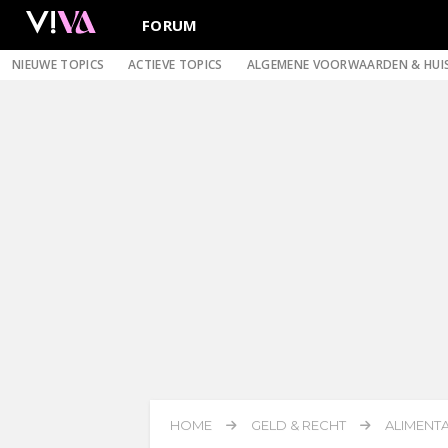
FORUM
NIEUWE TOPICS
ACTIEVE TOPICS
ALGEMENE VOORWAARDEN & HUI
HOME
GELD & RECHT
ALIMENTA