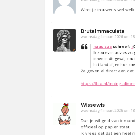
Weet je trouwens wel welk l
BrutaImmaculata
woensdag 4 maart 2026 om 18
nausicaa
schreef:
↑
Ik zou even advies vrag
innen in dit geval, zou
het land af, en hoe ‘on
Ze geven al direct aan dat 
https://lbio.nl/inning-alimen
Wissewis
woensdag 4 maart 2026 om 18
Dus je wil geld van ieman
officieel op papier staat.
Ik vrees dat dat een héél 