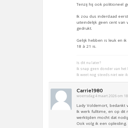
Tenzij hij ook politioneel 
Ik zou dus inderdaad eers
uiteindelijk geen cent van 
gedrukt.
Gelijk hebben is leuk en ik
18 à 21 is.
Is dit nu later?
Ik snap geen donder van het 
Ik weet nog steeds niet wie i
Carrie1980
woensdag 4 maart 2026 om 18
Lady Voldemort, bedankt vo
Ik werk fulltime, en op di
werktijden mocht dat nodig
Ook volg ik een opleiding.