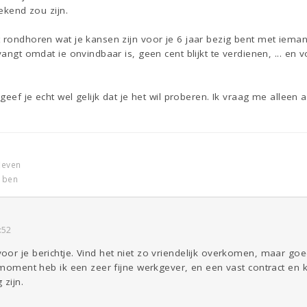
gekend zou zijn.
t rondhoren wat je kansen zijn voor je 6 jaar bezig bent met iem
vangt omdat ie onvindbaar is, geen cent blijkt te verdienen, ... en v
 geef je echt wel gelijk dat je het wil proberen. Ik vraag me alleen a
leven
k ben
:52
or je berichtje. Vind het niet zo vriendelijk overkomen, maar goed.
t moment heb ik een zeer fijne werkgever, en een vast contract en
 zijn.