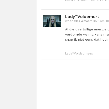
Lady*Voldemort
woensdag 4 maart 2026 om 18
Al die overtollige energie
verdomde weinig kans maakt
snap ik niet eens dat het 
Lady*Voldedinges