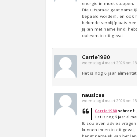
energie in moet stoppen.
Die uitspraak gaat namelij
bepaald worden), en ook he
bekende verblijfplaats heef
Jij (en met name kind) heb
oplevert in dit geval.
Carrie1980
woensdag 4 maart 2026 om 18
Het is nog 6 jaar alimenta
nausicaa
woensdag 4 maart 2026 om 18
Carrie1980
schreef:
Het is nog 6 jaar alime
Ik zou even advies vragen b
kunnen innen in dit geval,
hangt namelijk van het lan