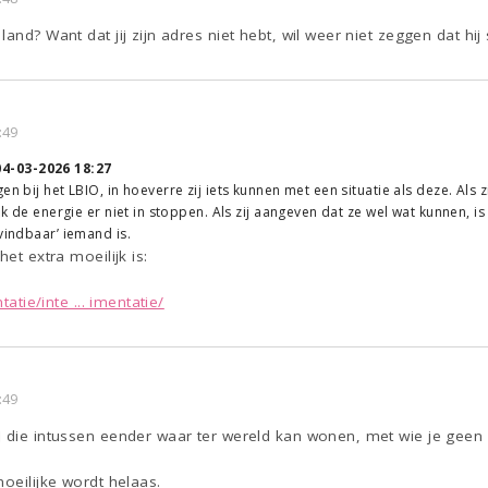
and? Want dat jij zijn adres niet hebt, wil weer niet zeggen dat hij 
:49
04-03-2026 18:27
en bij het LBIO, in hoeverre zij iets kunnen met een situatie als deze. Als
 ik de energie er niet in stoppen. Als zij aangeven dat ze wel wat kunnen, i
vindbaar’ iemand is.
het extra moeilijk is:
tatie/inte ... imentatie/
:49
d die intussen eender waar ter wereld kan wonen, met wie je geen
moeilijke wordt helaas.