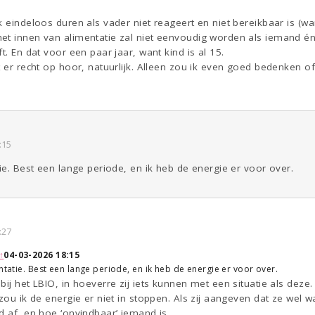
k eindeloos duren als vader niet reageert en niet bereikbaar is (wa
t innen van alimentatie zal niet eenvoudig worden als iemand én 
t. En dat voor een paar jaar, want kind is al 15.
t er recht op hoor, natuurlijk. Alleen zou ik even goed bedenken of
:15
tie. Best een lange periode, en ik heb de energie er voor over.
:27
↑
04-03-2026 18:15
ntatie. Best een lange periode, en ik heb de energie er voor over.
ij het LBIO, in hoeverre zij iets kunnen met een situatie als deze.
 zou ik de energie er niet in stoppen. Als zij aangeven dat ze wel w
d af, en hoe ‘onvindbaar’ iemand is.