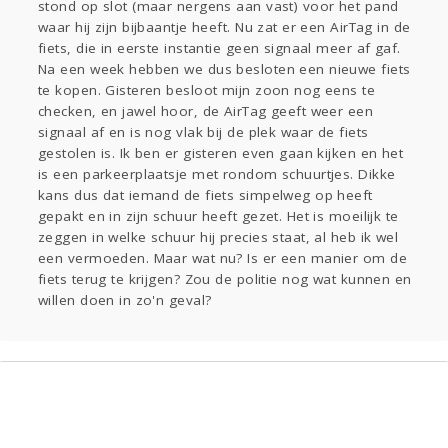
stond op slot (maar nergens aan vast) voor het pand
Sport
Contact
Viva zoekt
Aangeboden
waar hij zijn bijbaantje heeft. Nu zat er een AirTag in de
Gevraagd
Horen
Doen
Zien
fiets, die in eerste instantie geen signaal meer af gaf.
Lezen
Na een week hebben we dus besloten een nieuwe fiets
te kopen. Gisteren besloot mijn zoon nog eens te
checken, en jawel hoor, de AirTag geeft weer een
signaal af en is nog vlak bij de plek waar de fiets
gestolen is. Ik ben er gisteren even gaan kijken en het
is een parkeerplaatsje met rondom schuurtjes. Dikke
kans dus dat iemand de fiets simpelweg op heeft
gepakt en in zijn schuur heeft gezet. Het is moeilijk te
zeggen in welke schuur hij precies staat, al heb ik wel
een vermoeden. Maar wat nu? Is er een manier om de
fiets terug te krijgen? Zou de politie nog wat kunnen en
willen doen in zo'n geval?