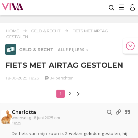
HOME
GELD & RECHT
FIETS MET AIRTAG
GESTOLEN
GELD & RECHT
ALLE PIJLERS
FIETS MET AIRTAG GESTOLEN
18-06-2025 18:25
34 berichten
Relaties
Werk & Studie
Reizen
1
2
Geld & Recht
Seks
Gezondheid
Coronavirus
Overig
COVID-19
Charlotta
Actueel
Oekraïne
Entertainment
Lijf & Lijn
woensdag 18 juni 2025 om
18:25
Kinderen
Digi
Eten
Mode & Beauty
Zwanger
Psyche
Thuis
Klussen
De fiets van mijn zoon is 2 weken geleden gestolen, hij