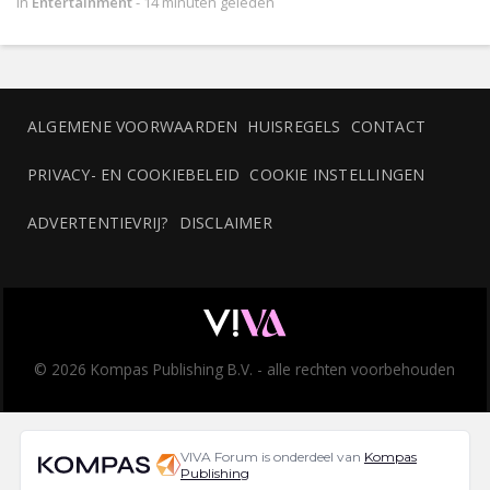
in
Entertainment
-
14 minuten geleden
ALGEMENE VOORWAARDEN
HUISREGELS
CONTACT
PRIVACY- EN COOKIEBELEID
COOKIE INSTELLINGEN
ADVERTENTIEVRIJ?
DISCLAIMER
© 2026 Kompas Publishing B.V. - alle rechten voorbehouden
VIVA Forum is onderdeel van
Kompas
Publishing