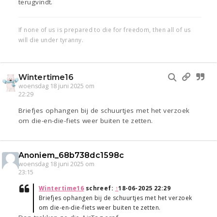
terugvindt.
If none of us is prepared to die for freedom, then all of us
will die under tyranny.
Wintertime16
woensdag 18 juni 2025 om
22:29
Briefjes ophangen bij de schuurtjes met het verzoek
om die-en-die-fiets weer buiten te zetten.
Anoniem_68b738dc1598c
woensdag 18 juni 2025 om
23:15
Wintertime16
schreef:
↑
18-06-2025 22:29
Briefjes ophangen bij de schuurtjes met het verzoek
om die-en-die-fiets weer buiten te zetten.