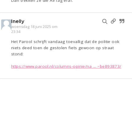
Dan trekken ze die AirTag eraf.
Inelly
woensdag 18 juni 2025 om
23:34
Het Parool schrijft vandaag toevallig dat de politie ook
niets deed toen de gestolen fiets gewoon op straat
stond:
https://www.parool.nl/columns-opinie/na ... ~be893873/