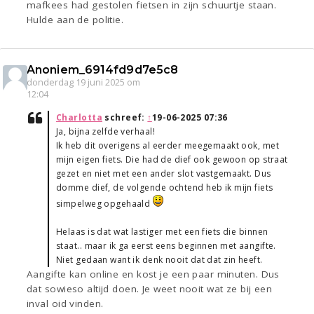
mafkees had gestolen fietsen in zijn schuurtje staan.
Hulde aan de politie.
Anoniem_6914fd9d7e5c8
donderdag 19 juni 2025 om
12:04
Charlotta
schreef:
↑
19-06-2025 07:36
Ja, bijna zelfde verhaal!
Ik heb dit overigens al eerder meegemaakt ook, met
mijn eigen fiets. Die had de dief ook gewoon op straat
gezet en niet met een ander slot vastgemaakt. Dus
domme dief, de volgende ochtend heb ik mijn fiets
simpelweg opgehaald
Helaas is dat wat lastiger met een fiets die binnen
staat.. maar ik ga eerst eens beginnen met aangifte.
Niet gedaan want ik denk nooit dat dat zin heeft.
Aangifte kan online en kost je een paar minuten. Dus
dat sowieso altijd doen. Je weet nooit wat ze bij een
inval oid vinden.