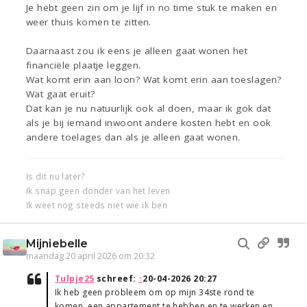
Je hebt geen zin om je lijf in no time stuk te maken en
weer thuis komen te zitten.
Daarnaast zou ik eens je alleen gaat wonen het
financiële plaatje leggen.
Wat komt erin aan loon? Wat komt erin aan toeslagen?
Wat gaat eruit?
Dat kan je nu natuurlijk ook al doen, maar ik gok dat
als je bij iemand inwoont andere kosten hebt en ook
andere toelages dan als je alleen gaat wonen.
Is dit nu later?
Ik snap geen donder van het leven
Ik weet nog steeds niet wie ik ben
Mijniebelle
maandag 20 april 2026 om 20:32
Tulpje25
schreef:
↑
20-04-2026 20:27
Ik heb geen probleem om op mijn 34ste rond te
komen, een appartement te hebben en te werken en