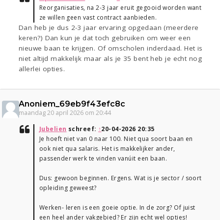
Reorganisaties, na 2-3 jaar eruit gegooid worden want
ze willen geen vast contract aanbieden.
Dan heb je dus 2-3 jaar ervaring opgedaan (meerdere
keren?) Dan kun je dat toch gebruiken om weer een
nieuwe baan te krijgen. Of omscholen inderdaad. Het is
niet altijd makkelijk maar als je 35 bent heb je echt nog
allerlei opties.
Anoniem_69eb9f43efc8c
maandag 20 april 2026 om 20:44
Jubelien
schreef:
↑
20-04-2026 20:35
Je hoeft niet van 0 naar 100. Niet qua soort baan en
ook niet qua salaris. Het is makkelijker ander,
passender werk te vinden vanúit een baan.
Dus: gewoon beginnen. Ergens. Wat is je sector / soort
opleiding geweest?
Werken- leren is een goeie optie. In de zorg? Of juist
een heel ander vakgebied? Er zijn echt wel opties!