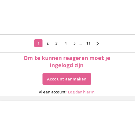
1
2
3
4
5
...
11
Om te kunnen reageren moet je
ingelogd zijn
Account aanmaken
Al een account?
Log dan hier in