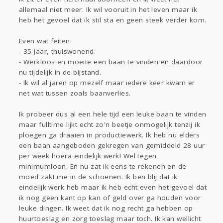
Sport
Contact
Viva zoekt
Aangeboden
allemaal niet meer. Ik wil vooruit in het leven maar ik
Gevraagd
Horen
Doen
Zien
heb het gevoel dat ik stil sta en geen steek verder kom.
Lezen
Even wat feiten:
- 35 jaar, thuiswonend.
- Werkloos en moeite een baan te vinden en daardoor
nu tijdelijk in de bijstand.
- Ik wil al jaren op mezelf maar iedere keer kwam er
net wat tussen zoals baanverlies.
Ik probeer dus al een hele tijd een leuke baan te vinden
maar fulltime lijkt echt zo'n beetje onmogelijk tenzij ik
ploegen ga draaien in productiewerk. Ik heb nu elders
een baan aangeboden gekregen van gemiddeld 28 uur
per week hoera eindelijk werk! Wel tegen
minimumloon. En nu zat ik eens te rekenen en de
moed zakt me in de schoenen. Ik ben blij dat ik
eindelijk werk heb maar ik heb echt even het gevoel dat
ik nog geen kant op kan of geld over ga houden voor
leuke dingen. Ik weet dat ik nog recht ga hebben op
huurtoeslag en zorg toeslag maar toch. Ik kan wellicht