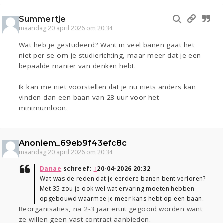
Summertje
maandag 20 april 2026 om 20:34
Wat heb je gestudeerd? Want in veel banen gaat het
niet per se om je studierichting, maar meer dat je een
bepaalde manier van denken hebt.
Ik kan me niet voorstellen dat je nu niets anders kan
vinden dan een baan van 28 uur voor het
minimumloon.
Anoniem_69eb9f43efc8c
maandag 20 april 2026 om 20:34
Danae
schreef:
↑
20-04-2026 20:32
Wat was de reden dat je eerdere banen bent verloren?
Met 35 zou je ook wel wat ervaring moeten hebben
opgebouwd waarmee je meer kans hebt op een baan.
Reorganisaties, na 2-3 jaar eruit gegooid worden want
ze willen geen vast contract aanbieden.