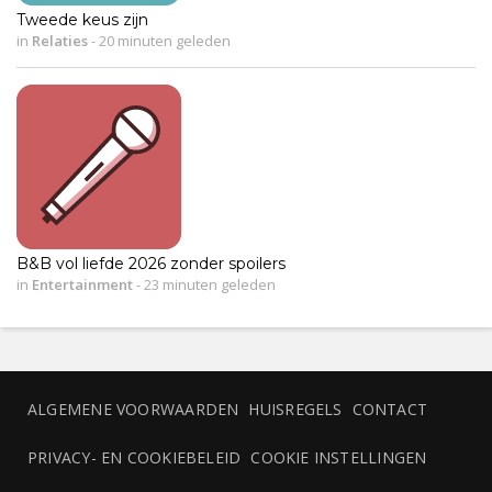
Tweede keus zijn
in
Relaties
-
20 minuten geleden
B&B vol liefde 2026 zonder spoilers
in
Entertainment
-
23 minuten geleden
ALGEMENE VOORWAARDEN
HUISREGELS
CONTACT
PRIVACY- EN COOKIEBELEID
COOKIE INSTELLINGEN