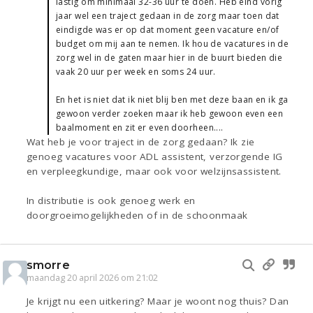
lastig om minimaal 32-36 uur te doen. Heb eind vorig
jaar wel een traject gedaan in de zorg maar toen dat
eindigde was er op dat moment geen vacature en/of
budget om mij aan te nemen. Ik hou de vacatures in de
zorg wel in de gaten maar hier in de buurt bieden die
vaak 20 uur per week en soms 24 uur.
En het is niet dat ik niet blij ben met deze baan en ik ga
gewoon verder zoeken maar ik heb gewoon even een
baalmoment en zit er even doorheen....
Wat heb je voor traject in de zorg gedaan? Ik zie
genoeg vacatures voor ADL assistent, verzorgende IG
en verpleegkundige, maar ook voor welzijnsassistent.
In distributie is ook genoeg werk en
doorgroeimogelijkheden of in de schoonmaak
smorre
maandag 20 april 2026 om 21:02
Je krijgt nu een uitkering? Maar je woont nog thuis? Dan