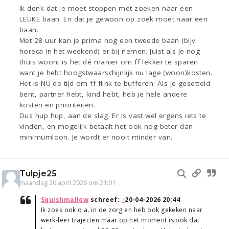
Ik denk dat je moet stoppen met zoeken naar een
LEUKE baan. En dat je gewoon op zoek moet naar een
baan.
Met 28 uur kan je prima nog een tweede baan (bijv
horeca in het weekend) er bij nemen. Juist als je nog
thuis woont is het dé manier om ff lekker te sparen
want je hebt hoogstwaarschijnlijk nu lage (woon)kosten.
Het is NU de tijd om ff flink te bufferen. Als je gesetteld
bent, partner hebt, kind hebt, heb je hele andere
kosten en prioriteiten.
Dus hup hup, aan de slag. Er is vast wel ergens iets te
vinden, en mogelijk betaalt het ook nog beter dan
minimumloon. Je wordt er nooit minder van.
Tulpje25
maandag 20 april 2026 om 21:01
Squishmallow
schreef:
↑
20-04-2026 20:44
Ik zoek ook o.a. in de zorg en heb ook gekeken naar
werk-leer trajecten maar op het moment is ook dat