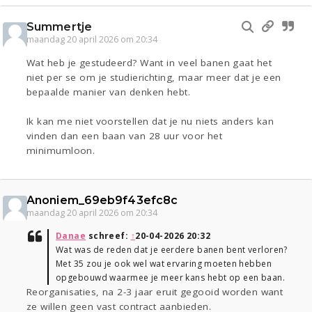
Summertje
maandag 20 april 2026 om 20:34
Wat heb je gestudeerd? Want in veel banen gaat het
niet per se om je studierichting, maar meer dat je een
bepaalde manier van denken hebt.
Ik kan me niet voorstellen dat je nu niets anders kan
vinden dan een baan van 28 uur voor het
minimumloon.
Anoniem_69eb9f43efc8c
maandag 20 april 2026 om 20:34
Danae
schreef:
↑
20-04-2026 20:32
Wat was de reden dat je eerdere banen bent verloren?
Met 35 zou je ook wel wat ervaring moeten hebben
opgebouwd waarmee je meer kans hebt op een baan.
Reorganisaties, na 2-3 jaar eruit gegooid worden want
ze willen geen vast contract aanbieden.