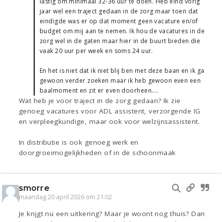
lastig om minimaal 32-36 uur te doen. Heb eind vorig
jaar wel een traject gedaan in de zorg maar toen dat
eindigde was er op dat moment geen vacature en/of
budget om mij aan te nemen. Ik hou de vacatures in de
zorg wel in de gaten maar hier in de buurt bieden die
vaak 20 uur per week en soms 24 uur.
En het is niet dat ik niet blij ben met deze baan en ik ga
gewoon verder zoeken maar ik heb gewoon even een
baalmoment en zit er even doorheen....
Wat heb je voor traject in de zorg gedaan? Ik zie
genoeg vacatures voor ADL assistent, verzorgende IG
en verpleegkundige, maar ook voor welzijnsassistent.
In distributie is ook genoeg werk en
doorgroeimogelijkheden of in de schoonmaak
smorre
maandag 20 april 2026 om 21:02
Je krijgt nu een uitkering? Maar je woont nog thuis? Dan