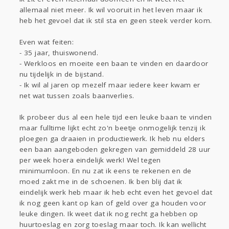
Sport
Contact
Viva zoekt
Aangeboden
allemaal niet meer. Ik wil vooruit in het leven maar ik
Gevraagd
Horen
Doen
Zien
heb het gevoel dat ik stil sta en geen steek verder kom.
Lezen
Even wat feiten:
- 35 jaar, thuiswonend.
- Werkloos en moeite een baan te vinden en daardoor
nu tijdelijk in de bijstand.
- Ik wil al jaren op mezelf maar iedere keer kwam er
net wat tussen zoals baanverlies.
Ik probeer dus al een hele tijd een leuke baan te vinden
maar fulltime lijkt echt zo'n beetje onmogelijk tenzij ik
ploegen ga draaien in productiewerk. Ik heb nu elders
een baan aangeboden gekregen van gemiddeld 28 uur
per week hoera eindelijk werk! Wel tegen
minimumloon. En nu zat ik eens te rekenen en de
moed zakt me in de schoenen. Ik ben blij dat ik
eindelijk werk heb maar ik heb echt even het gevoel dat
ik nog geen kant op kan of geld over ga houden voor
leuke dingen. Ik weet dat ik nog recht ga hebben op
huurtoeslag en zorg toeslag maar toch. Ik kan wellicht