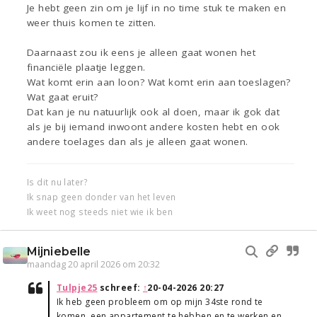
Je hebt geen zin om je lijf in no time stuk te maken en
weer thuis komen te zitten.
Daarnaast zou ik eens je alleen gaat wonen het
financiële plaatje leggen.
Wat komt erin aan loon? Wat komt erin aan toeslagen?
Wat gaat eruit?
Dat kan je nu natuurlijk ook al doen, maar ik gok dat
als je bij iemand inwoont andere kosten hebt en ook
andere toelages dan als je alleen gaat wonen.
Is dit nu later?
Ik snap geen donder van het leven
Ik weet nog steeds niet wie ik ben
Mijniebelle
maandag 20 april 2026 om 20:32
Tulpje25
schreef:
↑
20-04-2026 20:27
Ik heb geen probleem om op mijn 34ste rond te
komen, een appartement te hebben en te werken en