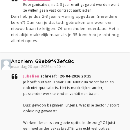
Reorganisaties, na 2-3 jaar eruit gegooid worden want
ze willen geen vast contract aanbieden.
Dan heb je dus 2-3 jaar ervaring opgedaan (meerdere
keren?) Dan kun je dat toch gebruiken om weer een
nieuwe baan te krijgen. Of omscholen inderdaad. Het is
niet altijd makkelijk maar als je 35 bent heb je echt nog
allerlei opties.
Anoniem_69eb9f43efc8c
maandag 20 april 2026 om 20:44
Jubelien
schreef:
↑
20-04-2026 20:35
Je hoeft niet van 0 naar 100. Niet qua soort baan en
ook niet qua salaris. Het is makkelijker ander,
passender werk te vinden vanúit een baan.
Dus: gewoon beginnen. Ergens. Wat is je sector / soort
opleiding geweest?
Werken- leren is een goeie optie. In de zorg? Of juist
een heel ander vakgebied? Er zijn echt wel opties!