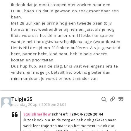
Ik denk dat je moet stoppen met zoeken naar een
LEUKE baan. En dat je gewoon op zoek moet naar een
baan.
Met 28 uur kan je prima nog een tweede baan (bijv
horeca in het weekend) er bij nemen. Juist als je nog
thuis woont is het dé manier om ff lekker te sparen
want je hebt hoogstwaarschijnlijk nu lage (woon)kosten.
Het is NU de tijd om ff flink te bufferen. Als je gesetteld
bent, partner hebt, kind hebt, heb je hele andere
kosten en prioriteiten.
Dus hup hup, aan de slag. Er is vast wel ergens iets te
vinden, en mogelijk betaalt het ook nog beter dan
minimumloon. Je wordt er nooit minder van.
Tulpje25
maandag 20 april 2026 om 21:01
Squishmallow
schreef:
↑
20-04-2026 20:44
Ik zoek ook o.a. in de zorg en heb ook gekeken naar
werk-leer trajecten maar op het moment is ook dat