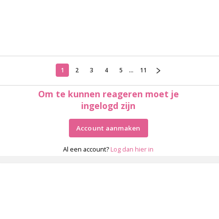
1
2
3
4
5
...
11
Om te kunnen reageren moet je
ingelogd zijn
Account aanmaken
Al een account?
Log dan hier in