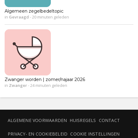
Algemeen zegelbedeltopic
in
Gevraagd
-
20 minuten geleden
Zwanger worden | zomer/najaar 2026
in
Zwanger
-
24 minuten geleden
ALGEMENE VOORWAARDEN
HUISREGELS
CONTACT
PRIVACY- EN COOKIEBELEID
COOKIE INSTELLINGEN