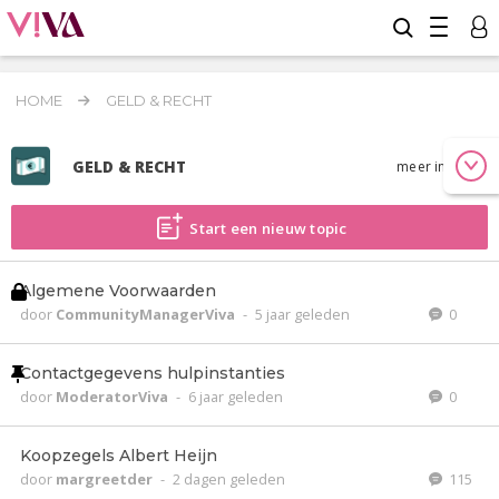
HOME
GELD & RECHT
GELD & RECHT
meer info
Start een nieuw topic
Algemene Voorwaarden
door
CommunityManagerViva
-
5 jaar geleden
0
Contactgegevens hulpinstanties
door
ModeratorViva
-
6 jaar geleden
0
Koopzegels Albert Heijn
door
margreetder
-
2 dagen geleden
115