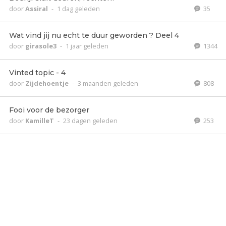
door
Assiral
-
1 dag geleden
35
Wat vind jij nu echt te duur geworden ? Deel 4
door
girasole3
-
1 jaar geleden
1344
Vinted topic - 4
door
Zijdehoentje
-
3 maanden geleden
808
Fooi voor de bezorger
door
KamilleT
-
23 dagen geleden
253