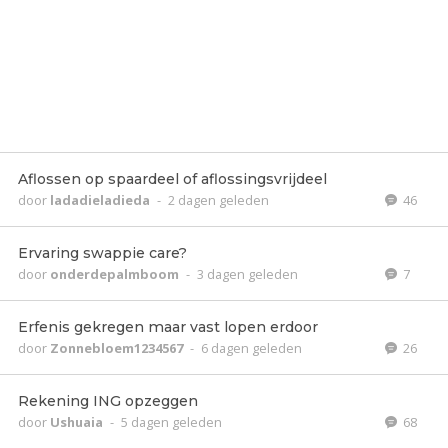
Aflossen op spaardeel of aflossingsvrijdeel
door
ladadieladieda
-
2 dagen geleden
46
Ervaring swappie care?
door
onderdepalmboom
-
3 dagen geleden
7
Erfenis gekregen maar vast lopen erdoor
door
Zonnebloem1234567
-
6 dagen geleden
26
Rekening ING opzeggen
door
Ushuaia
-
5 dagen geleden
68