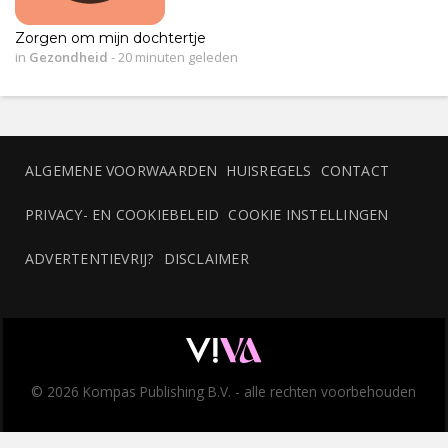
Zorgen om mijn dochtertje
in
Gezondheid
-
20 minuten geleden
ALGEMENE VOORWAARDEN
HUISREGELS
CONTACT
PRIVACY- EN COOKIEBELEID
COOKIE INSTELLINGEN
ADVERTENTIEVRIJ?
DISCLAIMER
© 2026 Kompas Publishing B.V. - alle rechten voorbehouden