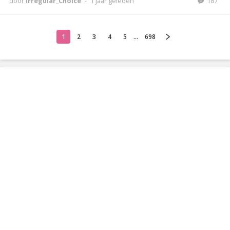
door
Irregular_Choice
-
1 jaar geleden
187
1
2
3
4
5
...
698