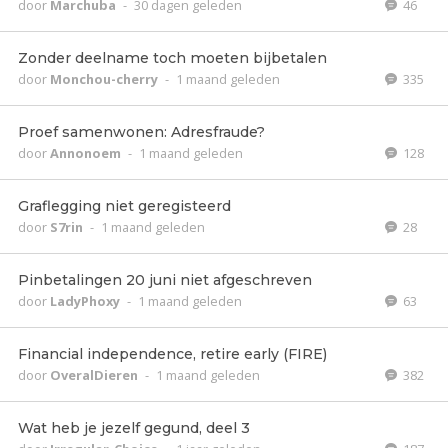
door
Marchuba
-
30 dagen geleden
46
Zonder deelname toch moeten bijbetalen
door
Monchou-cherry
-
1 maand geleden
335
Proef samenwonen: Adresfraude?
door
Annonoem
-
1 maand geleden
128
Graflegging niet geregisteerd
door
S7rin
-
1 maand geleden
28
Pinbetalingen 20 juni niet afgeschreven
door
LadyPhoxy
-
1 maand geleden
63
Financial independence, retire early (FIRE)
door
OveralDieren
-
1 maand geleden
382
Wat heb je jezelf gegund, deel 3