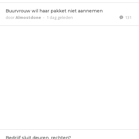
Buurvrouw wil haar pakket niet aannemen
door
Almostdone
-
1 dag geleden
131
Bedrijf sluit deuren, rechten?