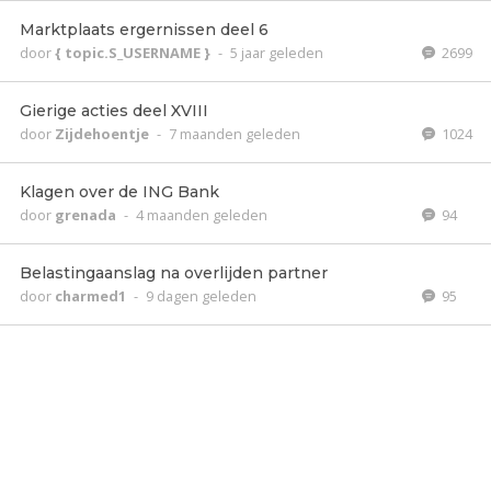
Marktplaats ergernissen deel 6
door
{ topic.S_USERNAME }
-
5 jaar geleden
2699
Gierige acties deel XVIII
door
Zijdehoentje
-
7 maanden geleden
1024
Klagen over de ING Bank
door
grenada
-
4 maanden geleden
94
Belastingaanslag na overlijden partner
door
charmed1
-
9 dagen geleden
95