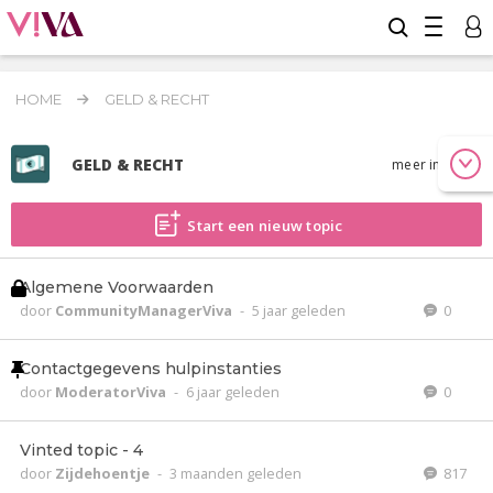
HOME
GELD & RECHT
GELD & RECHT
meer info
Start een nieuw topic
Algemene Voorwaarden
door
CommunityManagerViva
-
5 jaar geleden
0
Contactgegevens hulpinstanties
door
ModeratorViva
-
6 jaar geleden
0
Vinted topic - 4
door
Zijdehoentje
-
3 maanden geleden
817