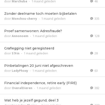
door
Marchuba
-
1 maand geleden
46
Zonder deelname toch moeten bijbetalen
door
Monchou-cherry
-
1 maand geleden
335
Proef samenwonen: Adresfraude?
door
Annonoem
-
1 maand geleden
128
Graflegging niet geregisteerd
door
S7rin
-
1 maand geleden
28
Pinbetalingen 20 juni niet afgeschreven
door
LadyPhoxy
-
1 maand geleden
63
Financial independence, retire early (FIRE)
door
OveralDieren
-
1 maand geleden
382
Wat heb je jezelf gegund, deel 3