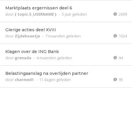
Marktplaats ergernissen deel 6
door
{ topic.S_USERNAME }
-
5 jaar geleden
2699
Gierige acties deel XVIII
door
Zijdehoentje
-
7 maanden geleden
1024
Klagen over de ING Bank
door
grenada
-
4 maanden geleden
94
Belastingaanslag na overlijden partner
door
charmed1
-
11 dagen geleden
95