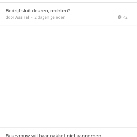
Bedrijf sluit deuren, rechten?
door
Assiral
-
2 dagen geleden
42
Buurvrouw wil haar pakket niet aannemen