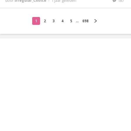
door
Irregular_Choice
-
1 jaar geleden
187
1
2
3
4
5
...
698