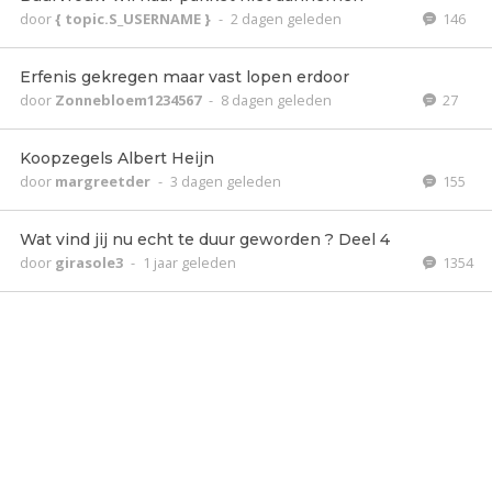
door
{ topic.S_USERNAME }
-
2 dagen geleden
146
Erfenis gekregen maar vast lopen erdoor
door
Zonnebloem1234567
-
8 dagen geleden
27
Koopzegels Albert Heijn
door
margreetder
-
3 dagen geleden
155
Wat vind jij nu echt te duur geworden ? Deel 4
door
girasole3
-
1 jaar geleden
1354