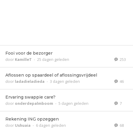
Fooi voor de bezorger
door
KamilleT
-
25 dagen geleden
253
Aflossen op spaardeel of aflossingsvrijdeel
door
ladadieladieda
-
3 dagen geleden
46
Ervaring swappie care?
door
onderdepalmboom
-
5 dagen geleden
7
Rekening ING opzeggen
door
Ushuaia
-
6 dagen geleden
68