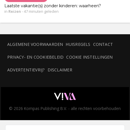
Laatste vakantie(s) zonder kinderen: waarheen?
in
Reizen
-
47 minuten geleden
ALGEMENE VOORWAARDEN
HUISREGELS
CONTACT
PRIVACY- EN COOKIEBELEID
COOKIE INSTELLINGEN
ADVERTENTIEVRIJ?
DISCLAIMER
© 2026 Kompas Publishing B.V. - alle rechten voorbehouden