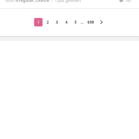
door
Irregular_Choice
-
1 jaar geleden
187
1
2
3
4
5
...
698