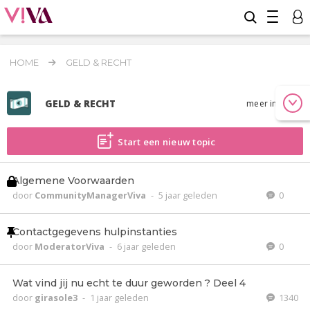
HOME
GELD & RECHT
GELD & RECHT
meer info
Start een nieuw topic
Algemene Voorwaarden
door
CommunityManagerViva
-
5 jaar geleden
0
Contactgegevens hulpinstanties
door
ModeratorViva
-
6 jaar geleden
0
Wat vind jij nu echt te duur geworden ? Deel 4
door
girasole3
-
1 jaar geleden
1340