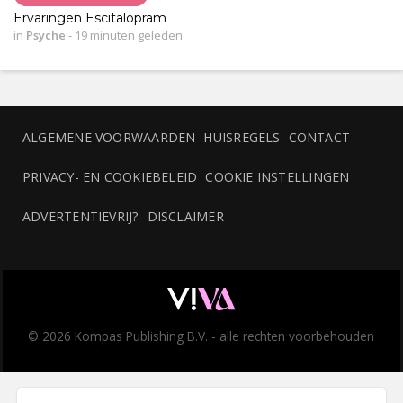
Ervaringen Escitalopram
in
Psyche
-
19 minuten geleden
ALGEMENE VOORWAARDEN
HUISREGELS
CONTACT
PRIVACY- EN COOKIEBELEID
COOKIE INSTELLINGEN
ADVERTENTIEVRIJ?
DISCLAIMER
© 2026 Kompas Publishing B.V. - alle rechten voorbehouden