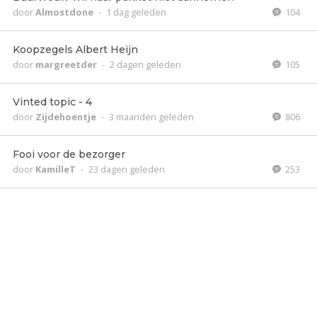
door
Almostdone
-
1 dag geleden
104
Koopzegels Albert Heijn
door
margreetder
-
2 dagen geleden
105
Vinted topic - 4
door
Zijdehoentje
-
3 maanden geleden
806
Fooi voor de bezorger
door
KamilleT
-
23 dagen geleden
253