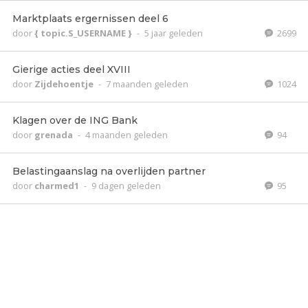
Marktplaats ergernissen deel 6
door
{ topic.S_USERNAME }
-
5 jaar geleden
2699
Gierige acties deel XVIII
door
Zijdehoentje
-
7 maanden geleden
1024
Klagen over de ING Bank
door
grenada
-
4 maanden geleden
94
Belastingaanslag na overlijden partner
door
charmed1
-
9 dagen geleden
95