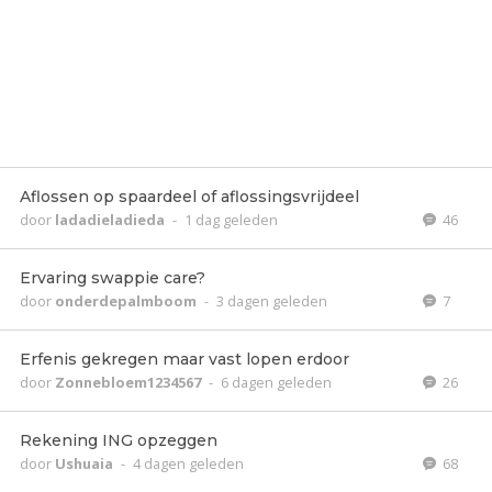
Aflossen op spaardeel of aflossingsvrijdeel
door
ladadieladieda
-
1 dag geleden
46
Ervaring swappie care?
door
onderdepalmboom
-
3 dagen geleden
7
Erfenis gekregen maar vast lopen erdoor
door
Zonnebloem1234567
-
6 dagen geleden
26
Rekening ING opzeggen
door
Ushuaia
-
4 dagen geleden
68