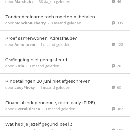
door
Marchuba
-
30 dagen geleden
46
Zonder deelname toch moeten bijbetalen
door
Monchou-cherry
-
1 maand geleden
335
Proef samenwonen: Adresfraude?
door
Annonoem
-
1 maand geleden
128
Graflegging niet geregisteerd
door
S7rin
-
1 maand geleden
28
Pinbetalingen 20 juni niet afgeschreven
door
LadyPhoxy
-
1 maand geleden
63
Financial independence, retire early (FIRE)
door
OveralDieren
-
1 maand geleden
382
Wat heb je jezelf gegund, deel 3