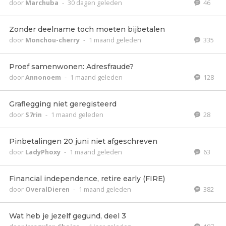
door
Marchuba
-
30 dagen geleden
46
Zonder deelname toch moeten bijbetalen
door
Monchou-cherry
-
1 maand geleden
335
Proef samenwonen: Adresfraude?
door
Annonoem
-
1 maand geleden
128
Graflegging niet geregisteerd
door
S7rin
-
1 maand geleden
28
Pinbetalingen 20 juni niet afgeschreven
door
LadyPhoxy
-
1 maand geleden
63
Financial independence, retire early (FIRE)
door
OveralDieren
-
1 maand geleden
382
Wat heb je jezelf gegund, deel 3