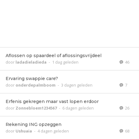
Aflossen op spaardeel of aflossingsvrijdeel
door
ladadieladieda
-
1 dag geleden
46
Ervaring swappie care?
door
onderdepalmboom
-
3 dagen geleden
7
Erfenis gekregen maar vast lopen erdoor
door
Zonnebloem1234567
-
6 dagen geleden
26
Rekening ING opzeggen
door
Ushuaia
-
4 dagen geleden
68