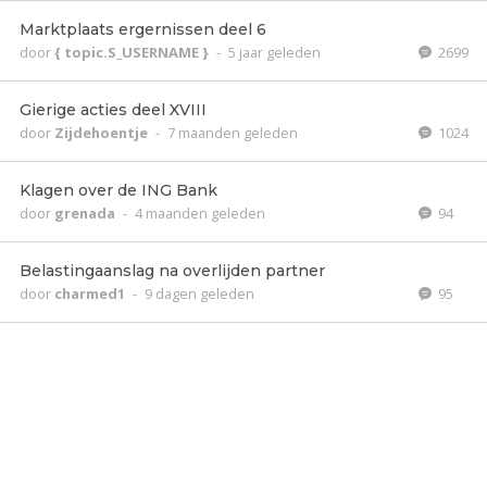
Marktplaats ergernissen deel 6
door
{ topic.S_USERNAME }
-
5 jaar geleden
2699
Gierige acties deel XVIII
door
Zijdehoentje
-
7 maanden geleden
1024
Klagen over de ING Bank
door
grenada
-
4 maanden geleden
94
Belastingaanslag na overlijden partner
door
charmed1
-
9 dagen geleden
95