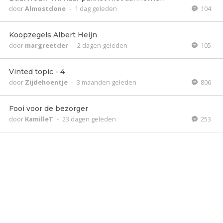
door
Almostdone
-
1 dag geleden
104
Koopzegels Albert Heijn
door
margreetder
-
2 dagen geleden
105
Vinted topic - 4
door
Zijdehoentje
-
3 maanden geleden
806
Fooi voor de bezorger
door
KamilleT
-
23 dagen geleden
253