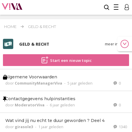
HOME
GELD & RECHT
GELD & RECHT
meer info
Start een nieuw topic
Algemene Voorwaarden
door
CommunityManagerViva
-
5 jaar geleden
0
Contactgegevens hulpinstanties
door
ModeratorViva
-
6 jaar geleden
0
Wat vind jij nu echt te duur geworden ? Deel 4
door
girasole3
-
1 jaar geleden
1340