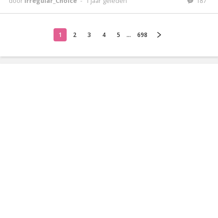
door
Irregular_Choice
-
1 jaar geleden
187
1
2
3
4
5
...
698