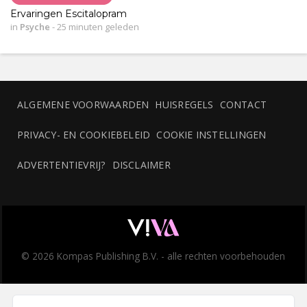
Ervaringen Escitalopram
in
Psyche
-
25 minuten geleden
ALGEMENE VOORWAARDEN
HUISREGELS
CONTACT
PRIVACY- EN COOKIEBELEID
COOKIE INSTELLINGEN
ADVERTENTIEVRIJ?
DISCLAIMER
© 2026 Kompas Publishing B.V. - alle rechten voorbehouden