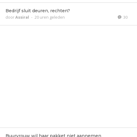
Bedrijf sluit deuren, rechten?
door
Assiral
-
20 uren geleden
30
Buurvrouw wil haar pakket niet aannemen