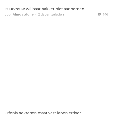
Buurvrouw wil haar pakket niet aannemen
door
Almostdone
-
2 dagen geleden
146
Erfenis gekregen maar vast lopen erdoor