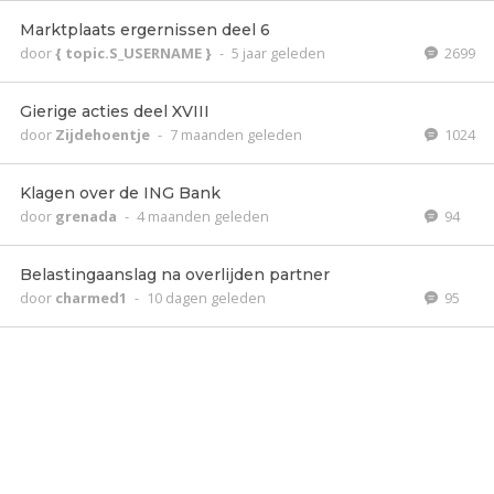
Marktplaats ergernissen deel 6
door
{ topic.S_USERNAME }
-
5 jaar geleden
2699
Gierige acties deel XVIII
door
Zijdehoentje
-
7 maanden geleden
1024
Klagen over de ING Bank
door
grenada
-
4 maanden geleden
94
Belastingaanslag na overlijden partner
door
charmed1
-
10 dagen geleden
95