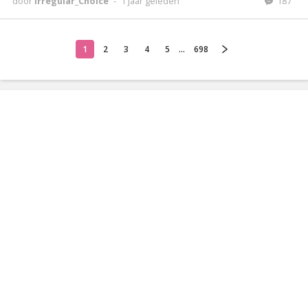
door
Irregular_Choice
-
1 jaar geleden
187
1
2
3
4
5
...
698