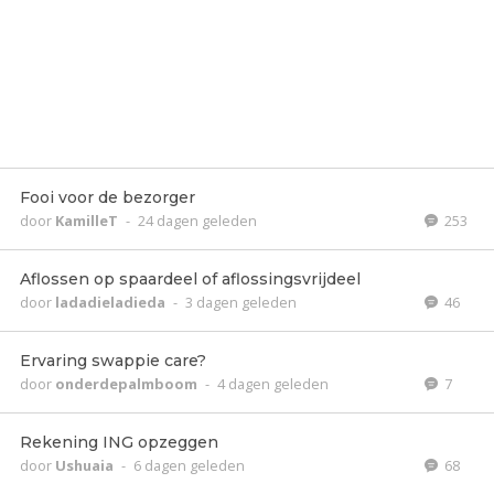
Fooi voor de bezorger
door
KamilleT
-
24 dagen geleden
253
Aflossen op spaardeel of aflossingsvrijdeel
door
ladadieladieda
-
3 dagen geleden
46
Ervaring swappie care?
door
onderdepalmboom
-
4 dagen geleden
7
Rekening ING opzeggen
door
Ushuaia
-
6 dagen geleden
68