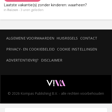
Laatste vakantie(s) zonder kinderen: waarheen?
in
Reizen
-
3 uren geleden
ALGEMENE VOORWAARDEN
HUISREGELS
CONTACT
PRIVACY- EN COOKIEBELEID
COOKIE INSTELLINGEN
ADVERTENTIEVRIJ?
DISCLAIMER
© 2026 Kompas Publishing B.V. - alle rechten voorbehouden