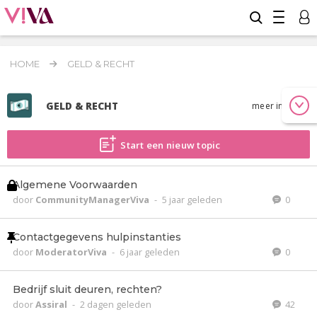
HOME
GELD & RECHT
GELD & RECHT
meer info
Start een nieuw topic
Algemene Voorwaarden
door
CommunityManagerViva
-
5 jaar geleden
0
Contactgegevens hulpinstanties
door
ModeratorViva
-
6 jaar geleden
0
Bedrijf sluit deuren, rechten?
door
Assiral
-
2 dagen geleden
42