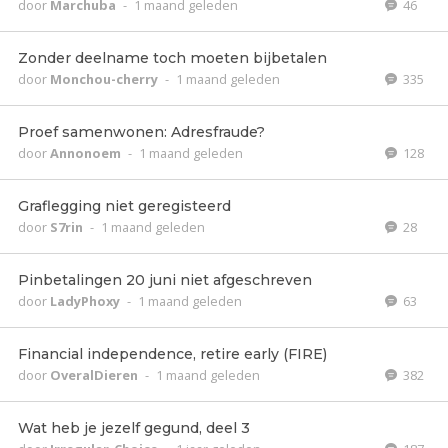
door
Marchuba
-
1 maand geleden
46
Zonder deelname toch moeten bijbetalen
door
Monchou-cherry
-
1 maand geleden
335
Proef samenwonen: Adresfraude?
door
Annonoem
-
1 maand geleden
128
Graflegging niet geregisteerd
door
S7rin
-
1 maand geleden
28
Pinbetalingen 20 juni niet afgeschreven
door
LadyPhoxy
-
1 maand geleden
63
Financial independence, retire early (FIRE)
door
OveralDieren
-
1 maand geleden
382
Wat heb je jezelf gegund, deel 3