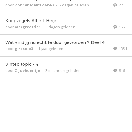
door
Zonnebloem1234567
-
7 dagen geleden
27
Koopzegels Albert Heijn
door
margreetder
-
3 dagen geleden
155
Wat vind jij nu echt te duur geworden ? Deel 4
door
girasole3
-
1 jaar geleden
1354
Vinted topic - 4
door
Zijdehoentje
-
3 maanden geleden
816