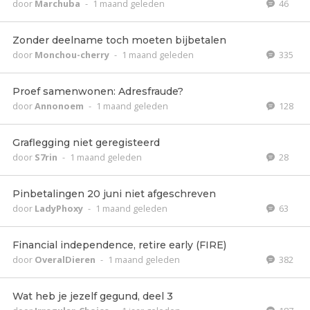
door
Marchuba
-
1 maand geleden
46
Zonder deelname toch moeten bijbetalen
door
Monchou-cherry
-
1 maand geleden
335
Proef samenwonen: Adresfraude?
door
Annonoem
-
1 maand geleden
128
Graflegging niet geregisteerd
door
S7rin
-
1 maand geleden
28
Pinbetalingen 20 juni niet afgeschreven
door
LadyPhoxy
-
1 maand geleden
63
Financial independence, retire early (FIRE)
door
OveralDieren
-
1 maand geleden
382
Wat heb je jezelf gegund, deel 3