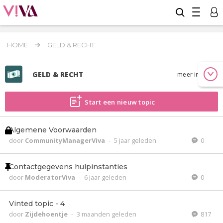
HOME
GELD & RECHT
GELD & RECHT
meer info
Start een nieuw topic
Algemene Voorwaarden
door
CommunityManagerViva
-
5 jaar geleden
0
Contactgegevens hulpinstanties
door
ModeratorViva
-
6 jaar geleden
0
Vinted topic - 4
door
Zijdehoentje
-
3 maanden geleden
817