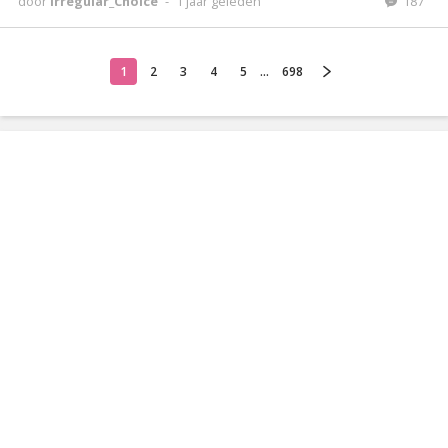
door
Irregular_Choice
-
1 jaar geleden
187
1
2
3
4
5
...
698