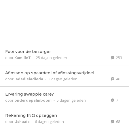
Fooi voor de bezorger
door
KamilleT
-
25 dagen geleden
253
Aflossen op spaardeel of aflossingsvrijdeel
door
ladadieladieda
-
3 dagen geleden
46
Ervaring swappie care?
door
onderdepalmboom
-
5 dagen geleden
7
Rekening ING opzeggen
door
Ushuaia
-
6 dagen geleden
68