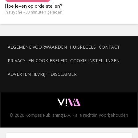
Hoe leven op orde stellen?
in
Psyche
-
33 minuten geleden
ALGEMENE VOORWAARDEN
HUISREGELS
CONTACT
PRIVACY- EN COOKIEBELEID
COOKIE INSTELLINGEN
ADVERTENTIEVRIJ?
DISCLAIMER
© 2026 Kompas Publishing B.V. - alle rechten voorbehouden