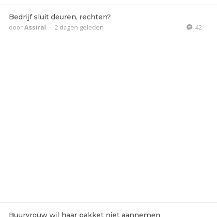
Bedrijf sluit deuren, rechten?
door
Assiral
-
2 dagen geleden
42
Buurvrouw wil haar pakket niet aannemen