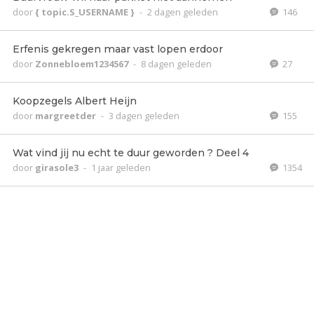
door
{ topic.S_USERNAME }
-
2 dagen geleden
146
Erfenis gekregen maar vast lopen erdoor
door
Zonnebloem1234567
-
8 dagen geleden
27
Koopzegels Albert Heijn
door
margreetder
-
3 dagen geleden
155
Wat vind jij nu echt te duur geworden ? Deel 4
door
girasole3
-
1 jaar geleden
1354