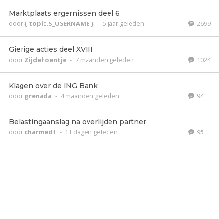
Marktplaats ergernissen deel 6
door
{ topic.S_USERNAME }
-
5 jaar geleden
2699
Gierige acties deel XVIII
door
Zijdehoentje
-
7 maanden geleden
1024
Klagen over de ING Bank
door
grenada
-
4 maanden geleden
94
Belastingaanslag na overlijden partner
door
charmed1
-
11 dagen geleden
95