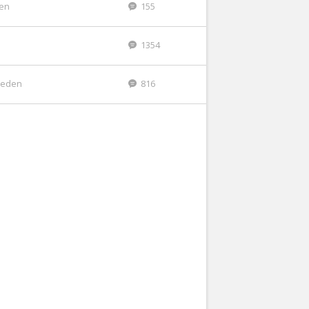
den
155
1354
leden
816