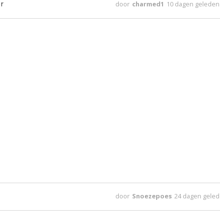
r
door
charmed1
10 dagen geleden
door
Snoezepoes
24 dagen gele