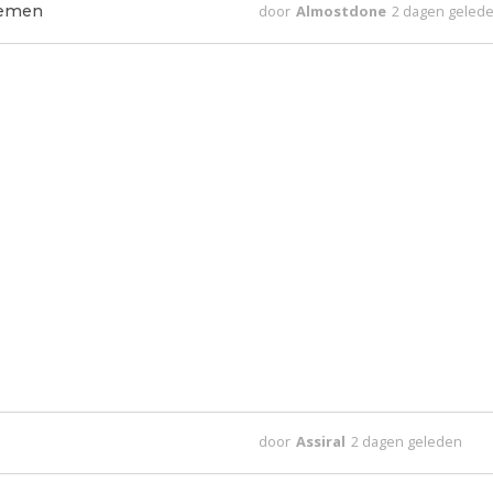
nemen
door
Almostdone
2 dagen geled
door
Assiral
2 dagen geleden