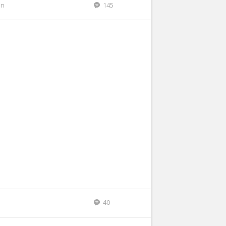
en
145
40