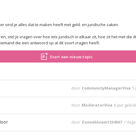
er vind je alles dat te maken heeft met geld- en juridische zaken.
en, stel je vragen over hoe iets juridisch in elkaar zit, hoe zit het met d
el iemand die een antwoord op al dit soort vragen heeft.
Start een nieuw topic
door
CommunityManagerViva
5 
door
ModeratorViva
6 jaar gele
door
door
Zonnebloem1234567
7 dage