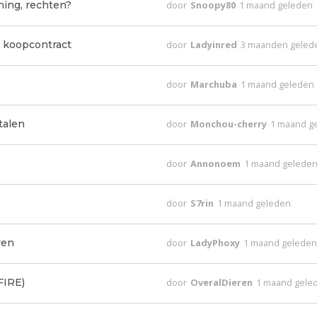
ing, rechten?
door
Snoopy80
1 maand geleden
 koopcontract
door
Ladyinred
3 maanden geled
door
Marchuba
1 maand geleden
talen
door
Monchou-cherry
1 maand g
door
Annonoem
1 maand gelede
door
S7rin
1 maand geleden
ven
door
LadyPhoxy
1 maand gelede
FIRE)
door
OveralDieren
1 maand gele