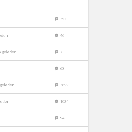
253
leden
46
n geleden
7
68
r geleden
2699
leden
1024
n
94