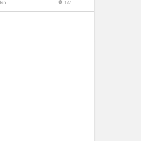
eden
187