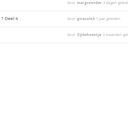
door
margreetder
3 dagen gele
 ? Deel 4
door
girasole3
1 jaar geleden
door
Zijdehoentje
3 maanden ge