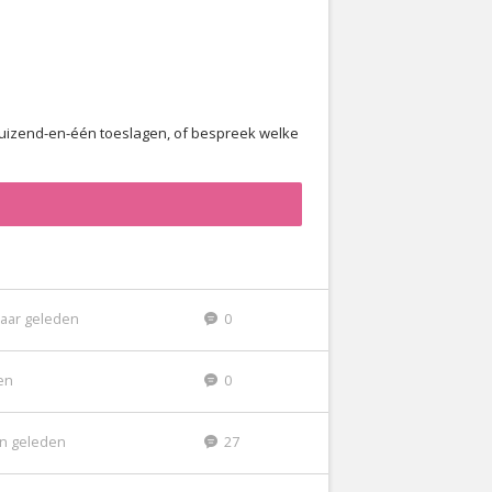
ie duizend-en-één toeslagen, of bespreek welke
jaar geleden
0
den
0
n geleden
27