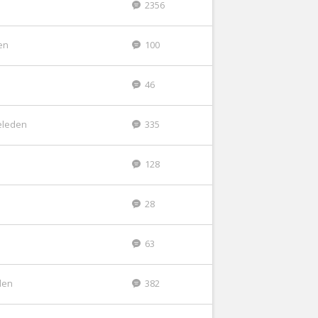
2356
en
100
46
eleden
335
n
128
28
n
63
den
382