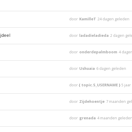
door
KamilleT
24 dagen geleden
jdeel
door
ladadieladieda
2 dagen ge
door
onderdepalmboom
4 dage
door
Ushuaia
6 dagen geleden
door
{ topic.S_USERNAME }
5 jaa
door
Zijdehoentje
7 maanden ge
door
grenada
4 maanden gelede