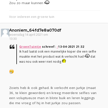
Zou zo maar kunnen
Voor iedereen een groene tuin
Anoniem_64fd7e8a070df
woensdag 14 april 2021 om
13:30
GroenTuintje
schreef:
↑
13-04-2021 21:32
Ik had laatst ook een mannelijke koper die een selfie
maakte met het product wat ik verkocht had
dat
was nou ook weer niet nodig
Zoiets heb ik ook gehad. Ik verkocht een jurkje (maat
36, te klein geworden) en kreeg meerdere selfies van
een voluptueuze man in blote buik en leren leggings
die me vroeg of hij in het jurkje zou passen.