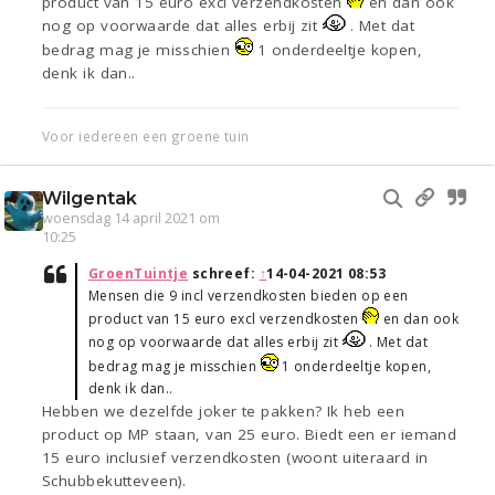
product van 15 euro excl verzendkosten
en dan ook
nog op voorwaarde dat alles erbij zit
. Met dat
bedrag mag je misschien
1 onderdeeltje kopen,
denk ik dan..
Voor iedereen een groene tuin
Wilgentak
woensdag 14 april 2021 om
10:25
GroenTuintje
schreef:
↑
14-04-2021 08:53
Mensen die 9 incl verzendkosten bieden op een
product van 15 euro excl verzendkosten
en dan ook
nog op voorwaarde dat alles erbij zit
. Met dat
bedrag mag je misschien
1 onderdeeltje kopen,
denk ik dan..
Hebben we dezelfde joker te pakken? Ik heb een
product op MP staan, van 25 euro. Biedt een er iemand
15 euro inclusief verzendkosten (woont uiteraard in
Schubbekutteveen).