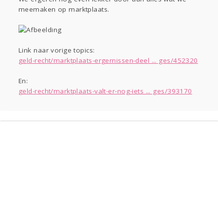
Sport
Contact
Viva zoekt
Aangeboden
meemaken op marktplaats.
Gevraagd
Horen
Doen
Zien
Lezen
Link naar vorige topics:
geld-recht/marktplaats-ergernissen-deel ... ges/452320
En:
geld-recht/marktplaats-valt-er-nog-iets ... ges/393170