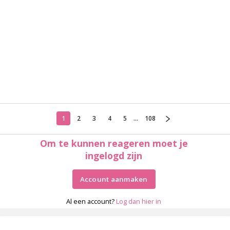
1
2
3
4
5
...
108
Om te kunnen reageren moet je
ingelogd zijn
Account aanmaken
Al een account?
Log dan hier in