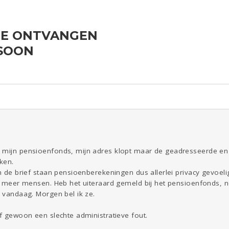
IE ONTVANGEN
Reizen
Seks
Gezondheid
Coronavirus
Overig
SOON
COVID-19
ld & Recht
Kinderen
Digi
Eten
Mode &
Zwanger
Psyche
Beauty
Viva zoekt
Aangeboden
Gevraagd
Horen
Doen
Zien
n mijn pensioenfonds, mijn adres klopt maar de geadresseerde e
 ken.
In de brief staan pensioenberekeningen dus allerlei privacy gevoelig
bij meer mensen. Heb het uiteraard gemeld bij het pensioenfonds,
r vandaag. Morgen bel ik ze.
Of gewoon een slechte administratieve fout.