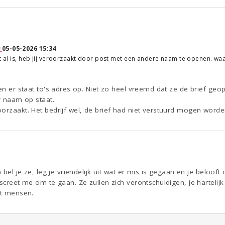
↑
05-05-2026 15:34
at al is, heb jij veroorzaakt door post met een andere naam te openen. 
en er staat to's adres op. Niet zo heel vreemd dat ze de brief geope
ar naam op staat.
orzaakt. Het bedrijf wel, de brief had niet verstuurd mogen worde
n bel je ze, leg je vriendelijk uit wat er mis is gegaan en je belooft
iscreet me om te gaan. Ze zullen zich verontschuldigen, je hartelij
et mensen.