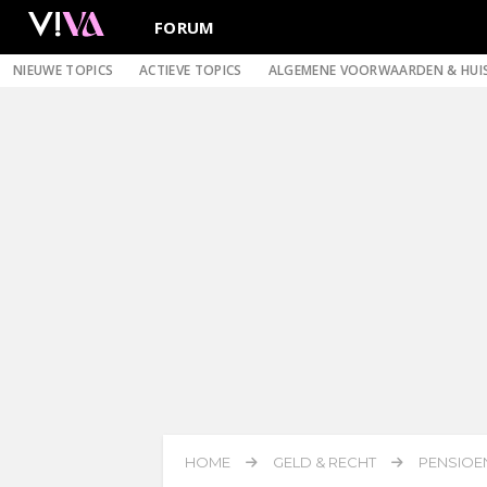
FORUM
NIEUWE TOPICS
ACTIEVE TOPICS
ALGEMENE VOORWAARDEN & HUI
HOME
GELD & RECHT
PENSIOE