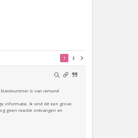
Actueel
Oekraïne
Thuis
Klussen
1
2
Lezen
n klantnummer is van iemand
e informatie. Ik vind dit een grove
 nog geen reactie ontvangen en