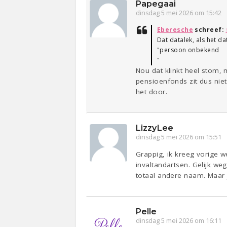
Papegaai
dinsdag 5 mei 2026 om 15:42
Eberesche
schreef:
Dat datalek, als het d
"persoon onbekend
"
Nou dat klinkt heel stom, m
pensioenfonds zit dus niet
het door.
LizzyLee
dinsdag 5 mei 2026 om 15:51
Grappig, ik kreeg vorige w
invaltandartsen. Gelijk we
totaal andere naam. Maar 
Pelle
dinsdag 5 mei 2026 om 16:11