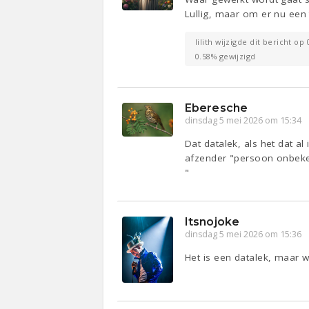
Lullig, maar om er nu een
lilith wijzigde dit bericht op
0.58% gewijzigd
Eberesche
dinsdag 5 mei 2026 om 15:34
Dat datalek, als het dat 
afzender "persoon onbek
"
Itsnojoke
dinsdag 5 mei 2026 om 15:36
Het is een datalek, maar w