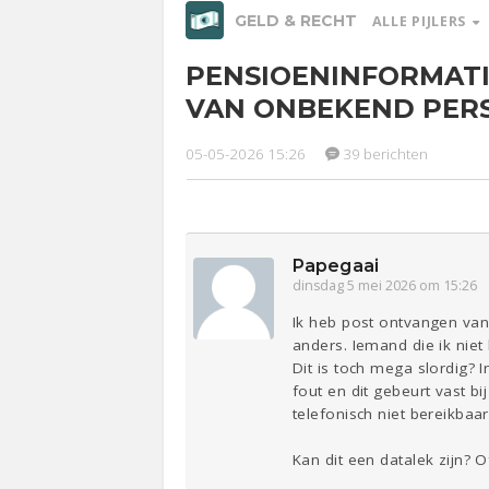
GELD & RECHT
ALLE PIJLERS
PENSIOENINFORMAT
Relaties
Werk &
VAN ONBEKEND PER
Studie
05-05-2026 15:26
39 berichten
Ge
Entertainment
Lijf & Lijn
Sport
Contact
Papegaai
dinsdag 5 mei 2026 om 15:26
Ik heb post ontvangen va
anders. Iemand die ik niet
Dit is toch mega slordig? 
fout en dit gebeurt vast 
telefonisch niet bereikbaa
Kan dit een datalek zijn? 