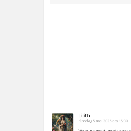
Lilith
dinsdag 5 mei 2026 om 15:30
Waar gewerkt wordt gaat s