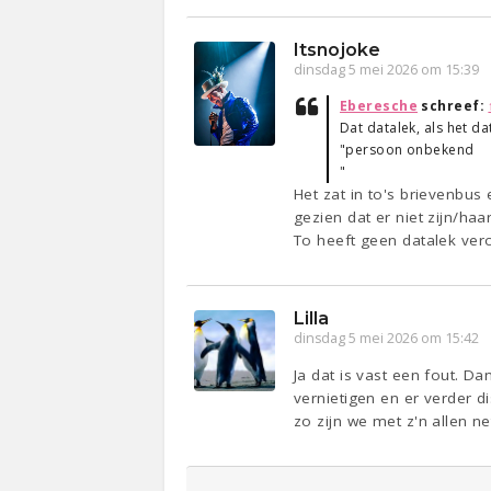
Itsnojoke
dinsdag 5 mei 2026 om 15:39
Eberesche
schreef:
Dat datalek, als het d
"persoon onbekend
"
Het zat in to's brievenbus 
gezien dat er niet zijn/ha
To heeft geen datalek vero
Lilla
dinsdag 5 mei 2026 om 15:42
Ja dat is vast een fout. Da
vernietigen en er verder d
zo zijn we met z'n allen n