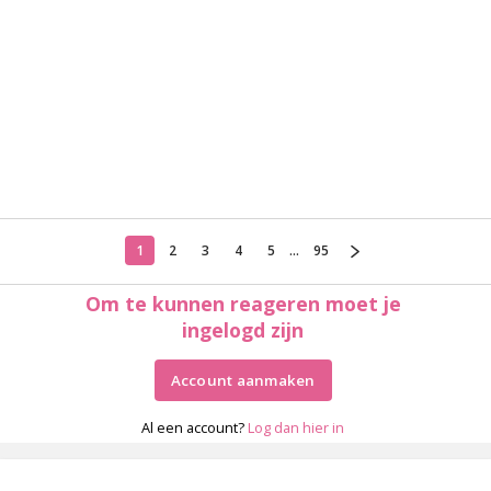
1
2
3
4
5
...
95
Om te kunnen reageren moet je
ingelogd zijn
Account aanmaken
Al een account?
Log dan hier in