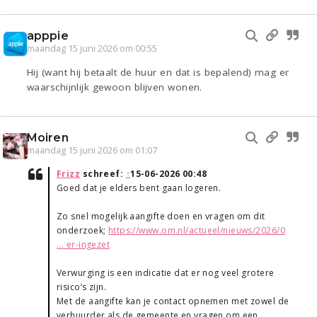
apppie
maandag 15 juni 2026 om 00:55
Hij (want hij betaalt de huur en dat is bepalend) mag er
waarschijnlijk gewoon blijven wonen.
Moiren
maandag 15 juni 2026 om 01:07
Frizz
schreef:
↑
15-06-2026 00:48
Goed dat je elders bent gaan logeren.
Zo snel mogelijk aangifte doen en vragen om dit
onderzoek;
https://www.om.nl/actueel/nieuws/2026/0
... er-ingezet
Verwurging is een indicatie dat er nog veel grotere
risico’s zijn.
Met de aangifte kan je contact opnemen met zowel de
verhuurder als de gemeente en vragen om een