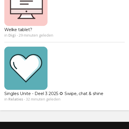
Welke tablet?
in
Digi
-
29 minuten geleden
Singles Unite - Deel 3 2025 🌻 Swipe, chat & shine
in
Relaties
-
32 minuten geleden