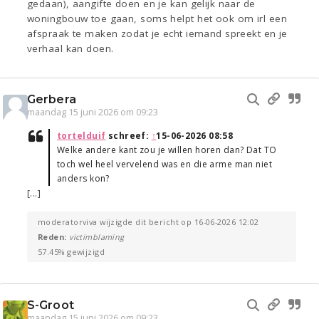
gedaan), aangifte doen en je kan gelijk naar de
woningbouw toe gaan, soms helpt het ook om irl een
afspraak te maken zodat je echt iemand spreekt en je
verhaal kan doen.
Gerbera
maandag 15 juni 2026 om 09:23
tortelduif
schreef:
↑
15-06-2026 08:58
Welke andere kant zou je willen horen dan? Dat TO
toch wel heel vervelend was en die arme man niet
anders kon?
[...]
moderatorviva wijzigde dit bericht op 16-06-2026 12:02
Reden:
victimblaming
57.45% gewijzigd
S-Groot
maandag 15 juni 2026 om 09:23