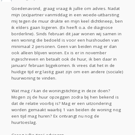
Sport
Contact
Viva zoekt
Aangeboden
Goedenavond, graag vraag ik jullie om advies. Nadat
Gevraagd
Horen
Doen
Zien
mijn (ex)partner vanmiddag in een woede-uitbarsting
Lezen
mij tegen de muur drukte en mijn keel dichtkneep, ben
ik elders gaan logeren. (Ex heeft o.a. de diagnose
borderline). Sinds februari dit jaar wonen wij samen in
een woning die bedoeld is voor een huishouden van
minimaal 2 personen. Geen van beiden mag er dan
ook alleen blijven wonen. Ex is er in november
ingeschreven en betaalt ook de huur, ik ben daar in
januari/ februari bijgekomen. Ik vrees dat het in de
huidige tijd erg lastig gaat zijn om een andere (sociale)
huurwoning te vinden.
Wat mag / kan de woningstichting in deze doen?
Mogen zij de huur opzeggen zodra bij hen bekend is
dat de relatie voorbij is? Mag er een uitzondering
worden gemaakt waarbij 1 van beiden de woning nog
een tijd mag huren? Ex ontvangt nu nog de
huurtoeslag.