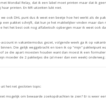
met Mondial Relay, dat ik een label moet printen maar dat ik geen 
 haar printen. En MR uitzetten lukt niet.
n we ook DHL punt dus ik weet een beetje hoe het werkt als de pa
 een pakket schrijft, dat kun je het makkelijker vinden maar dan no
je het het best ook nog alfabetisch opbergen maar ik weet ook dat d
ed-account in vakantiemodus gezet, volgende week ga ik op vakanti
innen. Die gelijk weggebracht en toen ik op "mijn" pakketpunt wa
f ze die apart moesten houden want dan moest ik een formulier 
mijn moeder de 2 pakketjes die (al meer dan een week) onderweg z
uit het net gesloten topic:
ds niet mogelijk om bewaarde zoekopdrachten te zien? Er is weer een