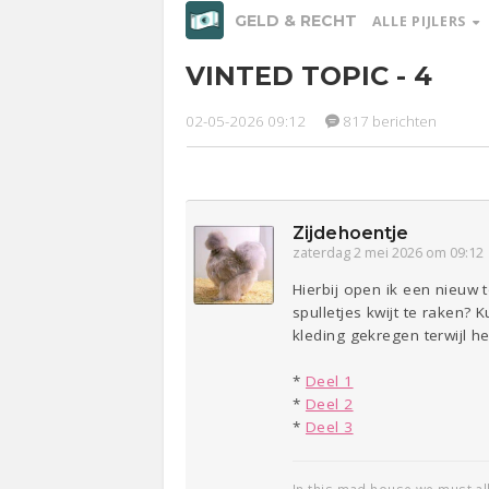
GELD & RECHT
ALLE PIJLERS
VINTED TOPIC - 4
Relaties
Werk &
Studie
02-05-2026 09:12
817 berichten
Ge
Entertainment
Lijf & Lijn
Sport
Contact
Zijdehoentje
zaterdag 2 mei 2026 om 09:12
Hierbij open ik een nieuw 
spulletjes kwijt te raken?
kleding gekregen terwijl he
*
Deel 1
*
Deel 2
*
Deel 3