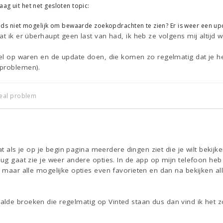
aag uit het net gesloten topic:
teeds niet mogelijk om bewaarde zoekopdrachten te zien? Er is weer een upd
t ik er überhaupt geen last van had, ik heb ze volgens mij altijd w
wel op waren en de update doen, die komen zo regelmatig dat je het 
 problemen).
a real problem
 dat als je op je begin pagina meerdere dingen ziet die je wilt bekij
rug gaat zie je weer andere opties. In de app op mijn telefoon heb 
t maar alle mogelijke opties even favorieten en dan na bekijken alle
lde broeken die regelmatig op Vinted staan dus dan vind ik het zo