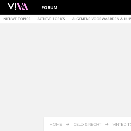
FORUM
NIEUWE TOPICS
ACTIEVE TOPICS
ALGEMENE VOORWAARDEN & HUI
HOME
GELD & RECHT
VINTED TO