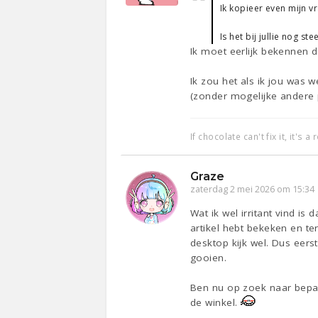
Ik kopieer even mijn vr
Is het bij jullie nog s
Ik moet eerlijk bekennen da
Ik zou het als ik jou was 
(zonder mogelijke andere
If chocolate can't fix it, it's 
Graze
zaterdag 2 mei 2026 om 15:34
Wat ik wel irritant vind is
artikel hebt bekeken en te
desktop kijk wel. Dus eers
gooien.
Ben nu op zoek naar bepaa
de winkel.