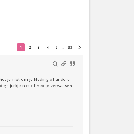
Actueel
Oekraïne
1
2
3
4
5
...
33
Thuis
Klussen
Lezen
het je niet om je kleding of andere
ldige jurkje niet of heb je verwassen