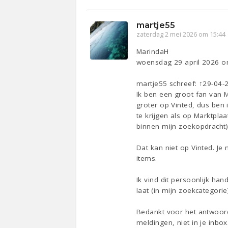
martje55
zaterdag 2 mei 2026 om 15:44
MarindaH
woensdag 29 april 2026 o
martje55 schreef: ↑29-04-
Ik ben een groot fan van M
groter op Vinted, dus ben 
te krijgen als op Marktpl
binnen mijn zoekopdracht) 
Dat kan niet op Vinted. Je
items.
Ik vind dit persoonlijk ha
laat (in mijn zoekcategorie
Bedankt voor het antwoord
meldingen, niet in je inbox