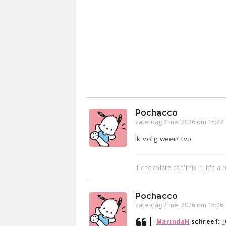
Pochacco
zaterdag 2 mei 2026 om 15:22
Ik volg weer/ tvp
If chocolate can't fix it, it's 
Pochacco
zaterdag 2 mei 2026 om 15:26
MarindaH
schreef:
↑