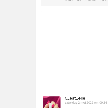
In this mad house we must all
C_est_elle
zaterdag 2 mei 2026 om 09:24