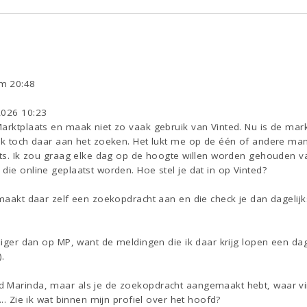
m 20:48
2026 10:23
arktplaats en maak niet zo vaak gebruik van Vinted. Nu is de mark
ik toch daar aan het zoeken. Het lukt me op de één of andere mani
aats. Ik zou graag elke dag op de hoogte willen worden gehouden 
die online geplaatst worden. Hoe stel je dat in op Vinted?
 maakt daar zelf een zoekopdracht aan en die check je dan dagelijk
ndiger dan op MP, want de meldingen die ik daar krijg lopen een dag
).
 Marinda, maar als je de zoekopdracht aangemaakt hebt, waar vind
... Zie ik wat binnen mijn profiel over het hoofd?