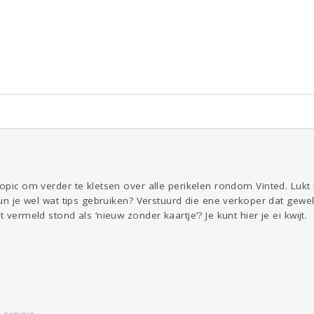
Reizen
Seks
Gezondheid
Coronavirus
Overig
COVID-19
ld & Recht
Kinderen
Digi
Eten
Mode &
Zwanger
Psyche
Beauty
Viva zoekt
Aangeboden
Gevraagd
Horen
Doen
Zien
topic om verder te kletsen over alle perikelen rondom Vinted. Lukt 
 Kun je wel wat tips gebruiken? Verstuurd die ene verkoper dat gewe
t vermeld stond als ‘nieuw zonder kaartje’? Je kunt hier je ei kwijt.