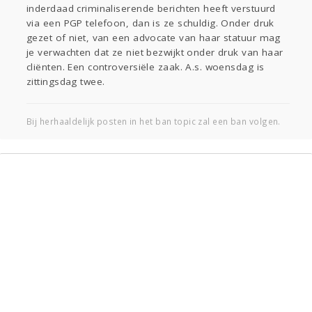
inderdaad criminaliserende berichten heeft verstuurd
Gevraagd
Horen
Doen
Zien
via een PGP telefoon, dan is ze schuldig. Onder druk
Lezen
gezet of niet, van een advocate van haar statuur mag
je verwachten dat ze niet bezwijkt onder druk van haar
cliënten. Een controversiële zaak. A.s. woensdag is
zittingsdag twee.
Bij herhaaldelijk posten in het ban topic zal een ban volgen.