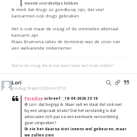
meeste voordeeltjes hebben.
Ik denk dat drugs zo goedkoop zijn, dat veel
kansarmen ook drugs gebruiken.
Het is ook maar de vraag of de criminelen allemaal
kansarm zijn.
Klaas Bruinsma (alias de dominee) was de zoon van
een welvarende ondernemer.
Wat is de vraag die ik niet weet maar wel moet stellen?
Lori
zondag 19 april 2026 om 07:53
Paradise
schreef:
↑
18-04-2026 23:16
@ Lori: dat begrijp ik. Maar valt en staat dat ook niet
bij een uitspraak straks? Dat het verstandig is dat
advocaten zich pas na een eventuele veroordeling
gaan uitspreken?
Ik zie het daarna niet ineens wel gebeuren, maar
we zullen zien