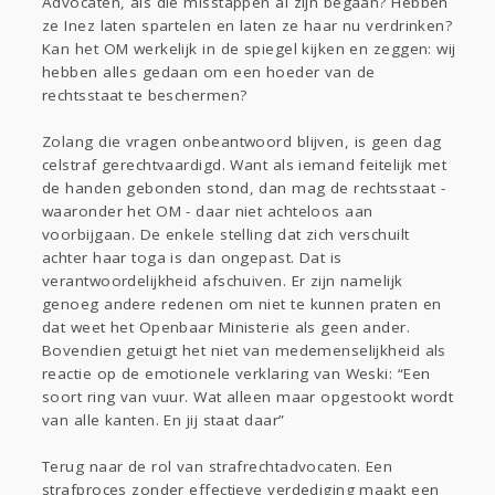
Advocaten, als die misstappen al zijn begaan? Hebben
ze Inez laten spartelen en laten ze haar nu verdrinken?
Kan het OM werkelijk in de spiegel kijken en zeggen: wij
hebben alles gedaan om een hoeder van de
rechtsstaat te beschermen?
Zolang die vragen onbeantwoord blijven, is geen dag
celstraf gerechtvaardigd. Want als iemand feitelijk met
de handen gebonden stond, dan mag de rechtsstaat -
waaronder het OM - daar niet achteloos aan
voorbijgaan. De enkele stelling dat zich verschuilt
achter haar toga is dan ongepast. Dat is
verantwoordelijkheid afschuiven. Er zijn namelijk
genoeg andere redenen om niet te kunnen praten en
dat weet het Openbaar Ministerie als geen ander.
Bovendien getuigt het niet van medemenselijkheid als
reactie op de emotionele verklaring van Weski: “Een
soort ring van vuur. Wat alleen maar opgestookt wordt
van alle kanten. En jij staat daar”
Terug naar de rol van strafrechtadvocaten. Een
strafproces zonder effectieve verdediging maakt een