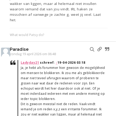
wakker van liggen, maar al helemaal niet invullen
waarom iemand dat van jou vindt. IRL haken ze
misschien af vanwege je zachte g, weet jij veel. Laat
het.
What would Patsy do?
Paradise
zondag 19 april 2026 om 06:48
Ladyday21
schreef:
↑
19-04-2026 03:18
Ja, je hebt als forummer hier gewoon de mogelijkheid
om mensen te blokkeren. Ik zou me als geblokkeerde
maar niet teveel afvragen waarom of proberen te
gissen naar wat daar de redenen voor zijn. Een
echoput wordt het hier daardoor ook al niet. Of je
moet inderdaad iedereen met een andere mening op
ieder topic blokkeren.
Dit is gewoon meestal niet de reden. Vaak vindt
iemand je om reden x,y,z een irritante forummer. Ik
zou er niet wakker van liggen, maar al helemaal niet