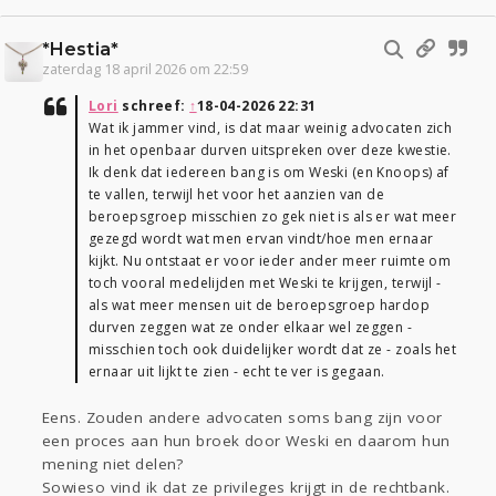
*Hestia*
zaterdag 18 april 2026 om 22:59
Lori
schreef:
↑
18-04-2026 22:31
Wat ik jammer vind, is dat maar weinig advocaten zich
in het openbaar durven uitspreken over deze kwestie.
Ik denk dat iedereen bang is om Weski (en Knoops) af
te vallen, terwijl het voor het aanzien van de
beroepsgroep misschien zo gek niet is als er wat meer
gezegd wordt wat men ervan vindt/hoe men ernaar
kijkt. Nu ontstaat er voor ieder ander meer ruimte om
toch vooral medelijden met Weski te krijgen, terwijl -
als wat meer mensen uit de beroepsgroep hardop
durven zeggen wat ze onder elkaar wel zeggen -
misschien toch ook duidelijker wordt dat ze - zoals het
ernaar uit lijkt te zien - echt te ver is gegaan.
Eens. Zouden andere advocaten soms bang zijn voor
een proces aan hun broek door Weski en daarom hun
mening niet delen?
Sowieso vind ik dat ze privileges krijgt in de rechtbank.