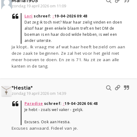
Maria1905
zondag 19 april 2026 om 11:09
Lori
schreef:
↑
19-04-2026 09:48
Dat zeg ik toch niet? Maar haar zielig vinden en doen
alsof haar geen enkele blaam treft en het OM de
boeman is en haar dood wilde hebben, is wel een
ander uiterste.
Ja klopt.. Ik vraag me af wat haar heeft bezield om aan
deze zaak te beginnen. Ze zal het voor het geld niet
meer hoeven te doen. En ze is 71. Nu zit ze aan alle
kanten in de tang.
*Hestia*
zondag 19 april 2026 om 14:39
Paradise
schreef:
↑
19-04-2026 06:48
Je hebt - zoals wel vaker - gelijk.
Excuses. Ook aan Hestia.
Excuses aanvaard. Fideel van je.