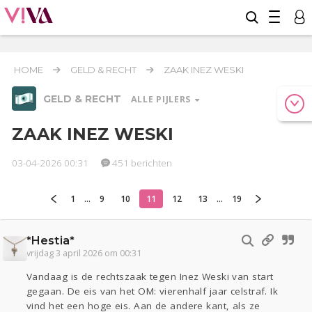
HOME
GELD & RECHT
ZAAK INEZ WESKI
GELD & RECHT
ALLE PIJLERS
ZAAK INEZ WESKI
03-04-2026 00:31
451 berichten
Relaties
Werk & Studie
Reizen
1
...
9
10
11
12
13
...
19
Geld & Recht
Seks
Gezondheid
Coronavirus
Overig
COVID-19
*Hestia*
Actueel
Oekraïne
Entertainment
Lijf & Lijn
vrijdag 3 april 2026 om 00:31
Kinderen
Digi
Eten
Mode & Beauty
Vandaag is de rechtszaak tegen Inez Weski van start
Zwanger
Psyche
Thuis
Klussen
gegaan. De eis van het OM: vierenhalf jaar celstraf. Ik
vind het een hoge eis. Aan de andere kant, als ze
Sport
Contact
Viva zoekt
Aangeboden