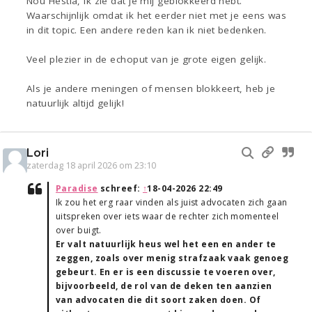
Nou Hestia, ik zie dat je mij geblokkeerd hebt.
Waarschijnlijk omdat ik het eerder niet met je eens was
in dit topic. Een andere reden kan ik niet bedenken.
Veel plezier in de echoput van je grote eigen gelijk.
Als je andere meningen of mensen blokkeert, heb je
natuurlijk altijd gelijk!
Lori
zaterdag 18 april 2026 om 23:10
Paradise
schreef:
↑
18-04-2026 22:49
Ik zou het erg raar vinden als juist advocaten zich gaan
uitspreken over iets waar de rechter zich momenteel
over buigt.
Er valt natuurlijk heus wel het een en ander te
zeggen, zoals over menig strafzaak vaak genoeg
gebeurt. En er is een discussie te voeren over,
bijvoorbeeld, de rol van de deken ten aanzien
van advocaten die dit soort zaken doen. Of