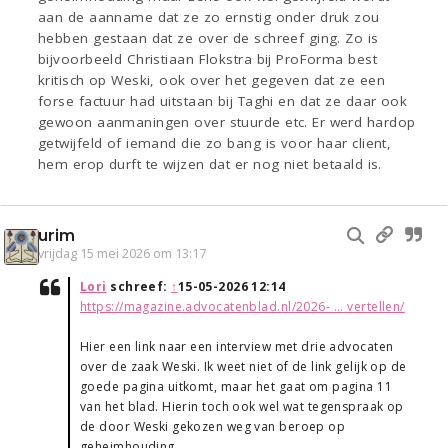
aan de aanname dat ze zo ernstig onder druk zou
hebben gestaan dat ze over de schreef ging. Zo is
bijvoorbeeld Christiaan Flokstra bij ProForma best
kritisch op Weski, ook over het gegeven dat ze een
forse factuur had uitstaan bij Taghi en dat ze daar ook
gewoon aanmaningen over stuurde etc. Er werd hardop
getwijfeld of iemand die zo bang is voor haar client,
hem erop durft te wijzen dat er nog niet betaald is.
urim
vrijdag 15 mei 2026 om 13:17
Lori
schreef:
↑
15-05-2026 12:14
https://magazine.advocatenblad.nl/2026- ... vertellen/
Hier een link naar een interview met drie advocaten
over de zaak Weski. Ik weet niet of de link gelijk op de
goede pagina uitkomt, maar het gaat om pagina 11
van het blad. Hierin toch ook wel wat tegenspraak op
de door Weski gekozen weg van beroep op
geheimhouding.