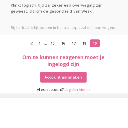
Klinkt logisch, tijd zal zeker een overweging zijn
geweest, dit icm de gezondheid van Weski.
Bij herhaaldelijk posten in het ban topic zal een ban volgen.
1
...
15
16
17
18
19
Om te kunnen reageren moet je
ingelogd zijn
Account aanmaken
Al een account?
Log dan hier in