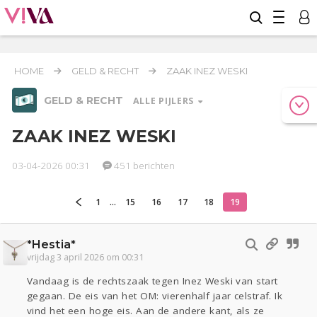
HOME
GELD & RECHT
ZAAK INEZ WESKI
GELD & RECHT
ALLE PIJLERS
ZAAK INEZ WESKI
03-04-2026 00:31
451 berichten
Werk & Studie
1
...
15
16
17
18
19
Relaties
Geld & Recht
Reizen
Seks
Coronavirus
COVID-19
*Hestia*
vrijdag 3 april 2026 om 00:31
Gezondheid
Overig
Vandaag is de rechtszaak tegen Inez Weski van start
Actueel
Oekraïne
gegaan. De eis van het OM: vierenhalf jaar celstraf. Ik
vind het een hoge eis. Aan de andere kant, als ze