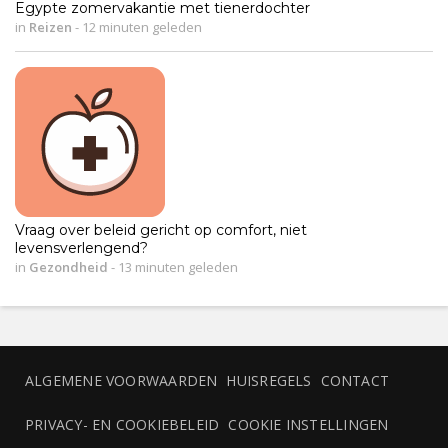
Egypte zomervakantie met tienerdochter
in
Reizen
-
12 minuten geleden
Vraag over beleid gericht op comfort, niet
levensverlengend?
in
Gezondheid
-
13 minuten geleden
ALGEMENE VOORWAARDEN
HUISREGELS
CONTACT
PRIVACY- EN COOKIEBELEID
COOKIE INSTELLINGEN