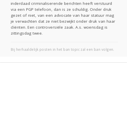
inderdaad criminaliserende berichten heeft verstuurd
Entertainment
Lijf & Lijn
via een PGP telefoon, dan is ze schuldig. Onder druk
Kinderen
Digi
Eten
Mode & Beauty
gezet of niet, van een advocate van haar statuur mag
Zwanger
Thuis
Klussen
je verwachten dat ze niet bezwijkt onder druk van haar
cliënten. Een controversiële zaak. A.s. woensdag is
zittingsdag twee.
Psyche
Sport
Contact
Viva zoekt
Aangeboden
Bij herhaaldelijk posten in het ban topic zal een ban volgen.
Gevraagd
Horen
Doen
Zien
Lezen