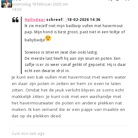
woensdag 18 februari 2026 om
14:50
Hallodaar
schreef:
↑
18-02-2026 14:36
Ik zie mezelf niet mijn badkuip vullen met havermout
pap. Mijn hond is best groot, past niet in een teiltje of
babybadje
Sowieso is smeren (wat dan ook) lastig.
De meeste last heeft hij aan zijn snuit en poten. Een
zalfje is er zo weer vanaf gelikt of gepoetst. Hij is daar
echt een dwarse drol in.
Je kunt een bak vullen met havermout met warm water
en daar zijn poten in zetten en hem zo even te laten
zitten. Omdat het de jeuk verlicht blijven ze soms echt
makkelijk zitten. Je kunt ook met een washandje met
het havermoutwater de poten en andere plekken nat
maken. Ik ken iemand die er een papje van maakte en
dat op de plekken deed.
Cum non tum age