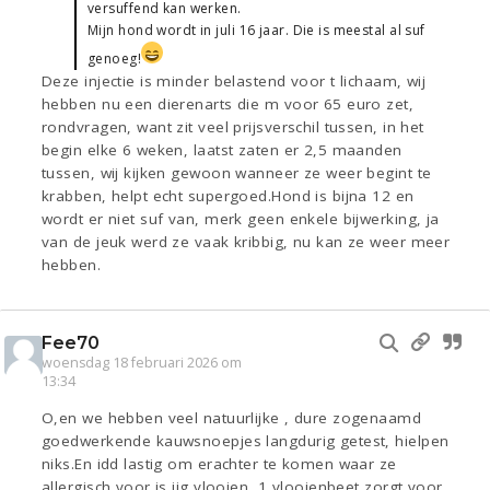
versuffend kan werken.
Mijn hond wordt in juli 16 jaar. Die is meestal al suf
genoeg!
Deze injectie is minder belastend voor t lichaam, wij
hebben nu een dierenarts die m voor 65 euro zet,
rondvragen, want zit veel prijsverschil tussen, in het
begin elke 6 weken, laatst zaten er 2,5 maanden
tussen, wij kijken gewoon wanneer ze weer begint te
krabben, helpt echt supergoed.Hond is bijna 12 en
wordt er niet suf van, merk geen enkele bijwerking, ja
van de jeuk werd ze vaak kribbig, nu kan ze weer meer
hebben.
Fee70
woensdag 18 februari 2026 om
13:34
O,en we hebben veel natuurlijke , dure zogenaamd
goedwerkende kauwsnoepjes langdurig getest, hielpen
niks.En idd lastig om erachter te komen waar ze
allergisch voor is,iig vlooien, 1 vlooienbeet zorgt voor