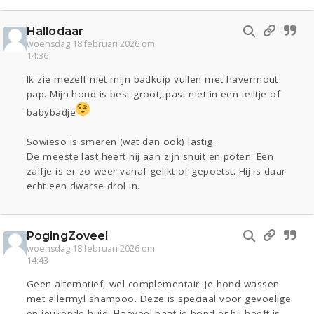
Hallodaar
woensdag 18 februari 2026 om
14:36
Ik zie mezelf niet mijn badkuip vullen met havermout
pap. Mijn hond is best groot, past niet in een teiltje of
babybadje
Sowieso is smeren (wat dan ook) lastig.
De meeste last heeft hij aan zijn snuit en poten. Een
zalfje is er zo weer vanaf gelikt of gepoetst. Hij is daar
echt een dwarse drol in.
PogingZoveel
woensdag 18 februari 2026 om
14:43
Geen alternatief, wel complementair: je hond wassen
met allermyl shampoo. Deze is speciaal voor gevoelige
en jeukende huid. Hoeveel baat je hond er bij heeft is