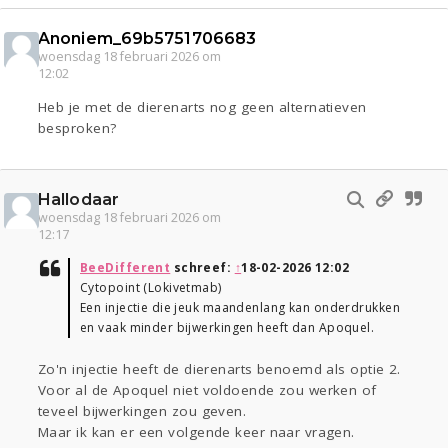
Anoniem_69b5751706683
woensdag 18 februari 2026 om
12:02
Heb je met de dierenarts nog geen alternatieven
besproken?
Hallodaar
woensdag 18 februari 2026 om
12:17
BeeDifferent
schreef:
↑
18-02-2026 12:02
Cytopoint (Lokivetmab)
Een injectie die jeuk maandenlang kan onderdrukken
en vaak minder bijwerkingen heeft dan Apoquel.
Zo'n injectie heeft de dierenarts benoemd als optie 2.
Voor al de Apoquel niet voldoende zou werken of
teveel bijwerkingen zou geven.
Maar ik kan er een volgende keer naar vragen.