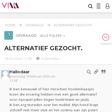
HOME
GEVRAAGD
ALTERNATIEF GEZOCHT.
GEVRAAGD
ALLE PIJLERS
ALTERNATIEF GEZOCHT.
18-02-2026 11:38
16 berichten
Relaties
Werk & Studie
Geld & Recht
Reizen
Seks
Gezondheid
Coronavirus
Overig
COVID-19
Hallodaar
Actueel
Oekraïne
Entertainment
Lijf & Lijn
woensdag 18 februari 2026 om
11:38
Kinderen
Digi
Eten
Mode & Beauty
Zwanger
Psyche
Thuis
Klussen
Ik ben benieuwd of hier misschien hondenbaasjes
lezen die ervaring hebben met een goed alternatief
Sport
Contact
Viva zoekt
Aangeboden
voor Apoquel pillen (tegen huidirritatie en jeuk).
Horen
Doen
Zien
Ik ben erg tevreden over het middel. Mijn hond krapt
zichzelf niet meer stuk en het continu aan zijn poten