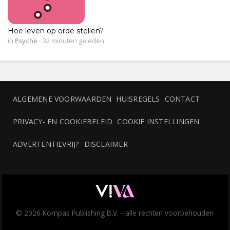
Hoe leven op orde stellen?
in
Psyche
-
32 minuten geleden
ALGEMENE VOORWAARDEN
HUISREGELS
CONTACT
PRIVACY- EN COOKIEBELEID
COOKIE INSTELLINGEN
ADVERTENTIEVRIJ?
DISCLAIMER
© 2026 Kompas Publishing B.V. - alle rechten voorbehouden