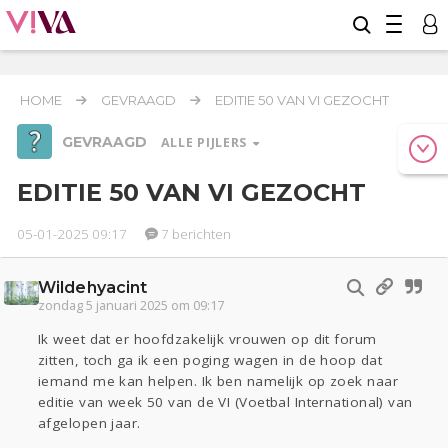
HOME
GEVRAAGD
EDITIE 50 VAN VI GEZOCHT
GEVRAAGD
ALLE PIJLERS
EDITIE 50 VAN VI GEZOCHT
05-01-2025 09:17
7 berichten
Werk & Studie
Reizen
Wildehyacint
Relaties
Geld & Recht
zondag 5 januari 2025 om 09:17
Seks
Gezondheid
Coronavirus
COVID-19
Ik weet dat er hoofdzakelijk vrouwen op dit forum
zitten, toch ga ik een poging wagen in de hoop dat
Overig
iemand me kan helpen. Ik ben namelijk op zoek naar
editie van week 50 van de VI (Voetbal International) van
Actueel
Oekraïne
Lijf & Lijn
afgelopen jaar.