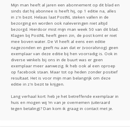
Mijn man heeft al jaren een abonnement op dit blad en
Entertainment
sinds dat hij abonnee is heeft hij, op 1 editie na, alles
Digi
Eten
in z'n bezit. Helaas laat PostNL steken vallen in de
bezorging en worden ook naleveringen niet altijd
bezorgd. Hierdoor mist mijn man week 50 van dit blad.
Kinderen
Mode & Beauty
Klagen bij PostNL heeft geen zin, de post komt er niet
Zwanger
Psyche
Thuis
Klussen
mee boven water. De VI heeft al eens een editie
Sport
Contact
Viva zoekt
Aangeboden
nagezonden en geeft nu aan dat er (vooralsnog) geen
Horen
Doen
Zien
exemplaar van deze editie bij hen voorradig is. Ook in
diverse winkels bij ons in de buurt was er geen
exemplaar meer aanwezig. Ik heb ook al een oproep
Gevraagd
op facebook staan. Maar tot op heden zonder positief
Lezen
resultaat. Het is voor mijn man belangrijk om deze
editie in z'n bezit te krijgen.
Lang verhaal kort: heb je het betreffende exemplaar in
huis en mogen wij ‘m van je overnemen (uiteraard
tegen betaling)? Dan kom ik graag in contact met je.