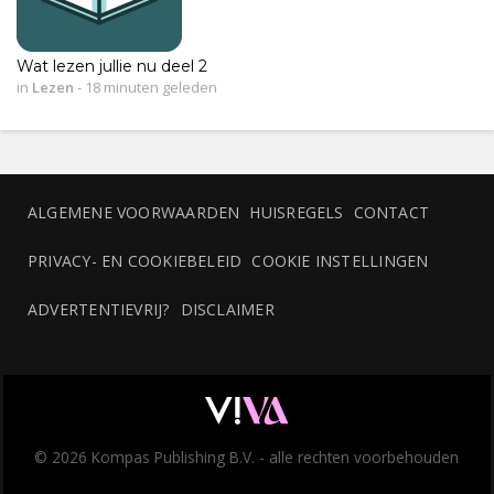
Wat lezen jullie nu deel 2
in
Lezen
-
18 minuten geleden
ALGEMENE VOORWAARDEN
HUISREGELS
CONTACT
PRIVACY- EN COOKIEBELEID
COOKIE INSTELLINGEN
ADVERTENTIEVRIJ?
DISCLAIMER
© 2026 Kompas Publishing B.V. - alle rechten voorbehouden