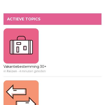
ACTIEVE TOPICS
Vakantiebestemming 30+
in
Reizen
-
4 minuten geleden