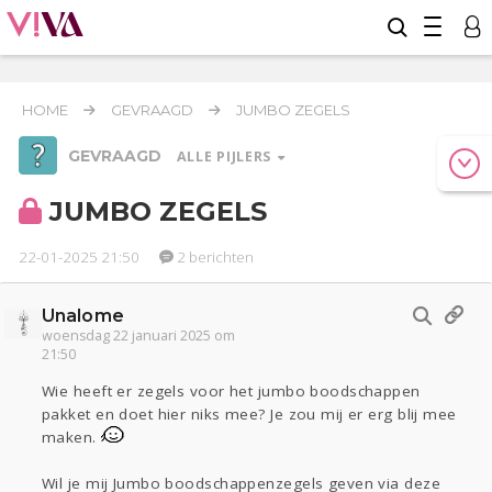
HOME
GEVRAAGD
JUMBO ZEGELS
GEVRAAGD
ALLE PIJLERS
JUMBO ZEGELS
22-01-2025 21:50
2 berichten
Werk & Studie
Unalome
Relaties
Geld & Recht
Reizen
woensdag 22 januari 2025 om
Seks
Gezondheid
Coronavirus
21:50
COVID-19
Wie heeft er zegels voor het jumbo boodschappen
pakket en doet hier niks mee? Je zou mij er erg blij mee
Overig
maken.
Actueel
Oekraïne
Lijf & Lijn
Wil je mij Jumbo boodschappenzegels geven via deze