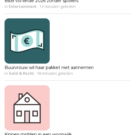
B&B vol liefde 2026 zonder spoilers
in
Entertainment
-
13 minuten geleden
Buurvrouw wil haar pakket niet aannemen
in
Geld & Recht
-
18 minuten geleden
Kippen midden in een woonwijk