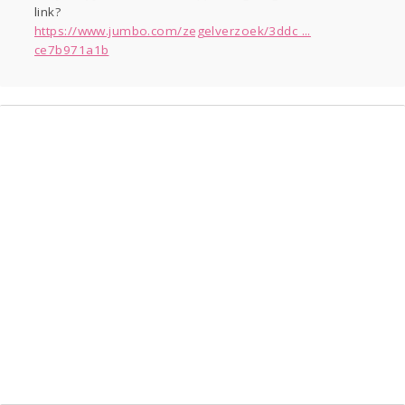
link?
Entertainment
https://www.jumbo.com/zegelverzoek/3ddc ...
Digi
Mode & Beauty
ce7b971a1b
Kinderen
Eten
Zwanger
Klussen
Psyche
Thuis
Sport
Contact
Viva zoekt
Aangeboden
Horen
Doen
Zien
Gevraagd
Lezen