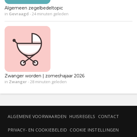
Algemeen zegelbedeltopic
in
Gevraagd
-
24 minuten geleden
Zwanger worden | zomer/najaar 2026
in
Zwanger
-
28 minuten geleden
ALGEMENE VOORWAARDEN
HUISREGELS
CONTACT
PRIVACY- EN COOKIEBELEID
COOKIE INSTELLINGEN