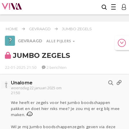
HOME
GEVRAAGD
JUMBO ZEGELS
GEVRAAGD
ALLE PIJLERS
JUMBO ZEGELS
22-01-2025 21:50
2 berichten
Werk & Studie
Geld & Recht
Unalome
Relaties
Reizen
woensdag 22 januari 2025 om
Gezondheid
Coronavirus
21:50
COVID-19
Wie heeft er zegels voor het jumbo boodschappen
pakket en doet hier niks mee? Je zou mij er erg blij mee
Seks
Overig
maken.
Actueel
Oekraïne
Lijf & Lijn
Wil je mij Jumbo boodschappenzegels geven via deze