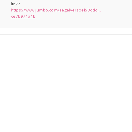
link?
Entertainment
https://www.jumbo.com/zegelverzoek/3ddc ...
Kinderen
Digi
Eten
Mode & Beauty
ce7b971a1b
Psyche
Thuis
Klussen
Zwanger
Sport
Contact
Viva zoekt
Aangeboden
Horen
Doen
Zien
Gevraagd
Lezen