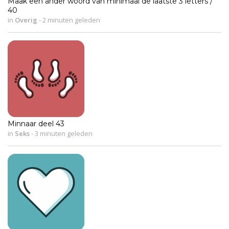
Maak een ander woord van minimaal de laatste 3 letters /
40
in
Overig
-
2 minuten geleden
Minnaar deel 43
in
Seks
-
3 minuten geleden