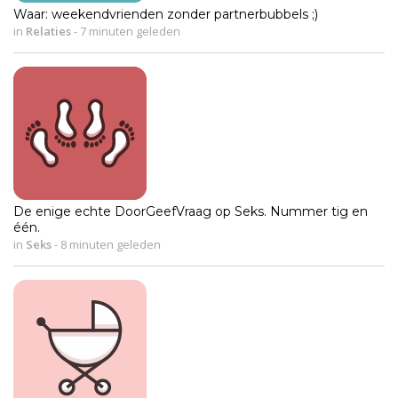
Waar: weekendvrienden zonder partnerbubbels ;)
in
Relaties
-
7 minuten geleden
De enige echte DoorGeefVraag op Seks. Nummer tig en
één.
in
Seks
-
8 minuten geleden