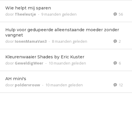
Wie helpt mij sparen
door
Theeleutje
-
9 maanden geleden
56
Hulp voor gedupeerde alleenstaande moeder zonder
vangnet
door
IonenMamaVan3
-
8 maanden geleden
2
Kleurenwaaier Shades by Eric Kuster
door
GeweldigWeer
-
10 maanden geleden
6
AH mini's
door
poldervrouw
-
10 maanden geleden
12