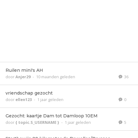
Ruilen mini's AH
door
Anjer29
-
10 maanden geleden
36
vriendschap gezocht
door
ellen123
-
1 jaar geleden
0
Gezocht: kaartje Dam tot Damloop 10EM
door
{ topic.S_USERNAME }
-
1 jaar geleden
5