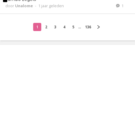
door
Unalome
-
1 jaar geleden
1
1
2
3
4
5
...
136