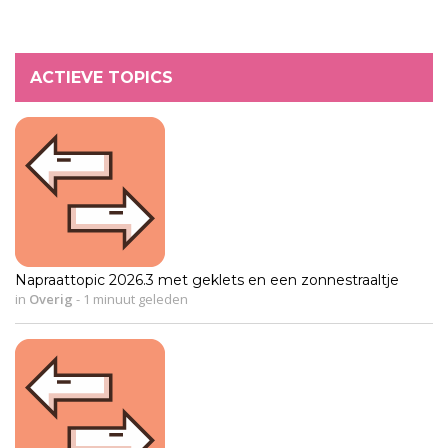
ACTIEVE TOPICS
Napraattopic 2026.3 met geklets en een zonnestraaltje
in
Overig
-
1 minuut geleden