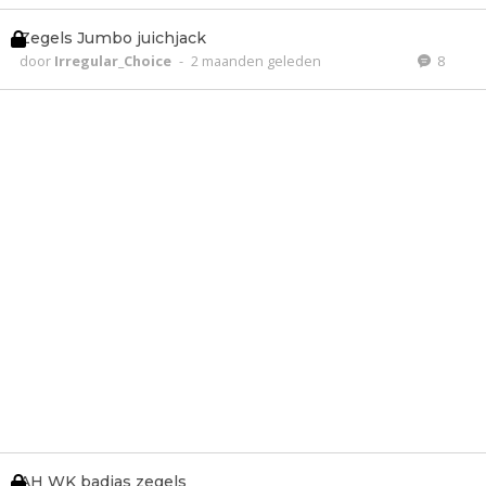
Zegels Jumbo juichjack
door
Irregular_Choice
-
2 maanden geleden
8
AH WK badjas zegels