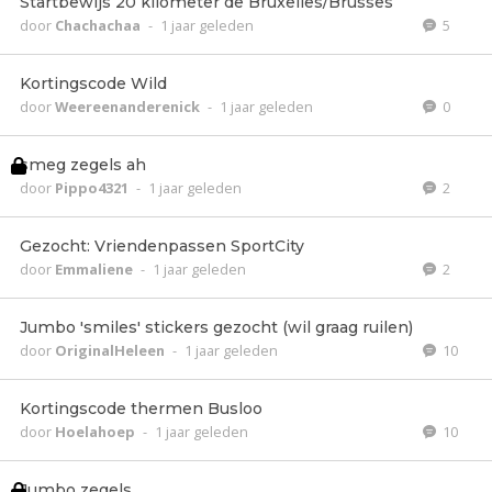
Startbewijs 20 kilometer de Bruxelles/Brusses
door
Chachachaa
-
1 jaar geleden
5
Kortingscode Wild
door
Weereenanderenick
-
1 jaar geleden
0
smeg zegels ah
door
Pippo4321
-
1 jaar geleden
2
Gezocht: Vriendenpassen SportCity
door
Emmaliene
-
1 jaar geleden
2
Jumbo 'smiles' stickers gezocht (wil graag ruilen)
door
OriginalHeleen
-
1 jaar geleden
10
Kortingscode thermen Busloo
door
Hoelahoep
-
1 jaar geleden
10
Jumbo zegels