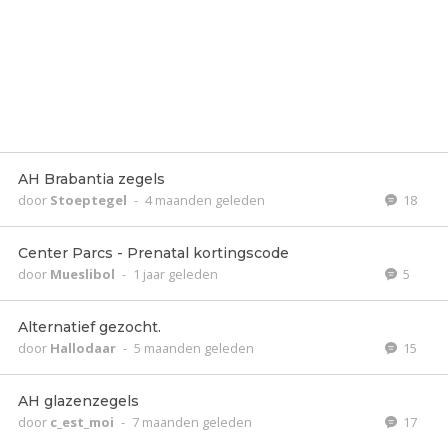
AH Brabantia zegels
door
Stoeptegel
-
4 maanden geleden
18
Center Parcs - Prenatal kortingscode
door
Mueslibol
-
1 jaar geleden
5
Alternatief gezocht.
door
Hallodaar
-
5 maanden geleden
15
AH glazenzegels
door
c_est_moi
-
7 maanden geleden
17