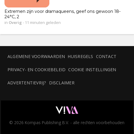
Extremen zijn voor dramaqueens, geef ons gewoon 18-
24°C, 2
in
Overig
-
11 minuten geleden
ALGEMENE VOORWAARDEN
HUISREGELS
CONTACT
PRIVACY- EN COOKIEBELEID
COOKIE INSTELLINGEN
ADVERTENTIEVRIJ?
DISCLAIMER
© 2026 Kompas Publishing B.V. - alle rechten voorbehouden