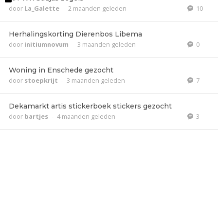
door
La_Galette
-
2 maanden geleden
10
Herhalingskorting Dierenbos Libema
door
initiumnovum
-
3 maanden geleden
0
Woning in Enschede gezocht
door
stoepkrijt
-
3 maanden geleden
7
Dekamarkt artis stickerboek stickers gezocht
door
bartjes
-
4 maanden geleden
3