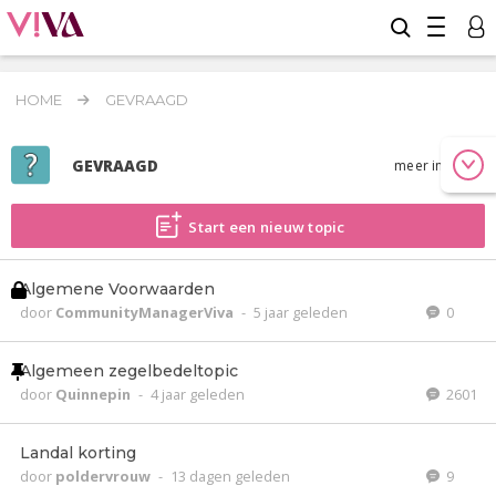
HOME
GEVRAAGD
GEVRAAGD
meer info
Start een nieuw topic
Algemene Voorwaarden
door
CommunityManagerViva
-
5 jaar geleden
0
Algemeen zegelbedeltopic
door
Quinnepin
-
4 jaar geleden
2601
Landal korting
door
poldervrouw
-
13 dagen geleden
9