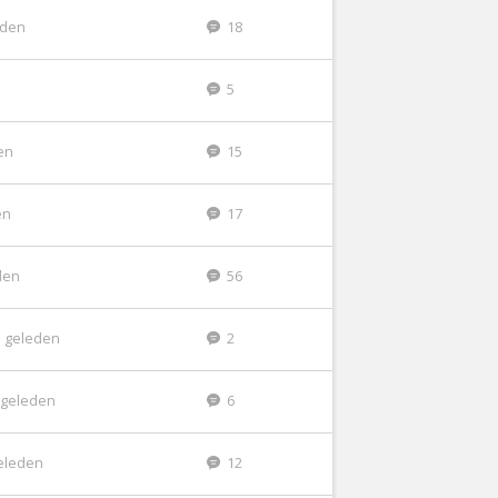
eden
18
5
en
15
en
17
den
56
 geleden
2
 geleden
6
eleden
12