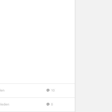
den
10
eleden
0