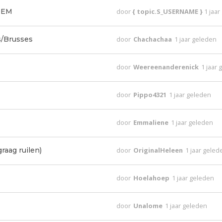
10EM
door
{ topic.S_USERNAME }
1 jaa
s/Brusses
door
Chachachaa
1 jaar geleden
door
Weereenanderenick
1 jaar
door
Pippo4321
1 jaar geleden
door
Emmaliene
1 jaar geleden
raag ruilen)
door
OriginalHeleen
1 jaar geled
door
Hoelahoep
1 jaar geleden
door
Unalome
1 jaar geleden