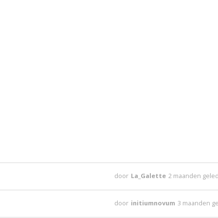
door
La_Galette
2 maanden gele
door
initiumnovum
3 maanden g