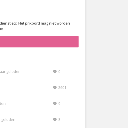
dienst etc. Het prikbord mag niet worden
ie.
jaar geleden
0
2601
eden
9
 geleden
8