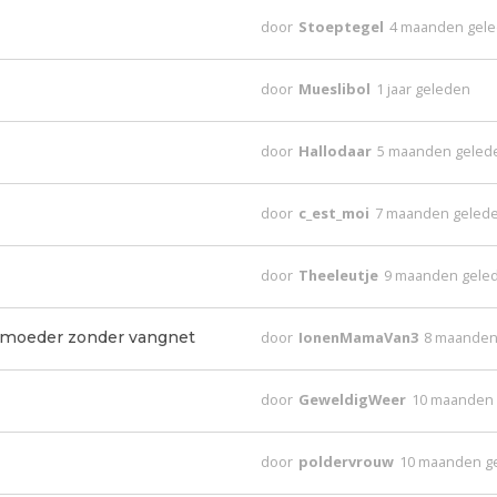
door
Stoeptegel
4 maanden gel
door
Mueslibol
1 jaar geleden
door
Hallodaar
5 maanden geled
door
c_est_moi
7 maanden geled
door
Theeleutje
9 maanden gele
 moeder zonder vangnet
door
IonenMamaVan3
8 maanden
door
GeweldigWeer
10 maanden
door
poldervrouw
10 maanden g