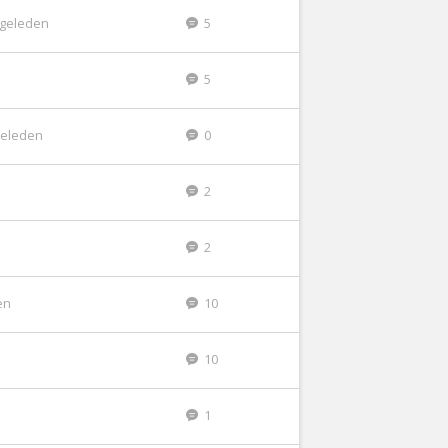
r geleden
5
5
 geleden
0
2
2
en
10
10
1