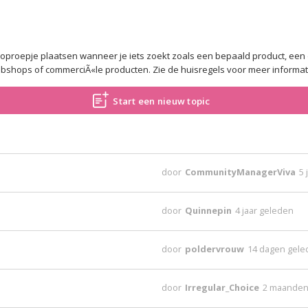
 oproepje plaatsen wanneer je iets zoekt zoals een bepaald product, een 
webshops of commerciÃ«le producten. Zie de huisregels voor meer informat
Start een nieuw topic
door
CommunityManagerViva
5 
door
Quinnepin
4 jaar geleden
door
poldervrouw
14 dagen gel
door
Irregular_Choice
2 maanden