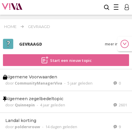
HOME
GEVRAAGD
GEVRAAGD
meer info
Start een nieuw topic
Algemene Voorwaarden
door
CommunityManagerViva
-
5 jaar geleden
0
Algemeen zegelbedeltopic
door
Quinnepin
-
4 jaar geleden
2601
Landal korting
door
poldervrouw
-
14 dagen geleden
9