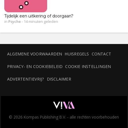
Tijdelijk een uitkering of doorgaan?
in
Psyche
-
14 minuten geleden
ALGEMENE VOORWAARDEN
HUISREGELS
CONTACT
PRIVACY- EN COOKIEBELEID
COOKIE INSTELLINGEN
ADVERTENTIEVRIJ?
DISCLAIMER
© 2026 Kompas Publishing B.V. - alle rechten voorbehouden