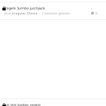
Zegels Jumbo juichjack
door
Irregular_Choice
-
2 maanden geleden
8
AH WK badjas zegels