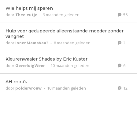
Wie helpt mij sparen
door
Theeleutje
-
9 maanden geleden
56
Hulp voor gedupeerde alleenstaande moeder zonder
vangnet
door
IonenMamaVan3
-
8 maanden geleden
2
Kleurenwaaier Shades by Eric Kuster
door
GeweldigWeer
-
10 maanden geleden
6
AH mini's
door
poldervrouw
-
10 maanden geleden
12