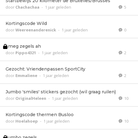
Startbewijs 20 kilometer de Bruxelles/Brusses
door
Chachachaa
-
1 jaar geleden
5
Kortingscode Wild
door
Weereenanderenick
-
1 jaar geleden
0
smeg zegels ah
door
Pippo4321
-
1 jaar geleden
2
Gezocht: Vriendenpassen SportCity
door
Emmaliene
-
1 jaar geleden
2
Jumbo 'smiles' stickers gezocht (wil graag ruilen)
door
OriginalHeleen
-
1 jaar geleden
10
Kortingscode thermen Busloo
door
Hoelahoep
-
1 jaar geleden
10
Jumbo zegels