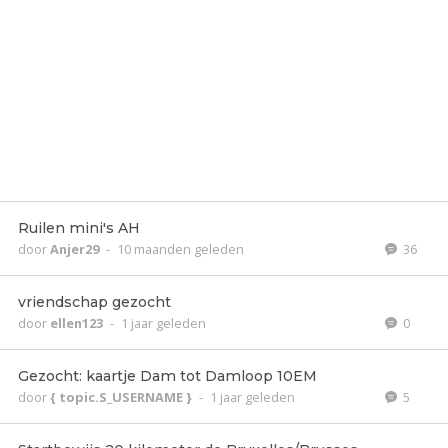
Ruilen mini's AH
door
Anjer29
-
10 maanden geleden
36
vriendschap gezocht
door
ellen123
-
1 jaar geleden
0
Gezocht: kaartje Dam tot Damloop 10EM
door
{ topic.S_USERNAME }
-
1 jaar geleden
5