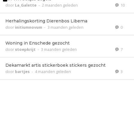
door
La_Galette
-
2 maanden geleden
10
Herhalingskorting Dierenbos Libema
door
initiumnovum
-
3 maanden geleden
0
Woning in Enschede gezocht
door
stoepkrijt
-
3 maanden geleden
7
Dekamarkt artis stickerboek stickers gezocht
door
bartjes
-
4 maanden geleden
3