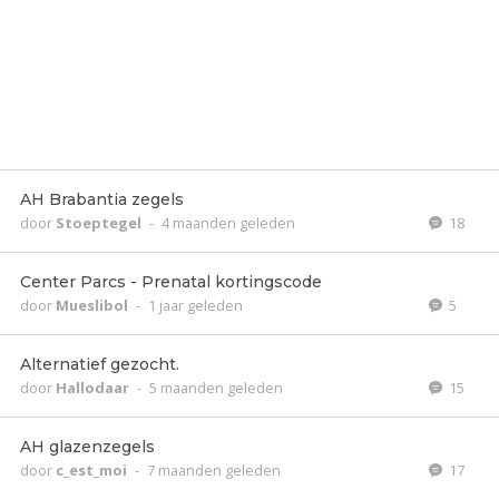
AH Brabantia zegels
door
Stoeptegel
-
4 maanden geleden
18
Center Parcs - Prenatal kortingscode
door
Mueslibol
-
1 jaar geleden
5
Alternatief gezocht.
door
Hallodaar
-
5 maanden geleden
15
AH glazenzegels
door
c_est_moi
-
7 maanden geleden
17