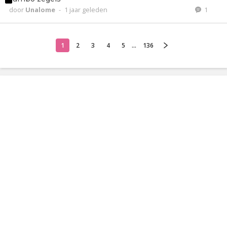
door
Unalome
-
1 jaar geleden
1
1
2
3
4
5
...
136