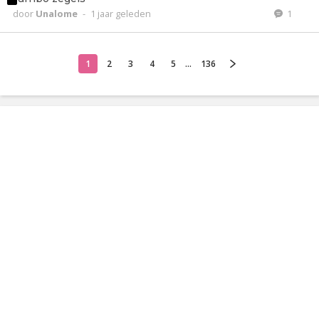
door
Unalome
-
1 jaar geleden
1
1
2
3
4
5
...
136