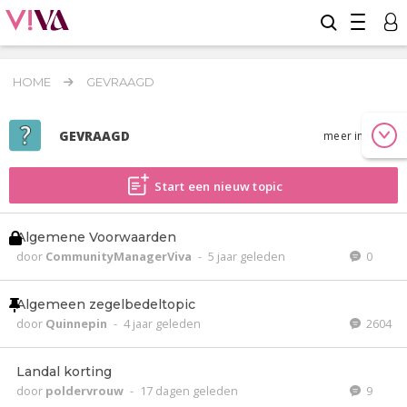
HOME
GEVRAAGD
GEVRAAGD
meer info
Start een nieuw topic
Algemene Voorwaarden
door
CommunityManagerViva
-
5 jaar geleden
0
Algemeen zegelbedeltopic
door
Quinnepin
-
4 jaar geleden
2604
Landal korting
door
poldervrouw
-
17 dagen geleden
9