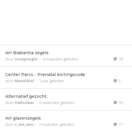
AH Brabantia zegels
door
Stoeptegel
-
4 maanden geleden
18
Center Parcs - Prenatal kortingscode
door
Mueslibol
-
1 jaar geleden
5
Alternatief gezocht.
door
Hallodaar
-
5 maanden geleden
15
AH glazenzegels
door
c_est_moi
-
7 maanden geleden
17