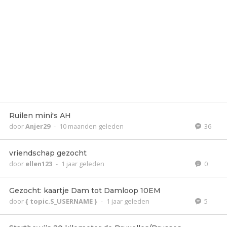
Ruilen mini's AH
door
Anjer29
-
10 maanden geleden
36
vriendschap gezocht
door
ellen123
-
1 jaar geleden
0
Gezocht: kaartje Dam tot Damloop 10EM
door
{ topic.S_USERNAME }
-
1 jaar geleden
5