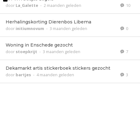
door
La_Galette
-
2 maanden geleden
10
Herhalingskorting Dierenbos Libema
door
initiumnovum
-
3 maanden geleden
0
Woning in Enschede gezocht
door
stoepkrijt
-
3 maanden geleden
7
Dekamarkt artis stickerboek stickers gezocht
door
bartjes
-
4 maanden geleden
3