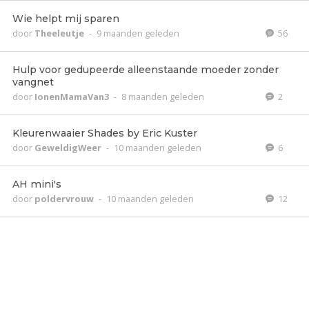
Wie helpt mij sparen
door
Theeleutje
-
9 maanden geleden
56
Hulp voor gedupeerde alleenstaande moeder zonder
vangnet
door
IonenMamaVan3
-
8 maanden geleden
2
Kleurenwaaier Shades by Eric Kuster
door
GeweldigWeer
-
10 maanden geleden
6
AH mini's
door
poldervrouw
-
10 maanden geleden
12