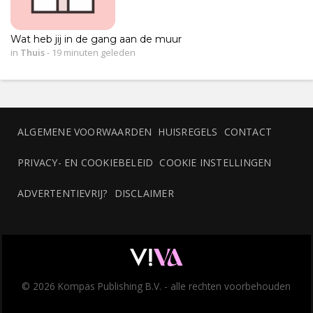
Wat heb jij in de gang aan de muur
in
Thuis
-
19 minuten geleden
ALGEMENE VOORWAARDEN
HUISREGELS
CONTACT
PRIVACY- EN COOKIEBELEID
COOKIE INSTELLINGEN
ADVERTENTIEVRIJ?
DISCLAIMER
© 2026 Kompas Publishing B.V. - alle rechten voorbehouden