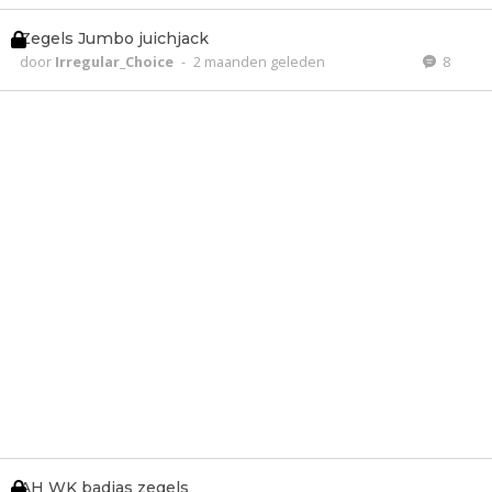
Zegels Jumbo juichjack
door
Irregular_Choice
-
2 maanden geleden
8
AH WK badjas zegels