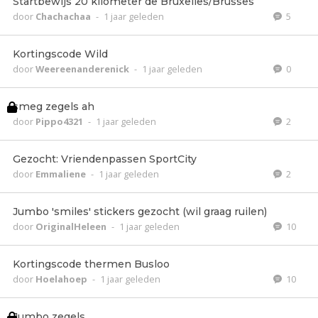
Startbewijs 20 kilometer de Bruxelles/Brusses
door
Chachachaa
-
1 jaar geleden
5
Kortingscode Wild
door
Weereenanderenick
-
1 jaar geleden
0
smeg zegels ah
door
Pippo4321
-
1 jaar geleden
2
Gezocht: Vriendenpassen SportCity
door
Emmaliene
-
1 jaar geleden
2
Jumbo 'smiles' stickers gezocht (wil graag ruilen)
door
OriginalHeleen
-
1 jaar geleden
10
Kortingscode thermen Busloo
door
Hoelahoep
-
1 jaar geleden
10
Jumbo zegels