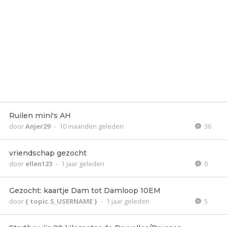
Ruilen mini's AH
door
Anjer29
-
10 maanden geleden
36
vriendschap gezocht
door
ellen123
-
1 jaar geleden
0
Gezocht: kaartje Dam tot Damloop 10EM
door
{ topic.S_USERNAME }
-
1 jaar geleden
5