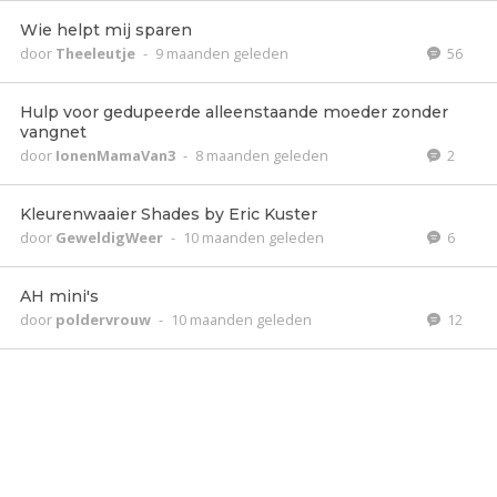
Wie helpt mij sparen
door
Theeleutje
-
9 maanden geleden
56
Hulp voor gedupeerde alleenstaande moeder zonder
vangnet
door
IonenMamaVan3
-
8 maanden geleden
2
Kleurenwaaier Shades by Eric Kuster
door
GeweldigWeer
-
10 maanden geleden
6
AH mini's
door
poldervrouw
-
10 maanden geleden
12