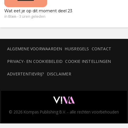
Wat eet je op dit moment deel 23
in
Eten
-
3 uren geleden
ALGEMENE VOORWAARDEN
HUISREGELS
CONTACT
PRIVACY- EN COOKIEBELEID
COOKIE INSTELLINGEN
ADVERTENTIEVRIJ?
DISCLAIMER
© 2026 Kompas Publishing B.V. - alle rechten voorbehouden