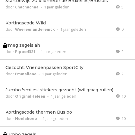
Startbewijs 20 kilometer de Bruxelles/Brusses
door
Chachachaa
-
1 jaar geleden
5
Kortingscode Wild
door
Weereenanderenick
-
1 jaar geleden
0
smeg zegels ah
door
Pippo4321
-
1 jaar geleden
2
Gezocht: Vriendenpassen SportCity
door
Emmaliene
-
1 jaar geleden
2
Jumbo 'smiles' stickers gezocht (wil graag ruilen)
door
OriginalHeleen
-
1 jaar geleden
10
Kortingscode thermen Busloo
door
Hoelahoep
-
1 jaar geleden
10
Jumbo zegels