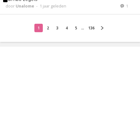
door
Unalome
-
1 jaar geleden
1
1
2
3
4
5
...
136