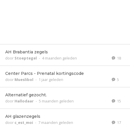
AH Brabantia zegels
door
Stoeptegel
-
4 maanden geleden
18
Center Parcs - Prenatal kortingscode
door
Mueslibol
-
1 jaar geleden
5
Alternatief gezocht.
door
Hallodaar
-
5 maanden geleden
15
AH glazenzegels
door
c_est_moi
-
7 maanden geleden
17