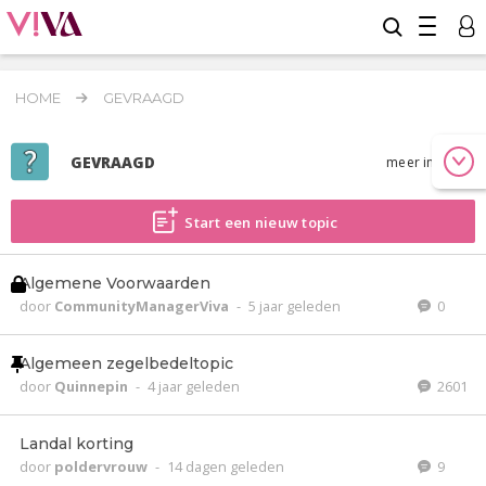
HOME
GEVRAAGD
GEVRAAGD
meer info
Start een nieuw topic
Algemene Voorwaarden
door
CommunityManagerViva
-
5 jaar geleden
0
Algemeen zegelbedeltopic
door
Quinnepin
-
4 jaar geleden
2601
Landal korting
door
poldervrouw
-
14 dagen geleden
9