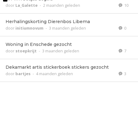
door
La_Galette
-
2 maanden geleden
10
Herhalingskorting Dierenbos Libema
door
initiumnovum
-
3 maanden geleden
0
Woning in Enschede gezocht
door
stoepkrijt
-
3 maanden geleden
7
Dekamarkt artis stickerboek stickers gezocht
door
bartjes
-
4 maanden geleden
3