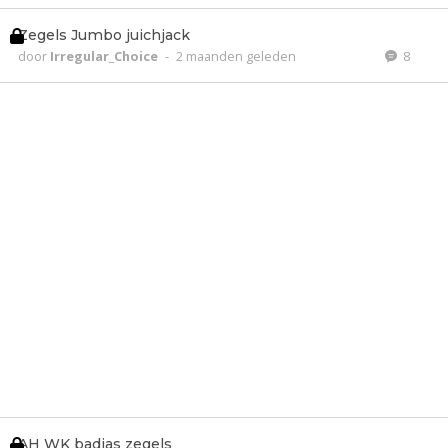
Zegels Jumbo juichjack
door
Irregular_Choice
-
2 maanden geleden
8
AH WK badjas zegels