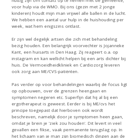
nuttig zijn om contact op te nemen met de gemeente,
voor hulp via de WMO. Bij ons (gezin met 2 jonge
kinderen) houdt mijn man vrijwel alle ballen in de lucht.
We hebben een aantal uur hulp in de huishouding per
week, wat hem enigszins ontlast.
Er zijn wel degelijk artsen die zich met behandeling
bezig houden. Een belangrijk voorvechter is Jojanneke
Kant, een huisarts in Den Haag. Zij reageert o.a. op
instagram en kan wellicht helpen bij een arts dichter bij
huis. De Vermoeidheidkliniek en Cardiozorg leveren
ook zorg aan ME/CVS-patiënten.
Pas verder op voor behandelingen waarbij de focus ligt
op opbouwen, over de grenzen heengaan en
symptomen negeren etc. Superfijn dat hij al bij een
ergotherapeut is geweest. Eerder is bij ME/cvs het
principe toegepast dat hierboven ook wordt
beschreven, namelijk door je symptomen heen gaan,
omdat je brein je 'ziek zou houden'. Dit levert in veel
gevallen een fikse, vaak permanente terugslag op. In
het lichaam van je man zijn biomedisch dingen aan de