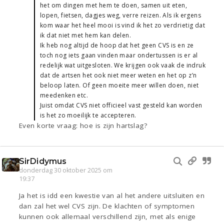
het om dingen met hem te doen, samen uit eten,
lopen, fietsen, dagjes weg, verre reizen. Als ik ergens
kom waar het heel mooi is vind ik het zo verdrietig dat
ik dat niet met hem kan delen.
Ik heb nog altijd de hoop dat het geen CVS is en ze
toch nog iets gaan vinden maar ondertussen is er al
redelijk wat uitgesloten. We krijgen ook vaak de indruk
dat de artsen het ook niet meer weten en het op z’n
beloop laten. Of geen moeite meer willen doen, niet
meedenken etc.
Juist omdat CVS niet officieel vast gesteld kan worden
is het zo moeilijk te accepteren.
Even korte vraag: hoe is zijn hartslag?
SirDidymus
donderdag 30 oktober 2025 om
19:37
Ja het is idd een kwestie van al het andere uitsluiten en
dan zal het wel CVS zijn. De klachten of symptomen
kunnen ook allemaal verschillend zijn, met als enige