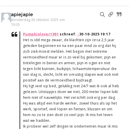
apiejapie
donderdag 30 oktober 2025 om
19:35
Pumpkinlover1991
schreef:
↑
30-10-2025 19:17
Het is idd mega zwaar, de klachten zijn circa 2,5 jaar
geleden begonnen en na een paar mnd zo erg dat hij
zich ziek moest melden. Het begon met extreme
vermoeidheid maar er is zo veel bij gekomen; pijn en
tintelingen in benen en armen, pijn in ogen en niet
tegen licht kunnen, buikpijn, lichaamstemperatuur die
van slag is, slecht, licht en onrustig slapen wat ook niet
positief aan de vermoeidheid bijdraagt.
Hij ligt veel op bed, gelukkig niet 24/7 wat ik ook al heb
gelezen. Uitstapjes doen we niet, 200 meter lopen lukt
hem niet of nauwelijks. Het verschilt ook erg per dag.
Hij was altijd een harde werker, zowel thuis als op het
werk, sportief, veel lopen en fietsen, klussen en om
hem nu zo te zien doet zo veel pijn. Ik mis het leven
wat we hadden.
Ik probeer wel zelf dingen te ondernemen maar ik mis