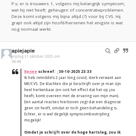
P.s; er is trouwens 1, volgens mij belangrijk symptoom,
wat hij niet heeft; geheugen of concentratieproblemen.
Deze komt volgens mij bijna altijd (?) voor bij CVS. Hij
grapt ook altijd zijn hoofd/hersenen het enigste is wat
nog normaal werkt.
apiejapie
vrijdag 31 oktober 2025 om
06:48
Renee
schreef:
↑
30-10-2025 23:33
Ik heb inmiddels 2 jaar long covid, sterk verwant aan
ME/CVS. De klachten die je beschrijft over je man zijn
heel herkenbaar (en ook het effect dat het op jou
heeft, komt overeen met de ervaring van mijn man).
Een aantal reacties hierboven zegt dat een diagnose
geen zin heeft, omdat er toch geen behandeling is.
Echter, er is wel degelijk symptoombestrijding
mogelijk!
Omdat je schrijft over de hoge hartslag, zou ik