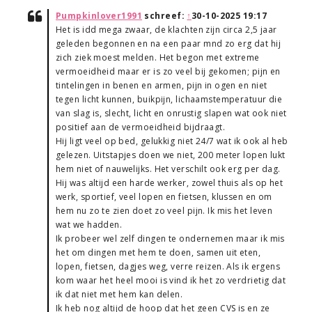
Pumpkinlover1991
schreef:
↑
30-10-2025 19:17
Het is idd mega zwaar, de klachten zijn circa 2,5 jaar
geleden begonnen en na een paar mnd zo erg dat hij
zich ziek moest melden. Het begon met extreme
vermoeidheid maar er is zo veel bij gekomen; pijn en
tintelingen in benen en armen, pijn in ogen en niet
tegen licht kunnen, buikpijn, lichaamstemperatuur die
van slag is, slecht, licht en onrustig slapen wat ook niet
positief aan de vermoeidheid bijdraagt.
Hij ligt veel op bed, gelukkig niet 24/7 wat ik ook al heb
gelezen. Uitstapjes doen we niet, 200 meter lopen lukt
hem niet of nauwelijks. Het verschilt ook erg per dag.
Hij was altijd een harde werker, zowel thuis als op het
werk, sportief, veel lopen en fietsen, klussen en om
hem nu zo te zien doet zo veel pijn. Ik mis het leven
wat we hadden.
Ik probeer wel zelf dingen te ondernemen maar ik mis
het om dingen met hem te doen, samen uit eten,
lopen, fietsen, dagjes weg, verre reizen. Als ik ergens
kom waar het heel mooi is vind ik het zo verdrietig dat
ik dat niet met hem kan delen.
Ik heb nog altijd de hoop dat het geen CVS is en ze