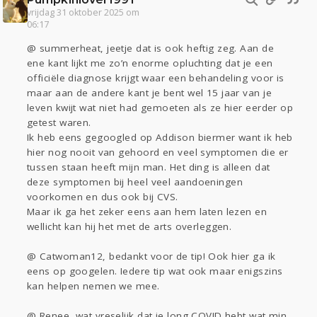
vrijdag 31 oktober 2025 om
06:17
@ summerheat, jeetje dat is ook heftig zeg. Aan de
ene kant lijkt me zo’n enorme opluchting dat je een
officiële diagnose krijgt waar een behandeling voor is
maar aan de andere kant je bent wel 15 jaar van je
leven kwijt wat niet had gemoeten als ze hier eerder op
getest waren.
Ik heb eens gegoogled op Addison biermer want ik heb
hier nog nooit van gehoord en veel symptomen die er
tussen staan heeft mijn man. Het ding is alleen dat
deze symptomen bij heel veel aandoeningen
voorkomen en dus ook bij CVS.
Maar ik ga het zeker eens aan hem laten lezen en
wellicht kan hij het met de arts overleggen.
@ Catwoman12, bedankt voor de tip! Ook hier ga ik
eens op googelen. Iedere tip wat ook maar enigszins
kan helpen nemen we mee.
@ Renee, wat vreselijk dat je long COVID hebt wat min