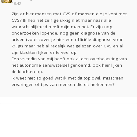
18:42
Gevraagd
Horen
Doen
Zien
Zijn er hier mensen met CVS of mensen die je kent met
Lezen
CVS? Ik heb het zelf gelukkig niet maar naar alle
waarschijnlijkheid heeft mijn man het. Er zijn nog
onderzoeken lopende, nog geen diagnose van de
artsen (voor zover je hier een officiële diagnose voor
krijgt) maar heb al redelijk wat gelezen over CVS en al
zijn klachten lijken er te veel op.
Een vriendin van mij heeft ook al een overbelasting van
het autonome zenuwstelsel genoemd, ook hier lijken
de klachten op.
Ik weet niet zo goed wat ik met dit topic wil, misschien
ervaringen of tips van mensen die dit herkennen?