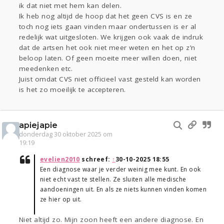
ik dat niet met hem kan delen.
Ik heb nog altijd de hoop dat het geen CVS is en ze
toch nog iets gaan vinden maar ondertussen is er al
redelijk wat uitgesloten. We krijgen ook vaak de indruk
dat de artsen het ook niet meer weten en het op z’n
beloop laten. Of geen moeite meer willen doen, niet
meedenken etc.
Juist omdat CVS niet officieel vast gesteld kan worden
is het zo moeilijk te accepteren.
apiejapie
donderdag 30 oktober 2025 om
19:19
evelien2010
schreef:
↑
30-10-2025 18:55
Een diagnose waar je verder weinig mee kunt. En ook
niet echt vast te stellen. Ze sluiten alle medische
aandoeningen uit. En als ze niets kunnen vinden komen
ze hier op uit.
Niet altijd zo. Mijn zoon heeft een andere diagnose. En