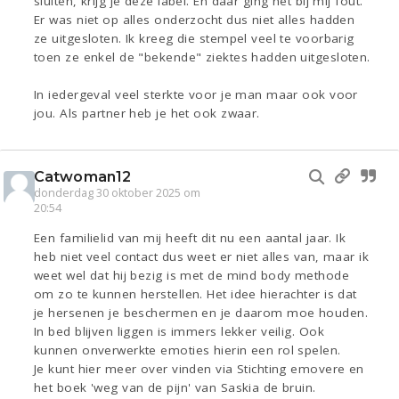
sluiten, krijg je deze label. En daar ging het bij mij fout.
Er was niet op alles onderzocht dus niet alles hadden
ze uitgesloten. Ik kreeg die stempel veel te voorbarig
toen ze enkel de "bekende" ziektes hadden uitgesloten.
In iedergeval veel sterkte voor je man maar ook voor
jou. Als partner heb je het ook zwaar.
Catwoman12
donderdag 30 oktober 2025 om
20:54
Een familielid van mij heeft dit nu een aantal jaar. Ik
heb niet veel contact dus weet er niet alles van, maar ik
weet wel dat hij bezig is met de mind body methode
om zo te kunnen herstellen. Het idee hierachter is dat
je hersenen je beschermen en je daarom moe houden.
In bed blijven liggen is immers lekker veilig. Ook
kunnen onverwerkte emoties hierin een rol spelen.
Je kunt hier meer over vinden via Stichting emovere en
het boek 'weg van de pijn' van Saskia de bruin.