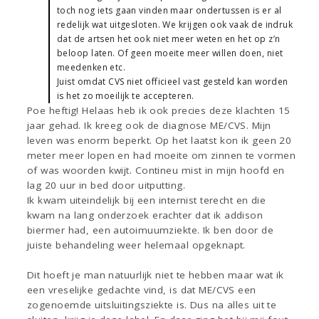
toch nog iets gaan vinden maar ondertussen is er al
redelijk wat uitgesloten. We krijgen ook vaak de indruk
dat de artsen het ook niet meer weten en het op z’n
beloop laten. Of geen moeite meer willen doen, niet
meedenken etc.
Juist omdat CVS niet officieel vast gesteld kan worden
is het zo moeilijk te accepteren.
Poe heftig! Helaas heb ik ook precies deze klachten 15
jaar gehad. Ik kreeg ook de diagnose ME/CVS. Mijn
leven was enorm beperkt. Op het laatst kon ik geen 20
meter meer lopen en had moeite om zinnen te vormen
of was woorden kwijt. Contineu mist in mijn hoofd en
lag 20 uur in bed door uitputting.
Ik kwam uiteindelijk bij een internist terecht en die
kwam na lang onderzoek erachter dat ik addison
biermer had, een autoimuumziekte. Ik ben door de
juiste behandeling weer helemaal opgeknapt.
Dit hoeft je man natuurlijk niet te hebben maar wat ik
een vreselijke gedachte vind, is dat ME/CVS een
zogenoemde uitsluitingsziekte is. Dus na alles uit te