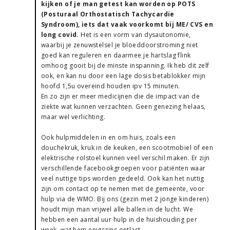
kijken of je man getest kan worden op POTS
(Posturaal Orthostatisch Tachycardie
Syndroom), iets dat vaak voorkomt bij ME/ CVS en
long covid.
Het is een vorm van dysautonomie,
waarbij je zenuwstelsel je bloeddoorstroming niet
goed kan reguleren en daarmee je hartslag flink
omhoog gooit bij de minste inspanning. Ik heb dit zelf
ook, en kan nu door een lage dosis betablokker mijn
hoofd 1,5u overeind houden ipv 15 minuten.
En zo zijn er meer medicijnen die de impact van de
ziekte wat kunnen verzachten. Geen genezing helaas,
maar wel verlichting.
Ook hulpmiddelen in en om huis, zoals een
douchekruk, kruk in de keuken, een scootmobiel of een
elektrische rolstoel kunnen veel verschil maken. Er zijn
verschillende facebookgroepen voor patiënten waar
veel nuttige tips worden gedeeld. Ook kan het nuttig
zijn om contact op te nemen met de gemeente, voor
hulp via de WMO. Bij ons (gezin met 2 jonge kinderen)
houdt mijn man vrijwel alle ballen in de lucht. We
hebben een aantal uur hulp in de huishouding per
week, wat hem enigszins ontlast.