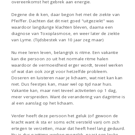
overeenkomst het gebrek aan energie.
Degene die ik ken, daar begon het met de ziekte van
Pfeiffer. Dachten dat dit niet goed "uitgeziekt" was
waardoor langdurige klachten bleven, daarna een
diagnose van Toxoplasmose, en weer later de ziekte
van Lyme. (Tijdsbestek van 10 jaar zeg maar)
Nu mee leren leven, belangrijk is ritme. Een vakantie
kan die persoon zo uit het normale ritme halen
waardoor de vermoeidheid erger wordt, teveel werken
of wat dan ook zorgt voor hetzelfde probleem.
Doseren en luisteren naar je lichaam, wat niet kan kan
niet. Dus feestjes kan, maar wel op tijd naar huis.
Vakantie kan, maar niet teveel activiteiten op 1 dag,
meer verspreiden. Want de verandering van dagritme is
al een aanslag op het lichaam.
Verder heeft deze persoon het geluk (of gewoon de
kracht want ik sta er soms echt versteld van) om zich
ertegen te verzetten, maar dat heeft heel lang geduurd.
Nu is dus parttime werken mogelijk, naast een leuke