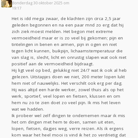
donderdag 30 oktober 2025 om
19:17
Het is idd mega zwaar, de klachten zijn circa 2,5 jaar
geleden begonnen en na een paar mnd zo erg dat hij
zich ziek moest melden. Het begon met extreme
vermoeidheid maar er is zo veel bij gekomen; pijn en
tintelingen in benen en armen, pijn in ogen en niet
tegen licht kunnen, buikpijn, lichaamstemperatuur die
van slag is, slecht, licht en onrustig slapen wat ook niet
positief aan de vermoeidheid bijdraagt.
Hij ligt veel op bed, gelukkig niet 24/7 wat ik ook al heb
gelezen. Uitstapjes doen we niet, 200 meter lopen lukt
hem niet of nauwelijks. Het verschilt ook erg per dag.
Hij was altijd een harde werker, zowel thuis als op het
werk, sportief, veel lopen en fietsen, klussen en om
hem nu zo te zien doet zo veel pijn. Ik mis het leven
wat we hadden.
Ik probeer wel zelf dingen te ondernemen maar ik mis
het om dingen met hem te doen, samen uit eten,
lopen, fietsen, dagjes weg, verre reizen. Als ik ergens
kom waar het heel mooi is vind ik het zo verdrietig dat