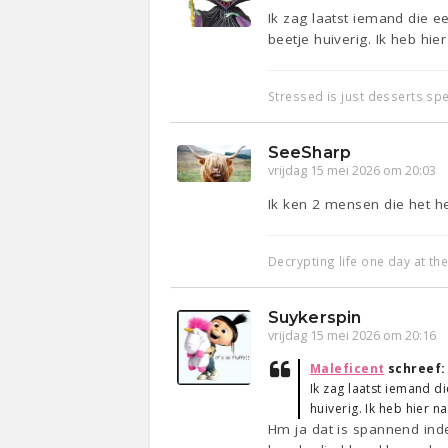
Ik zag laatst iemand die e
beetje huiverig. Ik heb hi
Stressed is just desserts sp
SeeSharp
vrijdag 15 mei 2026 om 20:03
Ik ken 2 mensen die het he
Decrypting life one day at th
Suykerspin
vrijdag 15 mei 2026 om 20:16
Maleficent
schreef
Ik zag laatst iemand d
huiverig. Ik heb hier 
Hm ja dat is spannend ind