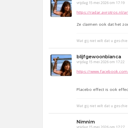
vrijdag 15 mei 2026 om 17:19
https://radar.avrotros.nl/ar
Ze claimen ook dat het zo
Wat gij niet wilt dat u geschi
blijfgewoonbianca
vrijdag 15 mei 2026 om 17:22
https://www.facebook.com
Placebo effect is ook effect
Wat gij niet wilt dat u geschi
Nimnim
vrijdag 15 mei 2026 om 17:27