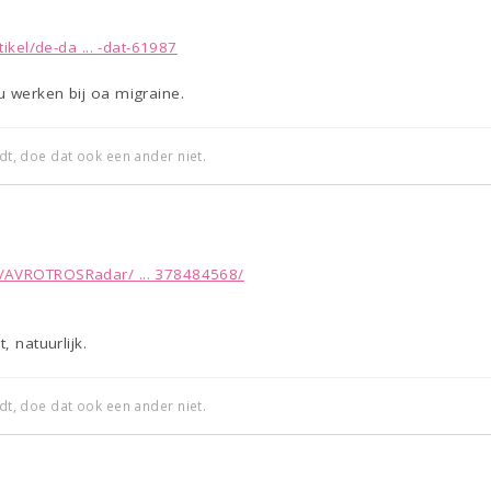
tikel/de-da ... -dat-61987
u werken bij oa migraine.
edt, doe dat ook een ander niet.
/AVROTROSRadar/ ... 378484568/
, natuurlijk.
edt, doe dat ook een ander niet.