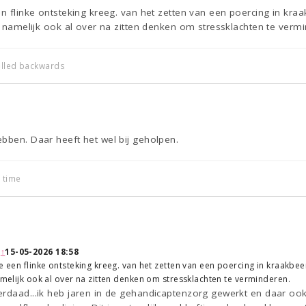
en flinke ontsteking kreeg. van het zetten van een poercing in k
er namelijk ook al over na zitten denken om stressklachten te verm
elled backwards
bben. Daar heeft het wel bij geholpen.
e time
:
↑
15-05-2026 18:58
ie een flinke ontsteking kreeg. van het zetten van een poercing in kraakb
namelijk ook al over na zitten denken om stressklachten te verminderen.
erdaad...ik heb jaren in de gehandicaptenzorg gewerkt en daar o