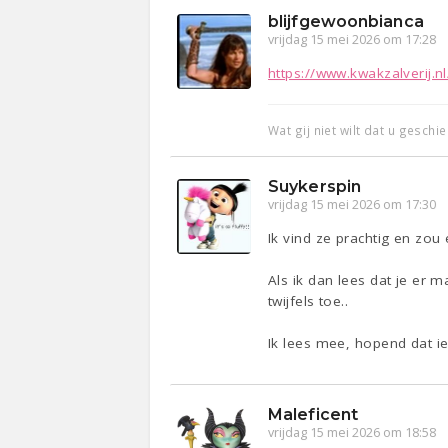
blijfgewoonbianca
vrijdag 15 mei 2026 om 17:28
https://www.kwakzalverij.n
Wat gij niet wilt dat u geschi
Suykerspin
vrijdag 15 mei 2026 om 17:30
Ik vind ze prachtig en zou 
Als ik dan lees dat je er 
twijfels toe..
Ik lees mee, hopend dat ie
Maleficent
vrijdag 15 mei 2026 om 18:58