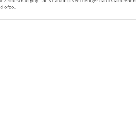
zelfbeschadiging. Dit is natuurlijk veel heftiger dan kraakbeenon
d ofzo..