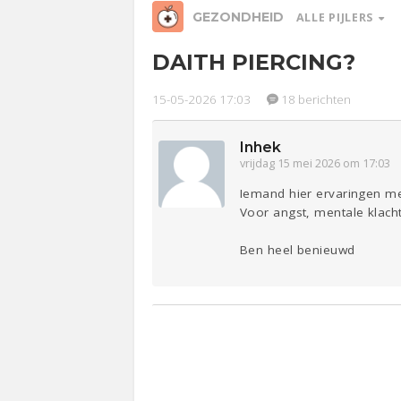
GEZONDHEID
ALLE PIJLERS
DAITH PIERCING?
Relaties
Werk &
Ge
Studie
15-05-2026 17:03
18 berichten
Inhek
Entertainment
Lijf & Lijn
vrijdag 15 mei 2026 om 17:03
Sport
Contact
Iemand hier ervaringen m
Voor angst, mentale klach
Ben heel benieuwd