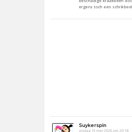
beschadigd kraakbeen door 
ergens toch een schrikbeel
Suykerspin
vrijdag 15 mei 2026 om 20:18