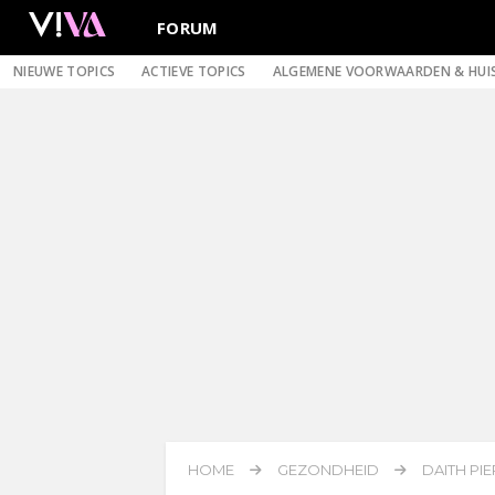
FORUM
NIEUWE TOPICS
ACTIEVE TOPICS
ALGEMENE VOORWAARDEN & HUI
HOME
GEZONDHEID
DAITH PI