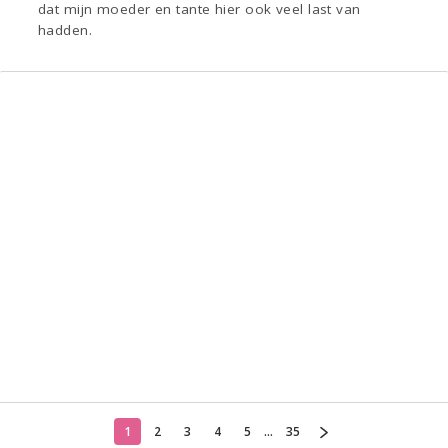
dat mijn moeder en tante hier ook veel last van
hadden.
1
2
3
4
5
...
35