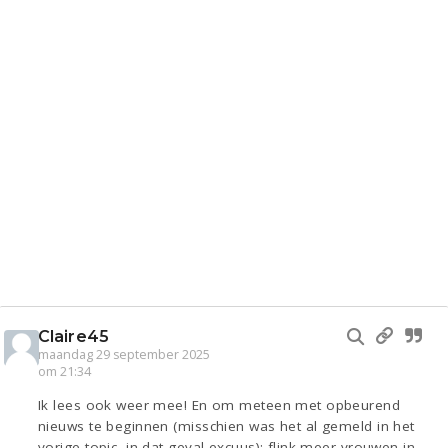
Claire45
maandag 29 september 2025
om 21:34
Ik lees ook weer mee! En om meteen met opbeurend
nieuws te beginnen (misschien was het al gemeld in het
vorige topic, in dat geval excuus): flink meer vrouwen in