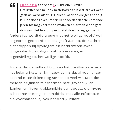
Charlotta
schreef:
↑
29-09-2025 22:07
Het irriteerde mij ook mateloos dat in dat artikel weer
gedaan werd alsof HST alleen voor opvliegers handig
is. Het doet zoveel meer! Ik hoop dat dat de komende
jaren tot nog veel meer vrouwen en artsen door gaat
dringen. Het heeft mij echt stabiliteit terug gebracht.
Anderzijds wordt de vrouw met het ‘wollige hoofd’ wel
uitgebreid geciteerd dus dat geeft aan dat de klachten
niet stoppen bij opvliegers en nachtzweten (twee
dingen die ik gelukkig nooit heb ervaren, in
tegenstelling tot het wollige hoofd).
Ik denk dat de ontkrachting van het borstkanker-risico
het belangrijkste is. Bij ingewijden is dat al veel langer
bekend maar ik ken nog steeds zó veel vrouwen die
meteen beginnen te schermen met ‘gevaarlijk’ en
‘kanker’ en ‘liever krakkemikkig dan dood’… die mythe
is heel hardnekkig. En inmiddels, met alle informatie
die voorhanden is, ook behoorlijk irritant.