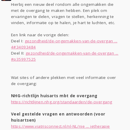
Hierbij een nieuw deel rondom alle ongemakken die
Gevraagd
Horen
Doen
Zien
met de overgang te maken hebben. Een plek om
Lezen
ervaringen te delen, vragen te stellen, herkenning te
vinden, informatie op te halen, je hart te luchten, etc.
Een link naar de vorige delen:
Deel I:
gezondheid/de-ongemakken-van-de-overgan ...
4#34093484
Deel II:
gezondheid/de-ongemakken-van-de-overgan ...
#p35997525
Wat sites of andere plekken met veel informatie over
de overgang:
NHG-richtlijn huisarts mbt de overgang
https://richtlijnen.nhg.org/standaarden/de-overgang
Veel gestelde vragen en antwoorden (voor
huisartsen)
https://www.viatrisconnect.nl/nl-NL/nie ... ietherapie