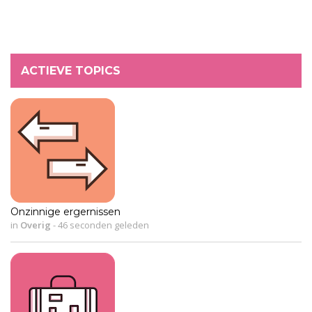
ACTIEVE TOPICS
Onzinnige ergernissen
in
Overig
-
46 seconden geleden