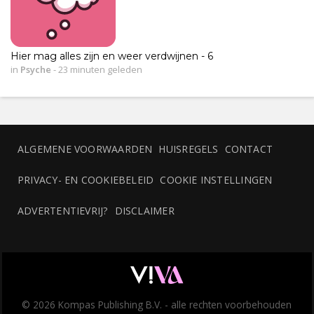
Hier mag alles zijn en weer verdwijnen - 6
in
Psyche
-
23 minuten geleden
ALGEMENE VOORWAARDEN
HUISREGELS
CONTACT
PRIVACY- EN COOKIEBELEID
COOKIE INSTELLINGEN
ADVERTENTIEVRIJ?
DISCLAIMER
© 2026 Kompas Publishing B.V. - alle rechten voorbehouden